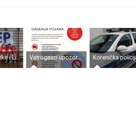
BRAVO: Ličanke i Ličani ostvarili plasman na državnu završnicu HEP turnira u rukometu
Vatrogasci upozoravaju na veliku opasnost od nastanka požara