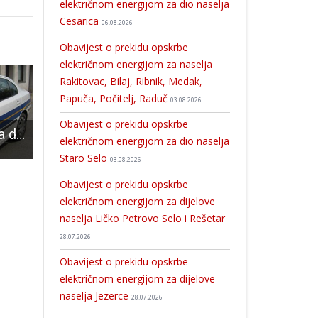
električnom energijom za dio naselja
Cesarica
06.08.2026
Obavijest o prekidu opskrbe
električnom energijom za naselja
Rakitovac, Bilaj, Ribnik, Medak,
Papuča, Počitelj, Raduč
03.08.2026
Obavijest o prekidu opskrbe
Korenička policija dovršila kriminalističko istraživanje nad “švercerom ljudima”! U kombiju vozio 30 Pakistanaca i jednog Indijca
Električne instalacije izazvale požar na Mirnom kutku
Tomislav Zrinski: Danas trebamo županiju, grad i općinu u kojoj će mladi ostati živjeti, a tu smo kao društvo i pojedinci, bez obzira na stranačku pripadnost odgovorni svi. I vladajući i oporba.
električnom energijom za dio naselja
Staro Selo
03.08.2026
Obavijest o prekidu opskrbe
električnom energijom za dijelove
naselja Ličko Petrovo Selo i Rešetar
28.07.2026
Obavijest o prekidu opskrbe
električnom energijom za dijelove
naselja Jezerce
28.07.2026