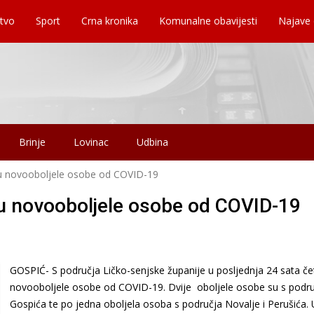
tvo
Sport
Crna kronika
Komunalne obavijesti
Najave
Brinje
Lovinac
Udbina
 su novooboljele osobe od COVID-19
 su novooboljele osobe od COVID-19
GOSPIĆ- S područja Ličko-senjske županije u posljednja 24 sata čet
novooboljele osobe od COVID-19. Dvije oboljele osobe su s podr
Gospića te po jedna oboljela osoba s područja Novalje i Perušića. 