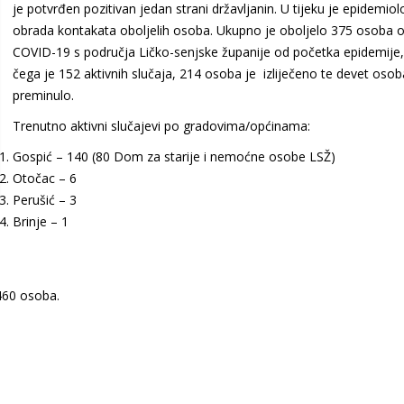
je potvrđen pozitivan jedan strani državljanin. U tijeku je epidemio
obrada kontakata oboljelih osoba. Ukupno je oboljelo 375 osoba 
COVID-19 s područja Ličko-senjske županije od početka epidemije
čega je 152 aktivnih slučaja, 214 osoba je izliječeno te devet osob
preminulo.
Trenutno aktivni slučajevi po gradovima/općinama:
Gospić – 140 (80 Dom za starije i nemoćne osobe LSŽ)
Otočac – 6
Perušić – 3
Brinje – 1
460 osoba.