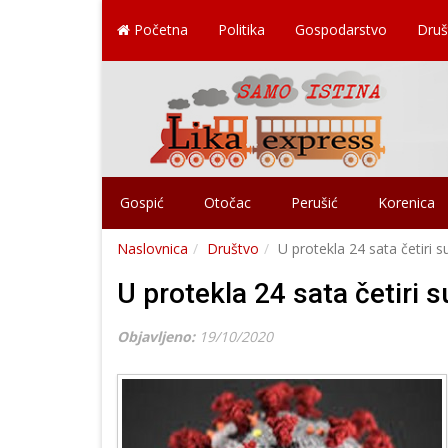
Početna
Politika
Gospodarstvo
Druš
Gospić
Otočac
Perušić
Korenica
Naslovnica
Društvo
U protekla 24 sata četiri
U protekla 24 sata četiri
Objavljeno:
19/10/2020