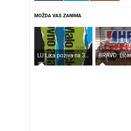
MOŽDA VAS ZANIMA
Počeo program “Sportko u vrtiću”
LU Lika poziva na 3.Mali lički likovni anale