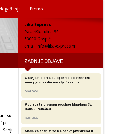
 događanja
Promo
Lika Express
Pazariška ulica 36
53000 Gospić
email:
info@lika-express.hr
ZADNJE OBJAVE
Obavijest o prekidu opskrbe električnom
energijom za dio naselja Cesarica
06.08.2026
Pogledajte program proslave blagdana Sv.
Roka u Perušiću
iri su
06.08.2026
učja
U Senju
Mario Valentić stiže u Gospić: prvi vikend u