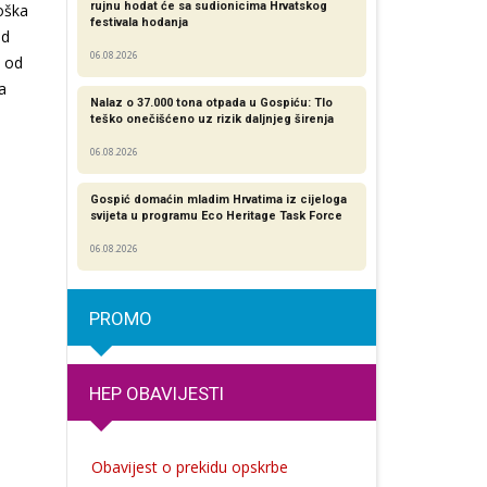
rujnu hodat će sa sudionicima Hrvatskog
loška
festivala hodanja
od
06.08.2026
, od
a
Nalaz o 37.000 tona otpada u Gospiću: Tlo
teško onečišćeno uz rizik daljnjeg širenja
06.08.2026
Gospić domaćin mladim Hrvatima iz cijeloga
svijeta u programu Eco Heritage Task Force
06.08.2026
PROMO
HEP OBAVIJESTI
Obavijest o prekidu opskrbe