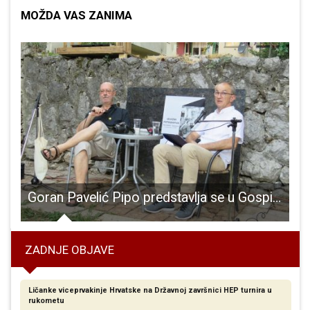
MOŽDA VAS ZANIMA
Goran Pavelić Pipo predstavlja se u Gospiću krasnom izložbom fotografija Gospića 70-ih i 80-ih godina prošlog stoljeća
ZADNJE OBJAVE
Ličanke viceprvakinje Hrvatske na Državnoj završnici HEP turnira u
rukometu