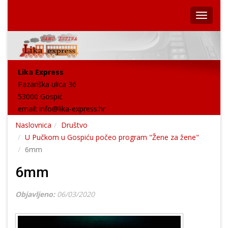
Lika Express
Pazariška ulica 36
53000 Gospić
email:
info@lika-express.hr
Naslovnica
Društvo
U Pučkom u Gospiću počeo program "Žene za žene"
6mm
6mm
Objavljeno:
06/03/2020