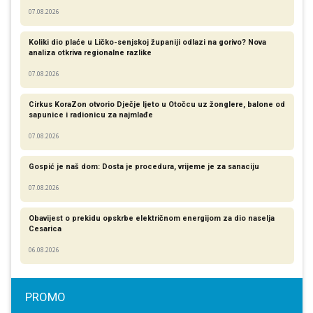
07.08.2026
Koliki dio plaće u Ličko-senjskoj županiji odlazi na gorivo? Nova
analiza otkriva regionalne razlike​
07.08.2026
Cirkus KoraZon otvorio Dječje ljeto u Otočcu uz žonglere, balone od
sapunice i radionicu za najmlađe
07.08.2026
Gospić je naš dom: Dosta je procedura, vrijeme je za sanaciju
07.08.2026
Obavijest o prekidu opskrbe električnom energijom za dio naselja
Cesarica
06.08.2026
PROMO