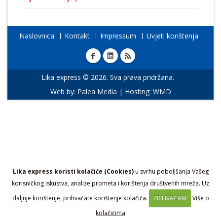
Naslovnica
Kontakt
Impressum
Uvjeti korištenja
Lika express © 2026. Sva prava pridržana.
Web by:
Palea Media
| Hosting:
WMD
Lika express koristi kolačiće (Cookies)
u svrhu poboljšanja Vašeg
korisničkog iskustva, analize prometa i korištenja društvenih mreža. Uz
daljnje korištenje, prihvaćate korištenje kolačića.
PRIHVAĆAM
Više o
kolačićima