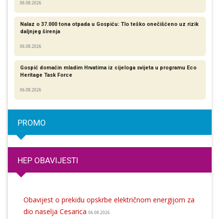
06.08.2026
Nalaz o 37.000 tona otpada u Gospiću: Tlo teško onečišćeno uz rizik
daljnjeg širenja
06.08.2026
Gospić domaćin mladim Hrvatima iz cijeloga svijeta u programu Eco
Heritage Task Force
06.08.2026
PROMO
HEP OBAVIJESTI
Obavijest o prekidu opskrbe električnom energijom za
dio naselja Cesarica
06.08.2026