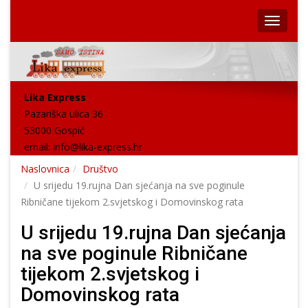
Lika Express
Pazariška ulica 36
53000 Gospić
email:
info@lika-express.hr
Naslovnica
Društvo
U srijedu 19.rujna Dan sjećanja na sve poginule
Ribničane tijekom 2.svjetskog i Domovinskog rata
U srijedu 19.rujna Dan sjećanja
na sve poginule Ribničane
tijekom 2.svjetskog i
Domovinskog rata