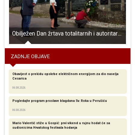
Obilježen Dan žrtava totalitarnih i autoritarnih režima
ZADNJE OBJAVE
Obavijest o prekidu opskrbe električnom energijom za dio naselja
Cesarica
06.08.2026
Pogledajte program proslave blagdana Sv. Roka u Perušiću
06.08.2026
Mario Valentić stiže u Gospić: prvi vikend u rujnu hodat će sa
sudionicima Hrvatskog festivala hodanja