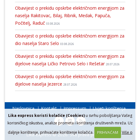
Obavijest o prekidu opskrbe električnom energijom za
naselja Rakitovac, Bilaj, Ribnik, Medak, Papuča,
Počitelj, Raduč
03.08.2026
Obavijest o prekidu opskrbe električnom energijom za
dio naselja Staro Selo
03.08.2026
Obavijest o prekidu opskrbe električnom energijom za
dijelove naselja Ličko Petrovo Selo i Rešetar
28.07.2026
Obavijest o prekidu opskrbe električnom energijom za
dijelove naselja Jezerce
28.07.2026
Naslovnica
Kontakt
Impressum
Uvjeti korištenja
Lika express koristi kolačiće (Cookies)
u svrhu poboljšanja Vašeg
korisničkog iskustva, analize prometa i korištenja društvenih mreža. Uz
daljnje korištenje, prihvaćate korištenje kolačića.
PRIHVAĆAM
Više o
Lika express © 2026. Sva prava pridržana.