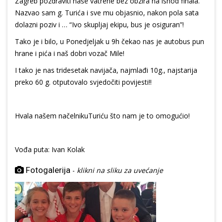
Zagreb pozdraviti naše vatrene bez obzira na ishod finala.
Nazvao sam g. Turića i sve mu objasnio, nakon pola sata
dolazni poziv i … “Ivo skupljaj ekipu, bus je osiguran”!
Tako je i bilo, u Ponedjeljak u 9h čekao nas je autobus pun
hrane i pića i naš dobri vozač Mile!
I tako je nas tridesetak navijača, najmlađi 10g., najstarija
preko 60 g. otputovalo svjedočiti povijesti!!
Hvala našem načelnikuTuriću što nam je to omogućio!
Vođa puta: Ivan Kolak
Fotogalerija
-
klikni na sliku za uvećanje