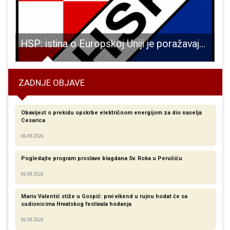
 na 2,060 metara visoku Begunjščicu
HSP: istina o Europskoj Uniji je poražavajuća
ZADNJE OBJAVE
Obavijest o prekidu opskrbe električnom energijom za dio naselja
Cesarica
06.08.2026
Pogledajte program proslave blagdana Sv. Roka u Perušiću
06.08.2026
Mario Valentić stiže u Gospić: prvi vikend u rujnu hodat će sa
sudionicima Hrvatskog festivala hodanja
06.08.2026