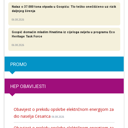
Nalaz o 37.000 tona otpada u Gospiću: Tlo teško onečišćeno uz rizik
daljnjeg širenja
06.08.2026
Gospić domaćin mladim Hrvatima iz cijeloga svijeta u programu Eco
Heritage Task Force
06.08.2026
PROMO
HEP OBAVIJESTI
Obavijest o prekidu opskrbe električnom energijom za
dio naselja Cesarica
06.08.2026
Obavijest o prekidu opskrbe električnom energijom za