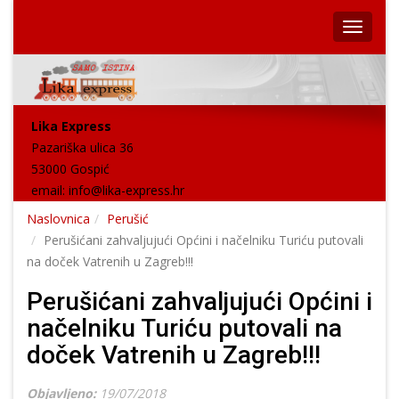
Lika Express
Pazariška ulica 36
53000 Gospić
email:
info@lika-express.hr
Naslovnica
Perušić
Perušićani zahvaljujući Općini i načelniku Turiću putovali
na doček Vatrenih u Zagreb!!!
Perušićani zahvaljujući Općini i
načelniku Turiću putovali na
doček Vatrenih u Zagreb!!!
Objavljeno:
19/07/2018