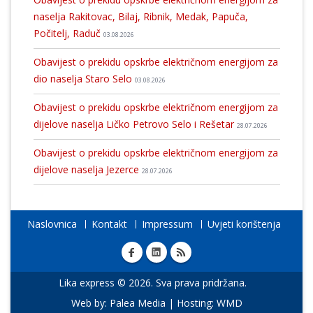
naselja Rakitovac, Bilaj, Ribnik, Medak, Papuča,
Počitelj, Raduč
03.08.2026
Obavijest o prekidu opskrbe električnom energijom za
dio naselja Staro Selo
03.08.2026
Obavijest o prekidu opskrbe električnom energijom za
dijelove naselja Ličko Petrovo Selo i Rešetar
28.07.2026
Obavijest o prekidu opskrbe električnom energijom za
dijelove naselja Jezerce
28.07.2026
Naslovnica
Kontakt
Impressum
Uvjeti korištenja
Lika express © 2026. Sva prava pridržana.
Web by:
Palea Media
| Hosting:
WMD