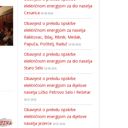
električnom energijom za dio naselja
Cesarica
06.08.2026
Obavijest o prekidu opskrbe
električnom energijom za naselja
Rakitovac, Bilaj, Ribnik, Medak,
Papuča, Počitelj, Raduč
03.08.2026
Obavijest o prekidu opskrbe
električnom energijom za dio naselja
Staro Selo
03.08.2026
Obavijest o prekidu opskrbe
električnom energijom za dijelove
naselja Ličko Petrovo Selo i Rešetar
28.07.2026
Obavijest o prekidu opskrbe
električnom energijom za dijelove
naselja Jezerce
28.07.2026