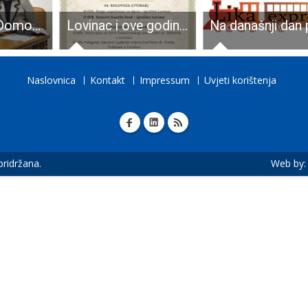
Što će biti s Domom za starije i nemoćne osobe Ličko-senjske županije?
Lovinac i ove godine priprema bogat program povodom Dana Općine
Naslovnica
Kontakt
Impressum
Uvjeti korištenja
 pridržana.
Web by