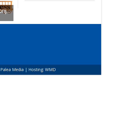
Na današnji dan prije dvije godine rođen je internetski portal Lika-express!!!
Predstavljanje slikovnice “Godišnja doba”
Javna tribina „Važnost međusektorske suradnje u pružanju podrške ženama žrtvama nasilja i žrtvama nasilja u obitelji“
:
Palea Media
| Hosting:
WMD