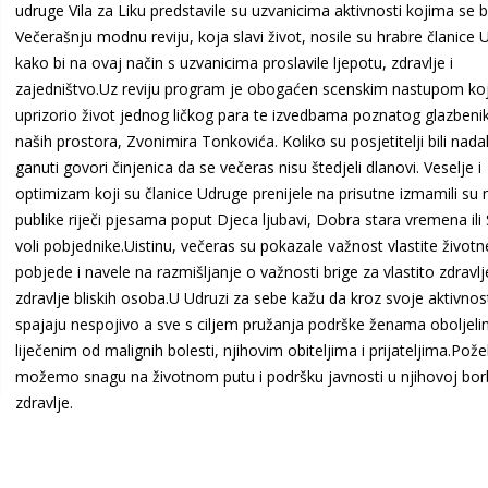
udruge Vila za Liku predstavile su uzvanicima aktivnosti kojima se 
Večerašnju modnu reviju, koja slavi život, nosile su hrabre članice
kako bi na ovaj način s uzvanicima proslavile ljepotu, zdravlje i
zajedništvo.Uz reviju program je obogaćen scenskim nastupom koj
uprizorio život jednog ličkog para te izvedbama poznatog glazbeni
naših prostora, Zvonimira Tonkovića. Koliko su posjetitelji bili nadah
ganuti govori činjenica da se večeras nisu štedjeli dlanovi. Veselje i
optimizam koji su članice Udruge prenijele na prisutne izmamili su
publike riječi pjesama poput Djeca ljubavi, Dobra stara vremena ili 
voli pobjednike.Uistinu, večeras su pokazale važnost vlastite životn
pobjede i navele na razmišljanje o važnosti brige za vlastito zdravlje
zdravlje bliskih osoba.U Udruzi za sebe kažu da kroz svoje aktivnos
spajaju nespojivo a sve s ciljem pružanja podrške ženama oboljeli
liječenim od malignih bolesti, njihovim obiteljima i prijateljima.Požel
možemo snagu na životnom putu i podršku javnosti u njihovoj bor
zdravlje.