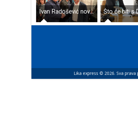
ODLIČNA VIJEST: Gradu Gospiću odobren jedan od najvrjednijih projekata u posljednjih nekoliko desetljeća
Ivan Radošević novi predsjednik TO HDZ-a Gospić
Lika express © 2026. Sva prava