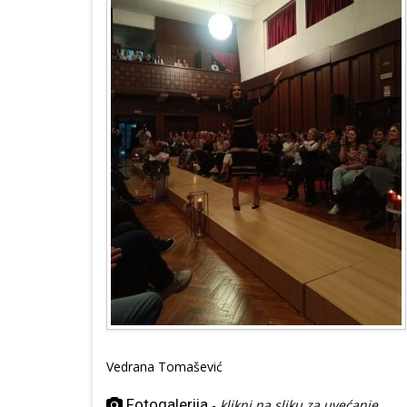
Vedrana Tomašević
Fotogalerija
-
klikni na sliku za uvećanje