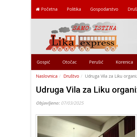
Početna
Politika
Gospodarstvo
Druš
Gospić
Otočac
Perušić
Korenica
Naslovnica
Društvo
Udruga Vila za Liku organiz
Udruga Vila za Liku organiz
Objavljeno:
07/03/2025