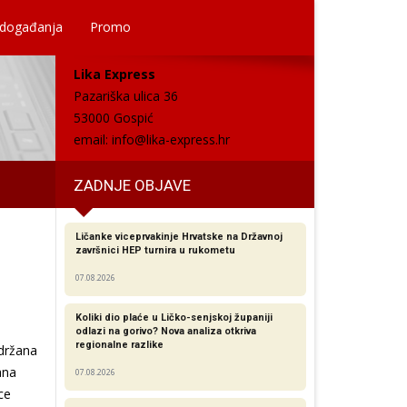
 događanja
Promo
Lika Express
Pazariška ulica 36
53000 Gospić
email:
info@lika-express.hr
ZADNJE OBJAVE
Ličanke viceprvakinje Hrvatske na Državnoj
završnici HEP turnira u rukometu
07.08.2026
Koliki dio plaće u Ličko-senjskoj županiji
odlazi na gorivo? Nova analiza otkriva
regionalne razlike​
održana
ana
07.08.2026
ce