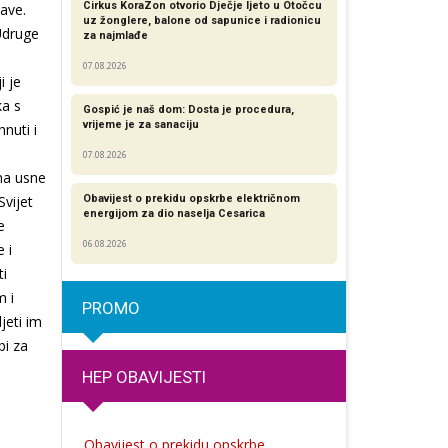
Cirkus KoraZon otvorio Dječje ljeto u Otočcu
bave.
uz žonglere, balone od sapunice i radionicu
 Udruge
za najmlađe
07.08.2026
i je
ka s
Gospić je naš dom: Dosta je procedura,
vrijeme je za sanaciju
nuti i
07.08.2026
 na usne
Svijet
Obavijest o prekidu opskrbe električnom
energijom za dio naselja Cesarica
e
06.08.2026
 i
ti
m i
PROMO
jeti im
bi za
HEP OBAVIJESTI
Obavijest o prekidu opskrbe