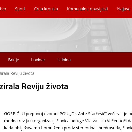
tvo
Sport
Crna kronika
Komunalne obavijesti
Najave
Brinje
Lovinac
Udbina
irala Reviju života
irala Reviju života
GOSPIĆ- U prepunoj dvorani POU „Dr. Ante Starčević“ večeras je 
modna revija u organizaciji članica udruge Vila za Liku.Večer uoči d
kada obilježavamo borbu žena protiv stereotipa i predrasuda, člani