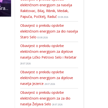
električnom energijom za naselja
UPOZORENJE! Građani zaprimaju pozive u kojima se napadač predstavlja kao policija
Prelet VBA Rafale iznad cjelokupnog teritorija Republike Hrvatske
U Zagrebu se razgovaralo o cestogradnji u Ličko-senjskoj županiji
Rakitovac, Bilaj, Ribnik, Medak,
Papuča, Počitelj, Raduč
03.08.2026
Obavijest o prekidu opskrbe
električnom energijom za dio naselja
Staro Selo
03.08.2026
Obavijest o prekidu opskrbe
električnom energijom za dijelove
naselja Ličko Petrovo Selo i Rešetar
28.07.2026
Obavijest o prekidu opskrbe
električnom energijom za dijelove
naselja Jezerce
28.07.2026
Obavijest o prekidu opskrbe
električnom energijom za za dio
naselja Željava Selo
28.07.2026