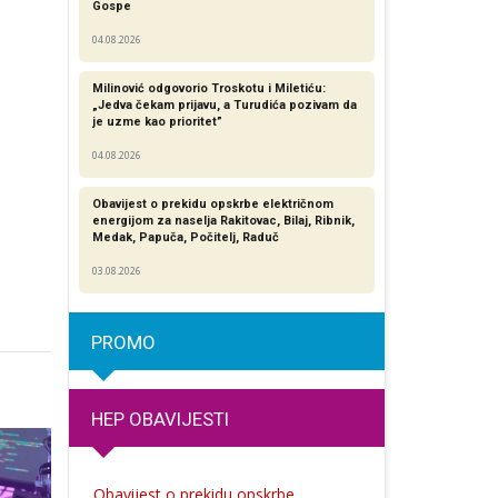
Gospe
04.08.2026
Milinović odgovorio Troskotu i Miletiću:
„Jedva čekam prijavu, a Turudića pozivam da
je uzme kao prioritet”
04.08.2026
Obavijest o prekidu opskrbe električnom
energijom za naselja Rakitovac, Bilaj, Ribnik,
Medak, Papuča, Počitelj, Raduč
03.08.2026
PROMO
HEP OBAVIJESTI
Obavijest o prekidu opskrbe