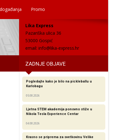
 događanja
Promo
Lika Express
Pazariška ulica 36
53000 Gospić
email:
info@lika-express.hr
ZADNJE OBJAVE
Pogledajte kako je bilo na pickleballu u
Karlobagu
05.08.2026
Ljetna STEM akademija ponovno stiže u
Nikola Tesla Experience Centar
04.08.2026
Krasno se priprema za svetkovinu Velike