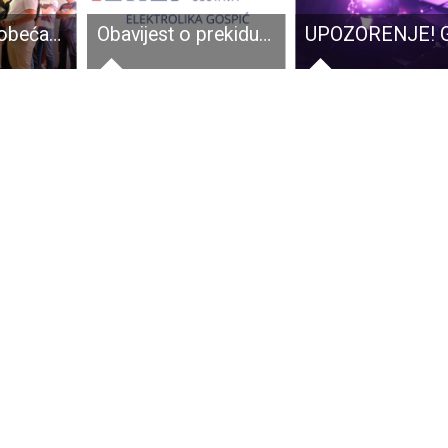
Ostvare li se obećanja Darka Milinovića, mladima Hrvatska postaje “raj na zemlji”
Obavijest o prekidu opskrbe električnom energijom za dio naselja Melnice i Vratnik