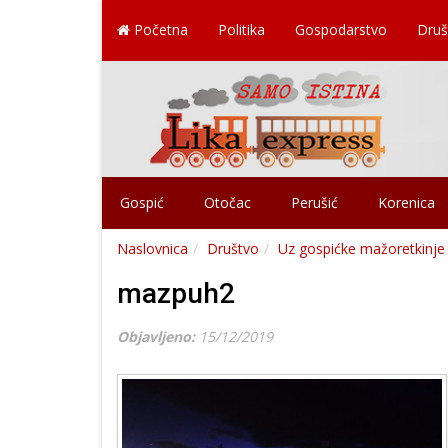
Početna
Politika
Gospodarstvo
Druš
Gospić
Otočac
Perušić
Korenica
Naslovnica
Društvo
Uz gospićke mažoretkinje 
mazpuh2
Objavljeno:
15/12/2019