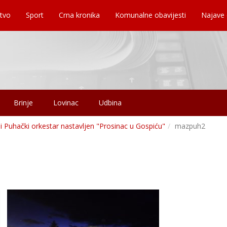
tvo
Sport
Crna kronika
Komunalne obavijesti
Najave
Brinje
Lovinac
Udbina
i Puhački orkestar nastavljen "Prosinac u Gospiću"
mazpuh2