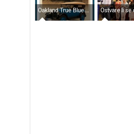
Djevojčice U-15 RK Gospić među elitom ženskog rukometa u Hrvatskoj!!!
Oakland True Blue Six slavi svoj 100. rođendan u Otočcu