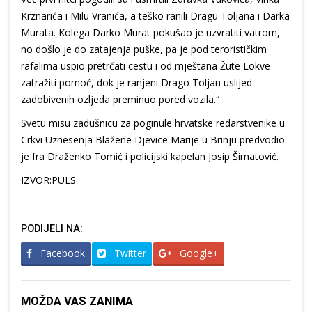
Krznarića i Milu Vranića, a teško ranili Dragu Toljana i Darka
Murata. Kolega Darko Murat pokušao je uzvratiti vatrom,
no došlo je do zatajenja puške, pa je pod terorističkim
rafalima uspio pretrčati cestu i od mještana Žute Lokve
zatražiti pomoć, dok je ranjeni Drago Toljan uslijed
zadobivenih ozljeda preminuo pored vozila.“
Svetu misu zadušnicu za poginule hrvatske redarstvenike u
Crkvi Uznesenja Blažene Djevice Marije u Brinju predvodio
je fra Draženko Tomić i policijski kapelan Josip Šimatović.
IZVOR:PULS
PODIJELI NA:
Facebook
Twitter
Google+
MOŽDA VAS ZANIMA