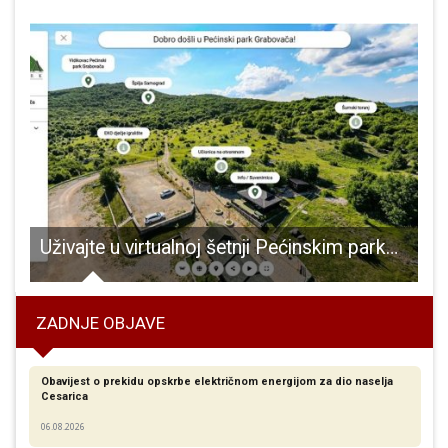
ature Marijana Kustića
Uživajte u virtualnoj šetnji Pećinskim parkom Grabovača
ZADNJE OBJAVE
Obavijest o prekidu opskrbe električnom energijom za dio naselja
Cesarica
06.08.2026