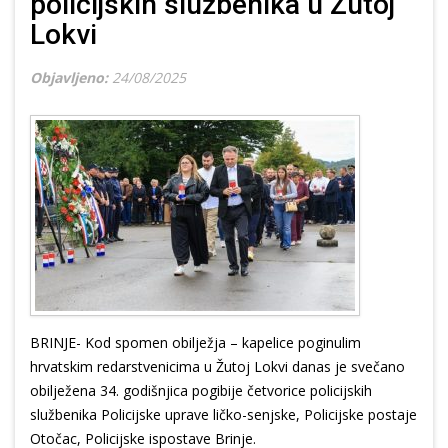
policijskih službenika u Žutoj
Lokvi
Objavljeno:
24/08/2025
BRINJE- Kod spomen obilježja – kapelice poginulim
hrvatskim redarstvenicima u Žutoj Lokvi danas je svečano
obilježena 34. godišnjica pogibije četvorice policijskih
službenika Policijske uprave ličko-senjske, Policijske postaje
Otočac, Policijske ispostave Brinje.