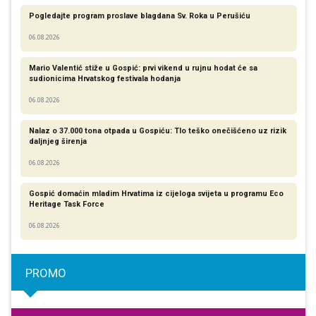
Pogledajte program proslave blagdana Sv. Roka u Perušiću
06.08.2026
Mario Valentić stiže u Gospić: prvi vikend u rujnu hodat će sa
sudionicima Hrvatskog festivala hodanja
06.08.2026
Nalaz o 37.000 tona otpada u Gospiću: Tlo teško onečišćeno uz rizik
daljnjeg širenja
06.08.2026
Gospić domaćin mladim Hrvatima iz cijeloga svijeta u programu Eco
Heritage Task Force
06.08.2026
PROMO