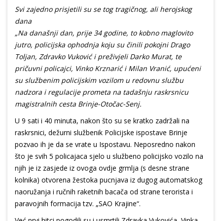
Svi zajedno prisjetili su se tog tragičnog, ali herojskog
dana
„Na današnji dan, prije 34 godine, to kobno maglovito
jutro, policijska ophodnja koju su činili pokojni Drago
Toljan, Zdravko Vuković i preživjeli Darko Murat, te
pričuvni policajci, Vinko Krznarić i Milan Vranić, upućeni
su službenim policijskim vozilom u redovnu službu
nadzora i regulacije prometa na tadašnju raskrsnicu
magistralnih cesta Brinje-Otočac-Senj.
U 9 sati i 40 minuta, nakon što su se kratko zadržali na
raskrsnici, dežurni službenik Policijske ispostave Brinje
pozvao ih je da se vrate u Ispostavu. Neposredno nakon
što je svih 5 policajaca sjelo u službeno policijsko vozilo na
njih je iz zasjede iz ovoga ovdje grmlja (s desne strane
kolnika) otvorena žestoka pucnjava iz dugog automatskog
naoružanja i ručnih raketnih bacača od strane terorista i
paravojnih formacija tzv. „SAO Krajine“.
Već prvi hitci pogodili su i usmrtili Zdravka Vukovića, Vinka