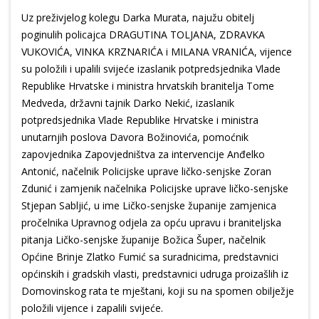
Uz preživjelog kolegu Darka Murata, najužu obitelj
poginulih policajca DRAGUTINA TOLJANA, ZDRAVKA
VUKOVIĆA, VINKA KRZNARIĆA i MILANA VRANIĆA, vijence
su položili i upalili svijeće izaslanik potpredsjednika Vlade
Republike Hrvatske i ministra hrvatskih branitelja Tome
Medveda, državni tajnik Darko Nekić, izaslanik
potpredsjednika Vlade Republike Hrvatske i ministra
unutarnjih poslova Davora Božinovića, pomoćnik
zapovjednika Zapovjedništva za intervencije Anđelko
Antonić, načelnik Policijske uprave ličko-senjske Zoran
Zdunić i zamjenik načelnika Policijske uprave ličko-senjske
Stjepan Sabljić, u ime Ličko-senjske županije zamjenica
pročelnika Upravnog odjela za opću upravu i braniteljska
pitanja Ličko-senjske županije Božica Šuper, načelnik
Općine Brinje Zlatko Fumić sa suradnicima, predstavnici
općinskih i gradskih vlasti, predstavnici udruga proizašlih iz
Domovinskog rata te mještani, koji su na spomen obilježje
položili vijence i zapalili svijeće.