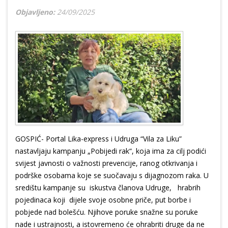
Objavljeno:
24/09/2025
GOSPIĆ- Portal Lika-express i Udruga “Vila za Liku”
nastavljaju kampanju „Pobijedi rak“, koja ima za cilj podići
svijest javnosti o važnosti prevencije, ranog otkrivanja i
podrške osobama koje se suočavaju s dijagnozom raka. U
središtu kampanje su iskustva članova Udruge, hrabrih
pojedinaca koji dijele svoje osobne priče, put borbe i
pobjede nad bolešću. Njihove poruke snažne su poruke
nade i ustrajnosti, a istovremeno će ohrabriti druge da ne