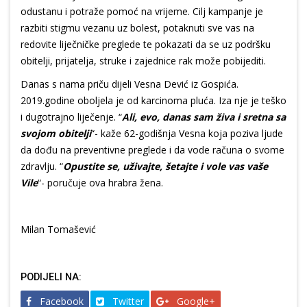
odustanu i potraže pomoć na vrijeme. Cilj kampanje je
razbiti stigmu vezanu uz bolest, potaknuti sve vas na
redovite liječničke preglede te pokazati da se uz podršku
obitelji, prijatelja, struke i zajednice rak može pobijediti.
Danas s nama priču dijeli Vesna Dević iz Gospića.
2019.godine oboljela je od karcinoma pluća. Iza nje je teško
i dugotrajno liječenje. “
Ali, evo, danas sam živa i sretna sa
svojom obitelji
“- kaže 62-godišnja Vesna koja poziva ljude
da dođu na preventivne preglede i da vode računa o svome
zdravlju. “
Opustite se, uživajte, šetajte i vole vas vaše
Vile
“- poručuje ova hrabra žena.
Milan Tomašević
PODIJELI NA:
Facebook
Twitter
Google+