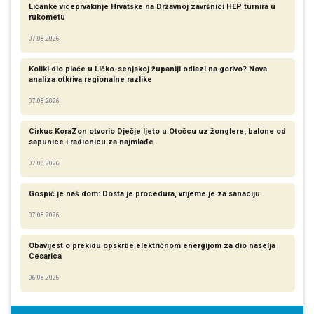
Ličanke viceprvakinje Hrvatske na Državnoj završnici HEP turnira u
rukometu
07.08.2026
Koliki dio plaće u Ličko-senjskoj županiji odlazi na gorivo? Nova
analiza otkriva regionalne razlike​
07.08.2026
Cirkus KoraZon otvorio Dječje ljeto u Otočcu uz žonglere, balone od
sapunice i radionicu za najmlađe
07.08.2026
Gospić je naš dom: Dosta je procedura, vrijeme je za sanaciju
07.08.2026
Obavijest o prekidu opskrbe električnom energijom za dio naselja
Cesarica
06.08.2026