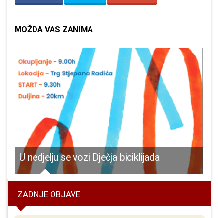
MOŽDA VAS ZANIMA
 radova „Boje podrške” u Gospiću
U nedjelju se vozi Dječja biciklijada
ZADNJE OBJAVE