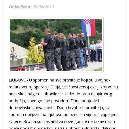
Objavljeno:
05/08/2019
LJUBOVO- U spomen na sve branitelje koji su u vojno-
redarstvenoj operaciji Oluja, veličanstvenoj akciji kojom su
hrvatske snage oslobodile veliki dio do tada okupiranog
područja, i ove godine povodom Dana pobjede i
domovinske zahvalnosti i Dana hrvatskih branitelja, uz
spomen obilježje na Ljubovu položeni su vijenci i zapaljene
svijeće. Brojna su izaslanstva i ove godine na takav način
odala počast onima koji su za slobodnu Hrvatsku dali ono