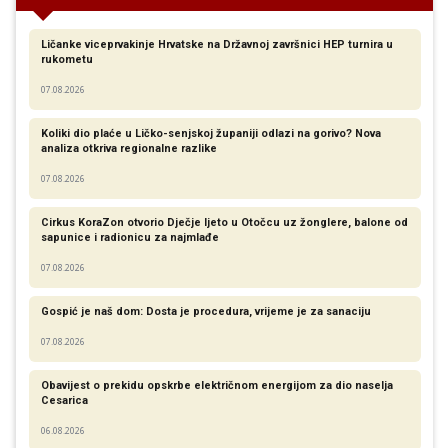
Ličanke viceprvakinje Hrvatske na Državnoj završnici HEP turnira u
rukometu
07.08.2026
Koliki dio plaće u Ličko-senjskoj županiji odlazi na gorivo? Nova
analiza otkriva regionalne razlike​
07.08.2026
Cirkus KoraZon otvorio Dječje ljeto u Otočcu uz žonglere, balone od
sapunice i radionicu za najmlađe
07.08.2026
Gospić je naš dom: Dosta je procedura, vrijeme je za sanaciju
07.08.2026
Obavijest o prekidu opskrbe električnom energijom za dio naselja
Cesarica
06.08.2026