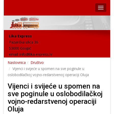
Lika Express
Pazariška ulica 36
53000 Gospić
email:
info@lika-express.hr
Naslovnica
Društvo
Vijenci i svijeće u spomen na sve poginule u
oslobodilačkoj vojno-redarstvenoj operaciji Oluja
Vijenci i svijeće u spomen na
sve poginule u oslobodilačkoj
vojno-redarstvenoj operaciji
Oluja