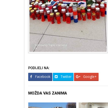
PODIJELI NA:
Facebook
Twitter
Google+
MOŽDA VAS ZANIMA