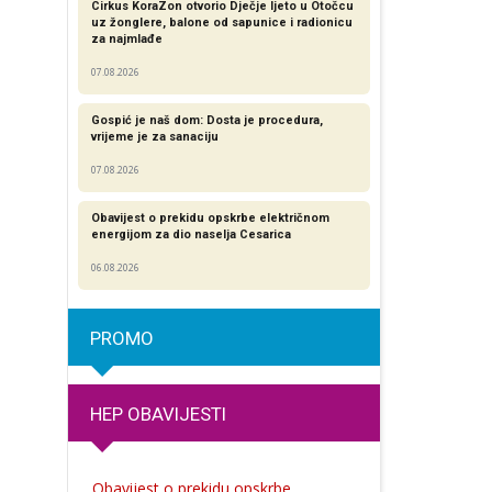
Cirkus KoraZon otvorio Dječje ljeto u Otočcu
uz žonglere, balone od sapunice i radionicu
za najmlađe
07.08.2026
Gospić je naš dom: Dosta je procedura,
vrijeme je za sanaciju
07.08.2026
Obavijest o prekidu opskrbe električnom
energijom za dio naselja Cesarica
06.08.2026
PROMO
HEP OBAVIJESTI
Obavijest o prekidu opskrbe