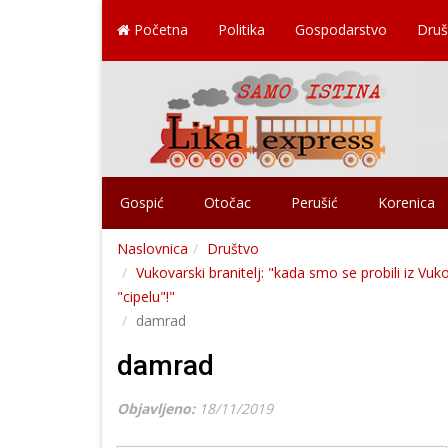
Početna
Politika
Gospodarstvo
Druš
Gospić
Otočac
Perušić
Korenica
Naslovnica
Društvo
Vukovarski branitelj: "kada smo se probili iz V
"cipelu"!"
damrad
damrad
Objavljeno:
18/11/2019