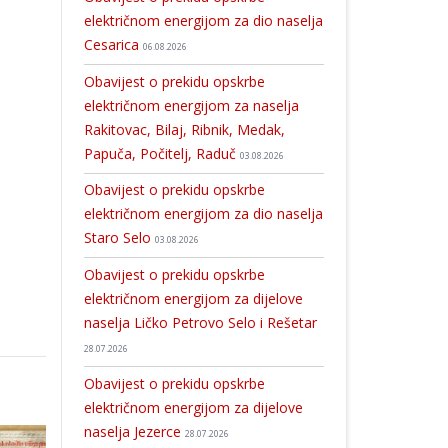
električnom energijom za dio naselja
Cesarica
06.08.2026
Obavijest o prekidu opskrbe
električnom energijom za naselja
Rakitovac, Bilaj, Ribnik, Medak,
Papuča, Počitelj, Raduč
03.08.2026
Obavijest o prekidu opskrbe
električnom energijom za dio naselja
Staro Selo
03.08.2026
Obavijest o prekidu opskrbe
električnom energijom za dijelove
naselja Ličko Petrovo Selo i Rešetar
28.07.2026
Obavijest o prekidu opskrbe
električnom energijom za dijelove
naselja Jezerce
28.07.2026