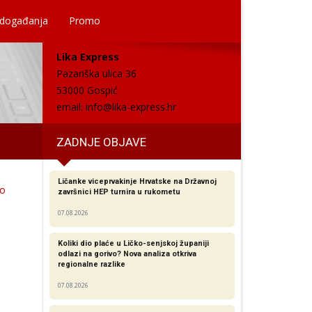
 događanja
Promo
Lika Express
Pazariška ulica 36
53000 Gospić
email:
info@lika-express.hr
ZADNJE OBJAVE
Ličanke viceprvakinje Hrvatske na Državnoj
mo
završnici HEP turnira u rukometu
07.08.2026
Koliki dio plaće u Ličko-senjskoj županiji
odlazi na gorivo? Nova analiza otkriva
regionalne razlike​
07.08.2026