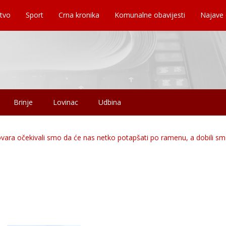
tvo
Sport
Crna kronika
Komunalne obavijesti
Najave
Brinje
Lovinac
Udbina
ukovara očekivali smo da će nas netko potapšati po ramenu, a dobili s