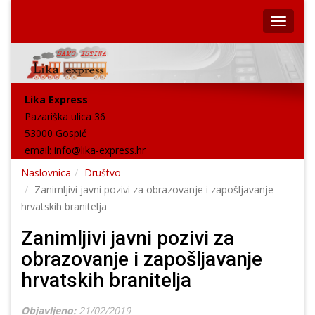
Lika Express
Pazariška ulica 36
53000 Gospić
email:
info@lika-express.hr
Naslovnica
Društvo
Zanimljivi javni pozivi za obrazovanje i zapošljavanje
hrvatskih branitelja
Zanimljivi javni pozivi za
obrazovanje i zapošljavanje
hrvatskih branitelja
Objavljeno:
21/02/2019