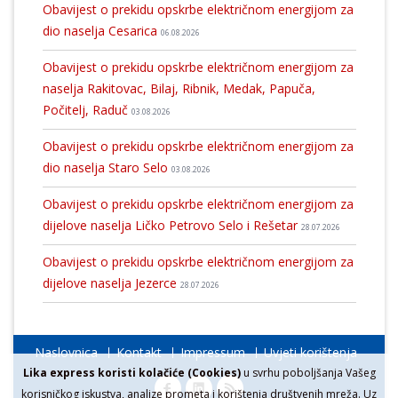
Obavijest o prekidu opskrbe električnom energijom za
dio naselja Cesarica
06.08.2026
Obavijest o prekidu opskrbe električnom energijom za
naselja Rakitovac, Bilaj, Ribnik, Medak, Papuča,
Počitelj, Raduč
03.08.2026
Obavijest o prekidu opskrbe električnom energijom za
dio naselja Staro Selo
03.08.2026
Obavijest o prekidu opskrbe električnom energijom za
dijelove naselja Ličko Petrovo Selo i Rešetar
28.07.2026
Obavijest o prekidu opskrbe električnom energijom za
dijelove naselja Jezerce
28.07.2026
Naslovnica
Kontakt
Impressum
Uvjeti korištenja
Lika express koristi kolačiće (Cookies)
u svrhu poboljšanja Vašeg
korisničkog iskustva, analize prometa i korištenja društvenih mreža. Uz