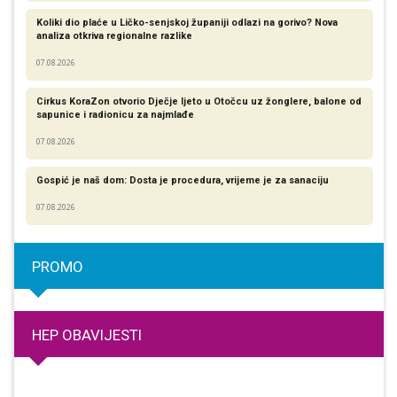
Koliki dio plaće u Ličko-senjskoj županiji odlazi na gorivo? Nova
analiza otkriva regionalne razlike​
07.08.2026
Cirkus KoraZon otvorio Dječje ljeto u Otočcu uz žonglere, balone od
sapunice i radionicu za najmlađe
07.08.2026
Gospić je naš dom: Dosta je procedura, vrijeme je za sanaciju
07.08.2026
PROMO
HEP OBAVIJESTI