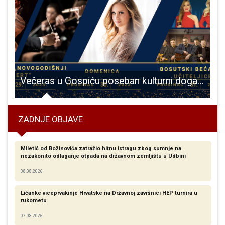
uće eura za prijevoz učenika osnovnih škola u Ličko-senjskoj županiji
Večeras u Gospiću poseban kulturni događaj – Strauss novogodišnji koncert!
ZADNJE OBJAVE
Miletić od Božinovića zatražio hitnu istragu zbog sumnje na
nezakonito odlaganje otpada na državnom zemljištu u Udbini
08.08.2026
Ličanke viceprvakinje Hrvatske na Državnoj završnici HEP turnira u
rukometu
07.08.2026