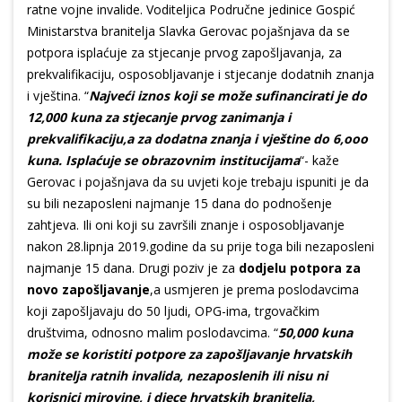
ratne vojne invalide. Voditeljica Područne jedinice Gospić
Ministarstva branitelja Slavka Gerovac pojašnjava da se
potpora isplaćuje za stjecanje prvog zapošljavanja, za
prekvalifikaciju, osposobljavanje i stjecanje dodatnih znanja
i vještina. “
Najveći iznos koji se može sufinancirati je do
12,000 kuna za stjecanje prvog zanimanja i
prekvalifikaciju,a za dodatna znanja i vještine do 6,ooo
kuna. Isplaćuje se obrazovnim institucijama
“- kaže
Gerovac i pojašnjava da su uvjeti koje trebaju ispuniti je da
su bili nezaposleni najmanje 15 dana do podnošenje
zahtjeva. Ili oni koji su završili znanje i osposobljavanje
nakon 28.lipnja 2019.godine da su prije toga bili nezaposleni
najmanje 15 dana. Drugi poziv je za
dodjelu potpora za
novo zapošljavanje
,a usmjeren je prema poslodavcima
koji zapošljavaju do 50 ljudi, OPG-ima, trgovačkim
društvima, odnosno malim poslodavcima. “
50,000 kuna
može se koristiti potpore za zapošljavanje hrvatskih
branitelja ratnih invalida, nezaposlenih ili nisu ni
korisnici mirovine, i djece hrvatskih branitelja,