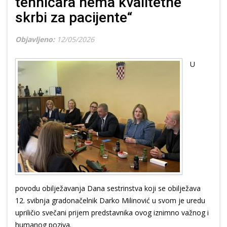
tehničara nema kvalitetne
skrbi za pacijente“
Objavljeno:
12/05/2026
U
povodu obilježavanja Dana sestrinstva koji se obilježava
12. svibnja gradonačelnik Darko Milinović u svom je uredu
upriličio svečani prijem predstavnika ovog iznimno važnog i
humanog poziva.