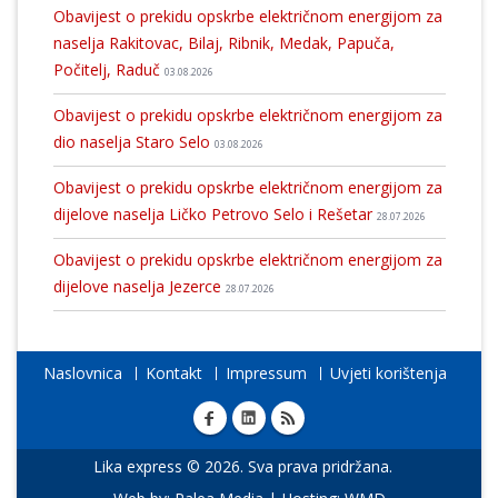
Obavijest o prekidu opskrbe električnom energijom za
naselja Rakitovac, Bilaj, Ribnik, Medak, Papuča,
Počitelj, Raduč
03.08.2026
Obavijest o prekidu opskrbe električnom energijom za
dio naselja Staro Selo
03.08.2026
Obavijest o prekidu opskrbe električnom energijom za
dijelove naselja Ličko Petrovo Selo i Rešetar
28.07.2026
Obavijest o prekidu opskrbe električnom energijom za
dijelove naselja Jezerce
28.07.2026
Naslovnica
Kontakt
Impressum
Uvjeti korištenja
Lika express © 2026. Sva prava pridržana.