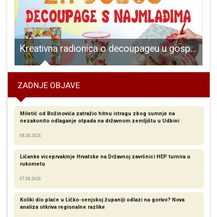
Kreativna radionica o decoupageu u gospićkoj knjižnici
ZADNJE OBJAVE
Miletić od Božinovića zatražio hitnu istragu zbog sumnje na
nezakonito odlaganje otpada na državnom zemljištu u Udbini
08.08.2026
Ličanke viceprvakinje Hrvatske na Državnoj završnici HEP turnira u
rukometu
07.08.2026
Koliki dio plaće u Ličko-senjskoj županiji odlazi na gorivo? Nova
analiza otkriva regionalne razlike​