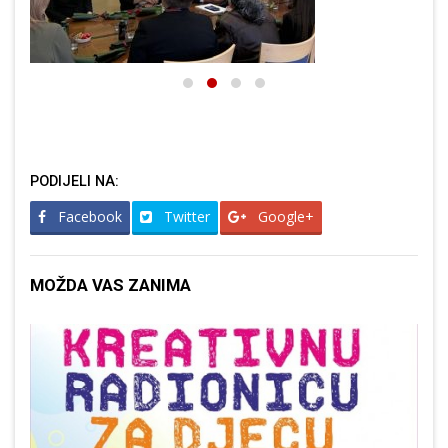
PODIJELI NA:
Facebook
Twitter
Google+
MOŽDA VAS ZANIMA