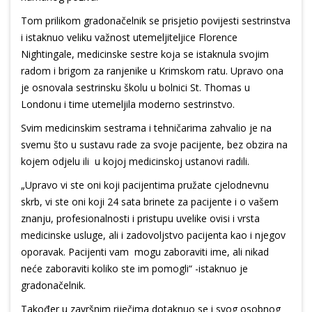
Tom prilikom gradonačelnik se prisjetio povijesti sestrinstva
i istaknuo veliku važnost utemeljiteljice Florence
Nightingale, medicinske sestre koja se istaknula svojim
radom i brigom za ranjenike u Krimskom ratu. Upravo ona
je osnovala sestrinsku školu u bolnici St. Thomas u
Londonu i time utemeljila moderno sestrinstvo.
Svim medicinskim sestrama i tehničarima zahvalio je na
svemu što u sustavu rade za svoje pacijente, bez obzira na
kojem odjelu ili u kojoj medicinskoj ustanovi radili.
„Upravo vi ste oni koji pacijentima pružate cjelodnevnu
skrb, vi ste oni koji 24 sata brinete za pacijente i o vašem
znanju, profesionalnosti i pristupu uvelike ovisi i vrsta
medicinske usluge, ali i zadovoljstvo pacijenta kao i njegov
oporavak. Pacijenti vam mogu zaboraviti ime, ali nikad
neće zaboraviti koliko ste im pomogli“ -istaknuo je
gradonačelnik.
Također u završnim riječima dotaknuo se i svog osobnog