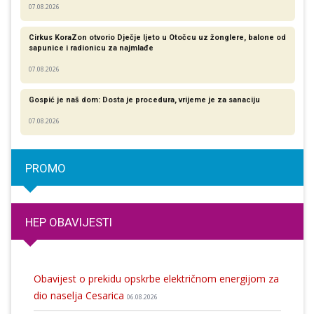
07.08.2026
Cirkus KoraZon otvorio Dječje ljeto u Otočcu uz žonglere, balone od
sapunice i radionicu za najmlađe
07.08.2026
Gospić je naš dom: Dosta je procedura, vrijeme je za sanaciju
07.08.2026
PROMO
HEP OBAVIJESTI
Obavijest o prekidu opskrbe električnom energijom za
dio naselja Cesarica
06.08.2026