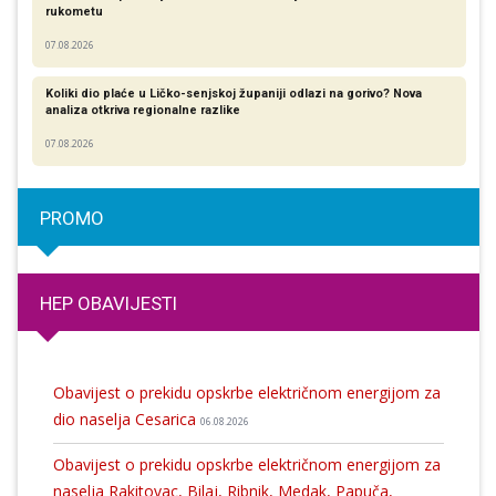
rukometu
07.08.2026
Koliki dio plaće u Ličko-senjskoj županiji odlazi na gorivo? Nova
analiza otkriva regionalne razlike​
07.08.2026
PROMO
HEP OBAVIJESTI
Obavijest o prekidu opskrbe električnom energijom za
dio naselja Cesarica
06.08.2026
Obavijest o prekidu opskrbe električnom energijom za
naselja Rakitovac, Bilaj, Ribnik, Medak, Papuča,