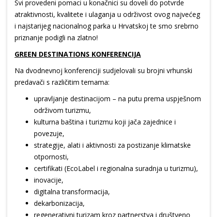
Svi provedeni pomaci u konačnici su doveli do potvrde
atraktivnosti, kvalitete i ulaganja u održivost ovog najvećeg
i najstarijeg nacionalnog parka u Hrvatskoj te smo srebrno
priznanje podigli na zlatno!
GREEN DESTINATIONS KONFERENCIJA
Na dvodnevnoj konferenciji sudjelovali su brojni vrhunski
predavači s različitim temama:
upravljanje destinacijom – na putu prema uspješnom
održivom turizmu,
kulturna baština i turizmu koji jača zajednice i
povezuje,
strategije, alati i aktivnosti za postizanje klimatske
otpornosti,
certifikati (EcoLabel i regionalna suradnja u turizmu),
inovacije,
digitalna transformacija,
dekarbonizacija,
regenerativni turizam kroz partnerstva i društveno