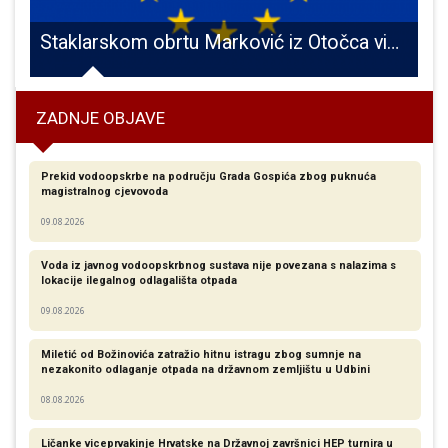
tske u Gospiću
Staklarskom obrtu Marković iz Otočca više od 250.000 kuna europskih sredstava!!!
ZADNJE OBJAVE
Prekid vodoopskrbe na području Grada Gospića zbog puknuća
magistralnog cjevovoda
09.08.2026
Voda iz javnog vodoopskrbnog sustava nije povezana s nalazima s
lokacije ilegalnog odlagališta otpada
09.08.2026
Miletić od Božinovića zatražio hitnu istragu zbog sumnje na
nezakonito odlaganje otpada na državnom zemljištu u Udbini
08.08.2026
Ličanke viceprvakinje Hrvatske na Državnoj završnici HEP turnira u