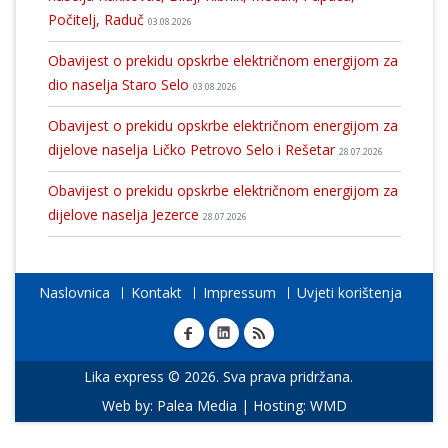
Počitelj, Raduč
03.08.2026
Obavijest o prekidu opskrbe električnom energijom za
dio naselja Staro Selo
03.08.2026
Obavijest o prekidu opskrbe električnom energijom za
dijelove naselja Ličko Petrovo Selo i Rešetar
28.07.2026
Obavijest o prekidu opskrbe električnom energijom za
dijelove naselja Jezerce
28.07.2026
Naslovnica
Kontakt
Impressum
Uvjeti korištenja
Lika express © 2026. Sva prava pridržana.
Web by:
Palea Media
| Hosting:
WMD