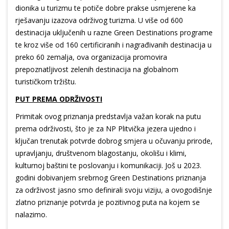
dionika u turizmu te potiče dobre prakse usmjerene ka
rješavanju izazova održivog turizma. U više od 600
destinacija uključenih u razne Green Destinations programe
te kroz više od 160 certificiranih i nagrađivanih destinacija u
preko 60 zemalja, ova organizacija promovira
prepoznatljivost zelenih destinacija na globalnom
turističkom tržištu.
PUT PREMA ODRŽIVOSTI
Primitak ovog priznanja predstavlja važan korak na putu
prema održivosti, što je za NP Plitvička jezera ujedno i
ključan trenutak potvrde dobrog smjera u očuvanju prirode,
upravljanju, društvenom blagostanju, okolišu i klimi,
kulturnoj baštini te poslovanju i komunikaciji. Još u 2023.
godini dobivanjem srebrnog Green Destinations priznanja
za održivost jasno smo definirali svoju viziju, a ovogodišnje
zlatno priznanje potvrda je pozitivnog puta na kojem se
nalazimo.