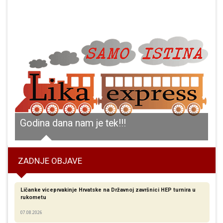
Godina dana nam je tek!!!
P
ZADNJE OBJAVE
Ličanke viceprvakinje Hrvatske na Državnoj završnici HEP turnira u
rukometu
07.08.2026