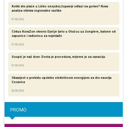
Koliki dio plaće u Ličko-senjskoj županiji odlazi na gorivo? Nova
analiza otkriva regionalne razlike​
07.08.2026
Cirkus KoraZon otvorio Dječje ljeto u Otočcu uz žonglere, balone od
sapunice i radionicu za najmlađe
07.08.2026
Gospić je naš dom: Dosta je procedura, vrijeme je za sanaciju
07.08.2026
Obavijest o prekidu opskrbe električnom energijom za dio naselja
Cesarica
06.08.2026
PROMO