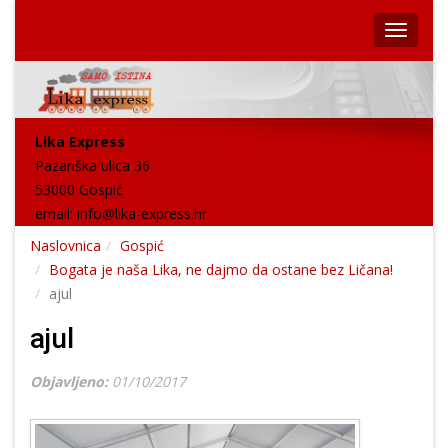
Lika Express
Pazariška ulica 36
53000 Gospić
email:
info@lika-express.hr
Naslovnica
Gospić
Bogata je naša Lika, ne dajmo da ostane bez Ličana!
ajul
ajul
Objavljeno:
01/10/2017