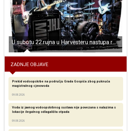
U subotu 22.rujna u Harvesteru nastupa rock sastav “Vis milicija Hr.”
ZADNJE OBJAVE
Prekid vodoopskrbe na području Grada Gospića zbog puknuća
magistralnog cjevovoda
09.08.2026
Voda iz javnog vodoopskrbnog sustava nije povezana s nalazima s
lokacije ilegalnog odlagališta otpada
09.08.2026