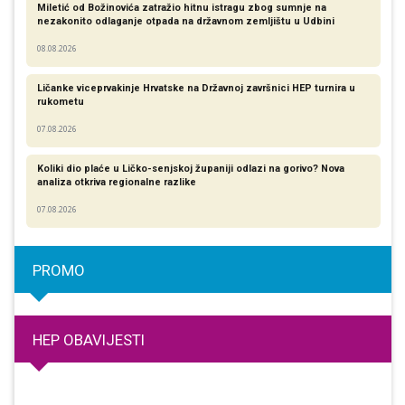
Miletić od Božinovića zatražio hitnu istragu zbog sumnje na
nezakonito odlaganje otpada na državnom zemljištu u Udbini
08.08.2026
Ličanke viceprvakinje Hrvatske na Državnoj završnici HEP turnira u
rukometu
07.08.2026
Koliki dio plaće u Ličko-senjskoj županiji odlazi na gorivo? Nova
analiza otkriva regionalne razlike​
07.08.2026
PROMO
HEP OBAVIJESTI