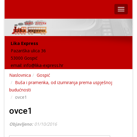
Lika Express
Pazariška ulica 36
53000 Gospić
email:
info@lika-express.hr
Naslovnica
Gospić
Buša i pramenka, od izumiranja prema uspješnoj
budućnosti
ovce1
ovce1
Objavljeno:
01/10/2016