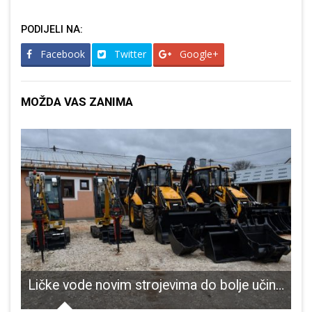
PODIJELI NA:
Facebook
Twitter
Google+
MOŽDA VAS ZANIMA
sto na vrhu ljestvice s maksimalnim učinkom
Ličke vode novim strojevima do bolje učinkovitosti i smanjivanja gubitaka vode