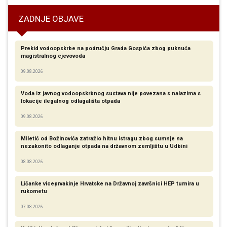
ZADNJE OBJAVE
Prekid vodoopskrbe na području Grada Gospića zbog puknuća
magistralnog cjevovoda
09.08.2026
Voda iz javnog vodoopskrbnog sustava nije povezana s nalazima s
lokacije ilegalnog odlagališta otpada
09.08.2026
Miletić od Božinovića zatražio hitnu istragu zbog sumnje na
nezakonito odlaganje otpada na državnom zemljištu u Udbini
08.08.2026
Ličanke viceprvakinje Hrvatske na Državnoj završnici HEP turnira u
rukometu
07.08.2026