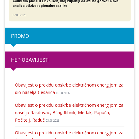
Koliki dio plaće u Ličko-senjskoj županiji odlazi na gorivo? Nova
analiza otkriva regionalne razlike​
07.08.2026
PROMO
HEP OBAVIJESTI
Obavijest o prekidu opskrbe električnom energijom za
dio naselja Cesarica
06.08.2026
Obavijest o prekidu opskrbe električnom energijom za
naselja Rakitovac, Bilaj, Ribnik, Medak, Papuča,
Počitelj, Raduč
03.08.2026
Obavijest o prekidu opskrbe električnom energijom za