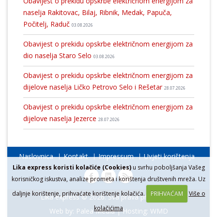
Obavijest o prekidu opskrbe električnom energijom za
naselja Rakitovac, Bilaj, Ribnik, Medak, Papuča,
Počitelj, Raduč
03.08.2026
Obavijest o prekidu opskrbe električnom energijom za
dio naselja Staro Selo
03.08.2026
Obavijest o prekidu opskrbe električnom energijom za
dijelove naselja Ličko Petrovo Selo i Rešetar
28.07.2026
Obavijest o prekidu opskrbe električnom energijom za
dijelove naselja Jezerce
28.07.2026
Naslovnica
Kontakt
Impressum
Uvjeti korištenja
Lika express koristi kolačiće (Cookies)
u svrhu poboljšanja Vašeg
korisničkog iskustva, analize prometa i korištenja društvenih mreža. Uz
daljnje korištenje, prihvaćate korištenje kolačića.
PRIHVAĆAM
Više o
Lika express © 2026. Sva prava pridržana.
kolačićima
Web by:
Palea Media
| Hosting:
WMD