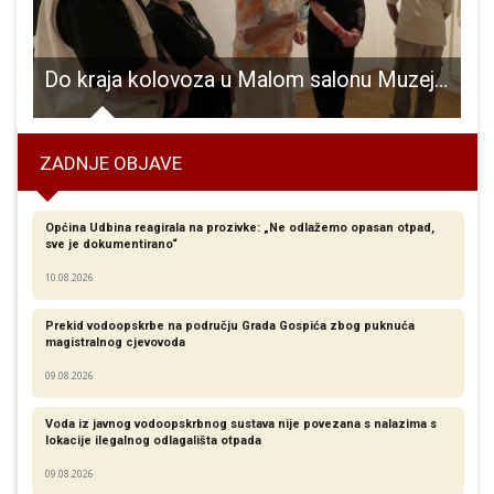
Do kraja kolovoza u Malom salonu Muzeja Like postavljena zanimljiva izložba “Bugarska i Hrvatska-mistika umjetnosti”
V
ZADNJE OBJAVE
Općina Udbina reagirala na prozivke: „Ne odlažemo opasan otpad,
sve je dokumentirano“
10.08.2026
Prekid vodoopskrbe na području Grada Gospića zbog puknuća
magistralnog cjevovoda
09.08.2026
Voda iz javnog vodoopskrbnog sustava nije povezana s nalazima s
lokacije ilegalnog odlagališta otpada
09.08.2026