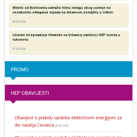
Miletić od Božinovića zatražio hitnu istragu zbog sumnje na
nezakonito odlaganje otpada na državnom zemljištu u Udbini
08.08.2026
Ličanke viceprvakinje Hrvatske na Državnoj završnici HEP turnira u
rukometu
07.08.2026
PROMO
HEP OBAVIJESTI
Obavijest o prekidu opskrbe električnom energijom za
dio naselja Cesarica
06.08.2026