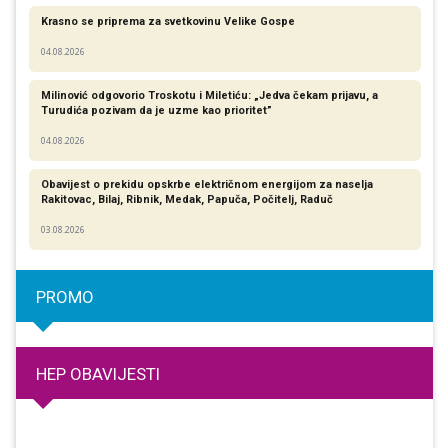
Krasno se priprema za svetkovinu Velike Gospe
04.08.2026
Milinović odgovorio Troskotu i Miletiću: „Jedva čekam prijavu, a
Turudića pozivam da je uzme kao prioritet”
04.08.2026
Obavijest o prekidu opskrbe električnom energijom za naselja
Rakitovac, Bilaj, Ribnik, Medak, Papuča, Počitelj, Raduč
03.08.2026
PROMO
HEP OBAVIJESTI