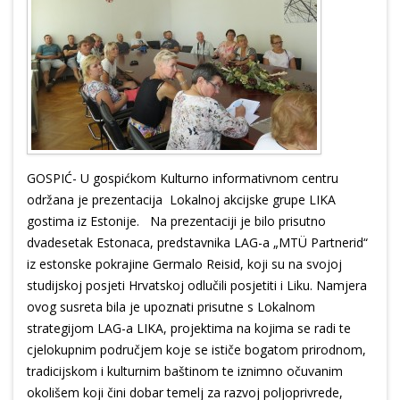
GOSPIĆ- U gospićkom Kulturno informativnom centru
održana je prezentacija Lokalnoj akcijske grupe LIKA
gostima iz Estonije. Na prezentaciji je bilo prisutno
dvadesetak Estonaca, predstavnika LAG-a „MTÜ Partnerid“
iz estonske pokrajine Germalo Reisid, koji su na svojoj
studijskoj posjeti Hrvatskoj odlučili posjetiti i Liku. Namjera
ovog susreta bila je upoznati prisutne s Lokalnom
strategijom LAG-a LIKA, projektima na kojima se radi te
cjelokupnim područjem koje se ističe bogatom prirodnom,
tradicijskom i kulturnim baštinom te iznimno očuvanim
okolišem koji čini dobar temelj za razvoj poljoprivrede,