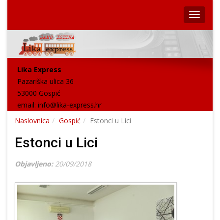
Lika Express
Pazariška ulica 36
53000 Gospić
email:
info@lika-express.hr
Naslovnica
Gospić
Estonci u Lici
Estonci u Lici
Objavljeno:
20/09/2018