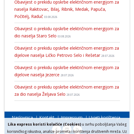
Obavijest o prekidu opskrbe električnom energijom za
naselja Rakitovac, Bilaj, Ribnik, Medak, Papuča,
Počitelj, Raduč
03.08.2026
Obavijest o prekidu opskrbe električnom energijom za
dio naselja Staro Selo
03.08.2026
Obavijest o prekidu opskrbe električnom energijom za
dijelove naselja Ličko Petrovo Selo i Rešetar
28.07.2026
Obavijest o prekidu opskrbe električnom energijom za
dijelove naselja Jezerce
28.07.2026
Obavijest o prekidu opskrbe električnom energijom za
za dio naselja Željava Selo
28.07.2026
Naslovnica
Kontakt
Impressum
Uvjeti korištenja
Lika express koristi kolačiće (Cookies)
u svrhu poboljšanja Vašeg
korisničkog iskustva, analize prometa i korištenja društvenih mreža. Uz