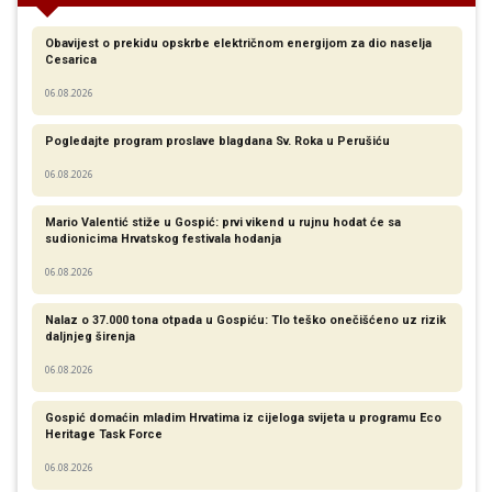
Obavijest o prekidu opskrbe električnom energijom za dio naselja
Cesarica
06.08.2026
Pogledajte program proslave blagdana Sv. Roka u Perušiću
06.08.2026
Mario Valentić stiže u Gospić: prvi vikend u rujnu hodat će sa
sudionicima Hrvatskog festivala hodanja
06.08.2026
Nalaz o 37.000 tona otpada u Gospiću: Tlo teško onečišćeno uz rizik
daljnjeg širenja
06.08.2026
Gospić domaćin mladim Hrvatima iz cijeloga svijeta u programu Eco
Heritage Task Force
06.08.2026