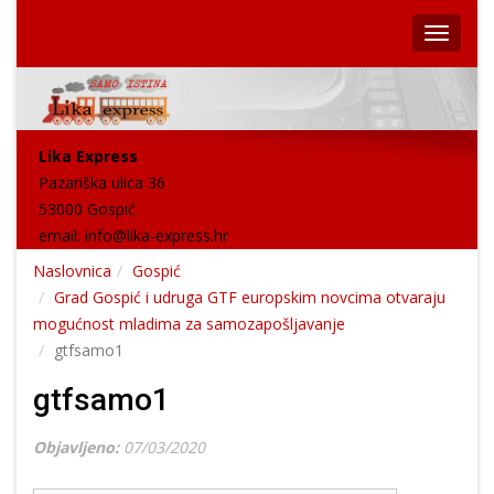
Lika Express
Pazariška ulica 36
53000 Gospić
email:
info@lika-express.hr
Naslovnica
Gospić
Grad Gospić i udruga GTF europskim novcima otvaraju
mogućnost mladima za samozapošljavanje
gtfsamo1
gtfsamo1
Objavljeno:
07/03/2020