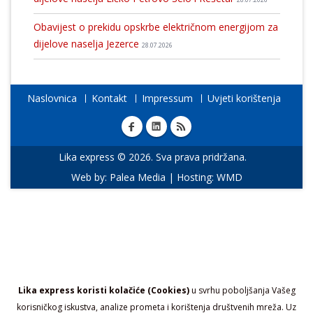
28.07.2026
Obavijest o prekidu opskrbe električnom energijom za
dijelove naselja Jezerce
28.07.2026
Naslovnica
Kontakt
Impressum
Uvjeti korištenja
Lika express © 2026. Sva prava pridržana.
Web by:
Palea Media
| Hosting:
WMD
Lika express koristi kolačiće (Cookies)
u svrhu poboljšanja Vašeg
korisničkog iskustva, analize prometa i korištenja društvenih mreža. Uz