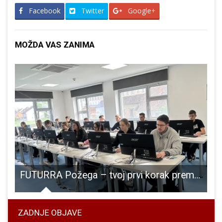
Facebook
Twitter
Google+
MOŽDA VAS ZANIMA
dobile prostor
FUTURRA Požega – tvoj prvi korak prema kreativnoj karijeri u turizmu i ruralnom razvoju
ZADNJE OBJAVE