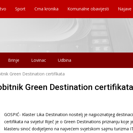
tvo
Sport
Crna kronika
Komunalne obavijesti
Najave
Brinje
Lovinac
Udbina
itnik Green Destination certifikata
obitnik Green Destination certifikat
GOSPIĆ- Klaster Lika Destination nositelj je najpoznatijeg destinac
certifikata na svijetu! Riječ je o Green Destinations priznanju koje j
klasteru sinoć dodijeljeno na najvećem svjetskom sajmu turizma I