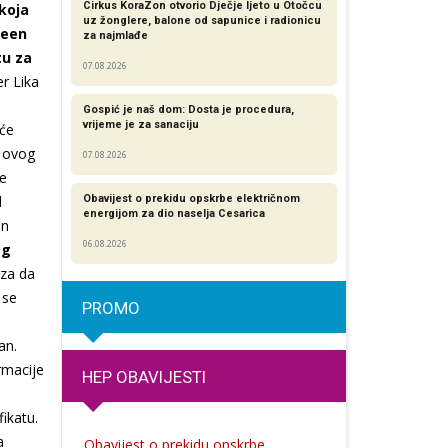
Cirkus KoraZon otvorio Dječje ljeto u Otočcu
 koja
uz žonglere, balone od sapunice i radionicu
reen
za najmlađe
tu za
07.08.2026
er Lika
Gospić je naš dom: Dosta je procedura,
vrijeme je za sanaciju
eće
 ovog
07.08.2026
le
d
Obavijest o prekidu opskrbe električnom
energijom za dio naselja Cesarica
en
06.08.2026
eg
eza da
 se
PROMO
an.
ormacije
HEP OBAVIJESTI
ikatu.
a
Obavijest o prekidu opskrbe