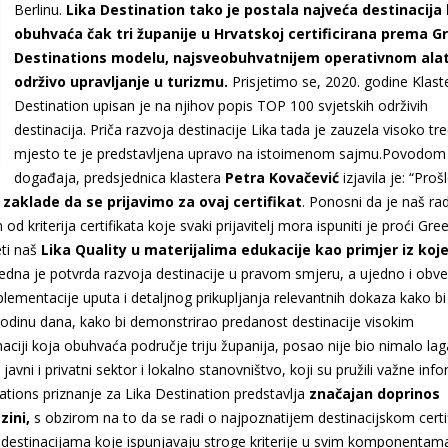
Berlinu.
Lika Destination tako je postala najveća destinacija
obuhvaća čak tri županije u Hrvatskoj certificirana prema G
Destinations modelu, najsveobuhvatnijem operativnom ala
održivo upravljanje u turizmu
.
Prisjetimo se, 2020. godine Klast
Destination upisan je na njihov popis TOP 100 svjetskih održivih
destinacija. Priča razvoja destinacije Lika tada je zauzela visoko tr
mjesto te je predstavljena upravo na istoimenom sajmu.Povodom
događaja, predsjednica klastera
Petra Kovačević
izjavila je: “Proš
zaklade da se prijavimo za ovaj certifikat
. Ponosni da je naš ra
od kriterija certifikata koje svaki prijavitelj mora ispuniti je proći Gre
eti naš
Lika Quality u materijalima edukacije kao primjer iz koj
ijedna je potvrda razvoja destinacije u pravom smjeru, a ujedno i obv
ementacije uputa i detaljnog prikupljanja relevantnih dokaza kako bi
io godinu dana, kako bi demonstrirao predanost destinacije visokim
aciji koja obuhvaća područje triju županija, posao nije bio nimalo lag
javni i privatni sektor i lokalno stanovništvo, koji su pružili važne inf
ions priznanje za Lika Destination predstavlja
značajan doprinos
zini,
s obzirom na to da se radi o najpoznatijem destinacijskom certif
destinacijama koje ispunjavaju stroge kriterije u svim komponentam