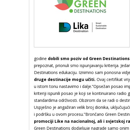
godine
dobili smo poziv od Green Destinations 
prepoznat, prionuli smo ispunjavanju kriterija. Jedan 
Destinations edukaciju. Iznimno sam ponosna vidj
druge destinacije mogu učiti.
Ovaj certifikat vr
u istom tonu nastavimo i dalje.”Opsežan posao impl
kriteriji ispunili posao je koji se kontinuirano rad
standardima održivosti. Obzirom da se radi o destin
Uspješno je angažiran velik broj dionika, uključujući 
i podršku u ovom procesu.”Brončano Green Destinat
promociji Like na nacionalnoj, ali i svjetskoj ra
Green Destinations dodjeljuje nagrade samo onim 