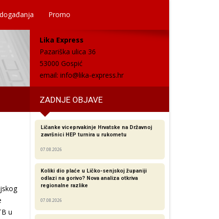
 događanja
Promo
Lika Express
Pazariška ulica 36
53000 Gospić
email:
info@lika-express.hr
ZADNJE OBJAVE
Ličanke viceprvakinje Hrvatske na Državnoj
završnici HEP turnira u rukometu
a
07.08.2026
Koliki dio plaće u Ličko-senjskoj županiji
odlazi na gorivo? Nova analiza otkriva
regionalne razlike​
ijskog
e
07.08.2026
TB u