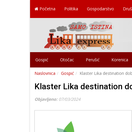
Početna
Politika
Gospodarstvo
Druš
Gospić
Otočac
Perušić
Korenica
Naslovnica
Gospić
Klaster Lika destination dob
Klaster Lika destination d
Objavljeno:
07/03/2024