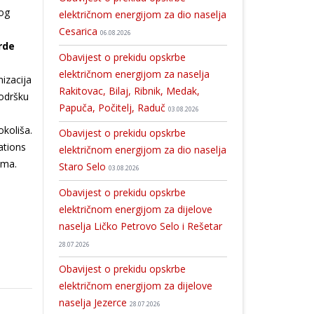
nog
električnom energijom za dio naselja
Cesarica
06.08.2026
rde
Obavijest o prekidu opskrbe
električnom energijom za naselja
izacija
Rakitovac, Bilaj, Ribnik, Medak,
podršku
Papuča, Počitelj, Raduč
03.08.2026
okoliša.
Obavijest o prekidu opskrbe
ations
električnom energijom za dio naselja
zma.
Staro Selo
03.08.2026
Obavijest o prekidu opskrbe
električnom energijom za dijelove
naselja Ličko Petrovo Selo i Rešetar
28.07.2026
Obavijest o prekidu opskrbe
električnom energijom za dijelove
naselja Jezerce
28.07.2026