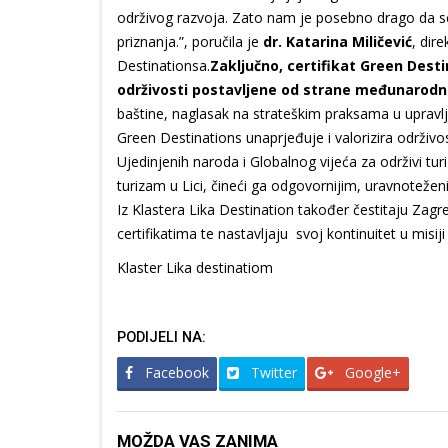
održivog razvoja. Zato nam je posebno drago da se
priznanja.”, poručila je
dr. Katarina Miličević
, dir
Destinationsa.
Zaključno, certifikat Green Dest
održivosti postavljene od strane međunarodn
baštine, naglasak na strateškim praksama u upravlj
Green Destinations unaprjeđuje i valorizira održivos
Ujedinjenih naroda i Globalnog vijeća za održivi tu
turizam u Lici, čineći ga odgovornijim, uravnoteženij
Iz Klastera Lika Destination također čestitaju Zagr
certifikatima te nastavljaju svoj kontinuitet u mis
Klaster Lika destinatiom
PODIJELI NA:
Facebook
Twitter
Google+
MOŽDA VAS ZANIMA