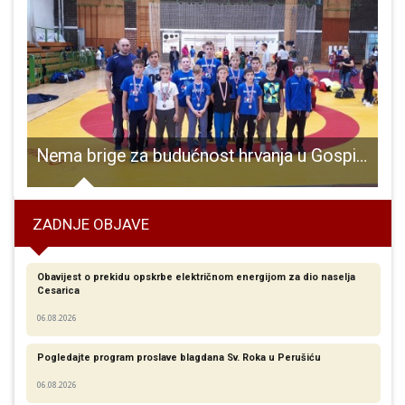
najboljoj ekipi turnira
Nema brige za budućnost hrvanja u Gospiću!!! U Zagrebu osvojene tri titule prvaka države, jedno drugo mjesto i tri treća!!!
V
ZADNJE OBJAVE
Obavijest o prekidu opskrbe električnom energijom za dio naselja
Cesarica
06.08.2026
Pogledajte program proslave blagdana Sv. Roka u Perušiću
06.08.2026