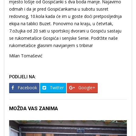
mjesto lošije od Gospićanki s dva boda manje. Najavimo
odmah i da je pred Gospićankama u subotu susret
redovnog, 10.kola kada će im u goste doći pretposljednja
ekipa na tablici Buzet. Ponovimo na kraju, u četvrtak,
7.ožujka od 20 sati u sportskoj dvorani u Gospiću sastaju
se rukometašice Gospića i senjske Senie. Podržite naše
rukometašice glasnim navijanjem s tribina!
Milan Tomašević
PODIJELI NA:
Facebook
Twitter
Google+
MOŽDA VAS ZANIMA