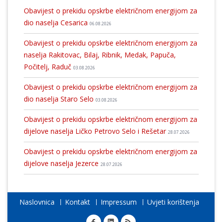
Obavijest o prekidu opskrbe električnom energijom za
dio naselja Cesarica
06.08.2026
Obavijest o prekidu opskrbe električnom energijom za
naselja Rakitovac, Bilaj, Ribnik, Medak, Papuča,
Počitelj, Raduč
03.08.2026
Obavijest o prekidu opskrbe električnom energijom za
dio naselja Staro Selo
03.08.2026
Obavijest o prekidu opskrbe električnom energijom za
dijelove naselja Ličko Petrovo Selo i Rešetar
28.07.2026
Obavijest o prekidu opskrbe električnom energijom za
dijelove naselja Jezerce
28.07.2026
Naslovnica
Kontakt
Impressum
Uvjeti korištenja