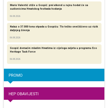
Mario Valentić stiže u Gospić: prvi vikend u rujnu hodat će sa
sudionicima Hrvatskog festivala hodanja
06.08.2026
Nalaz o 37.000 tona otpada u Gospiću: Tlo teško onečišćeno uz rizik
daljnjeg širenja
06.08.2026
Gospić domaćin mladim Hrvatima iz cijeloga svijeta u programu Eco
Heritage Task Force
06.08.2026
PROMO
HEP OBAVIJESTI