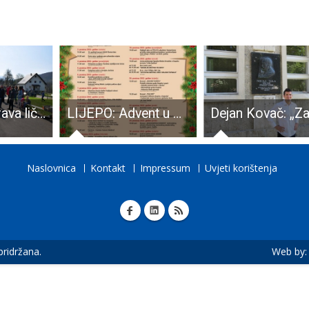
Policijska uprava ličko-senjska s partnerima obilježila Dan planeta Zemlje
LIJEPO: Advent u Gospiću je bogat, šarolik i zanimljiv za sve dobne skupine!!!
Naslovnica
Kontakt
Impressum
Uvjeti korištenja
 pridržana.
Web by