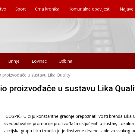
tvo
Sport
Crna kronika
Komunalne obavijesti
Najave
Brinje
Lovinac
Udbina
o proizvođače u sustavu Lika Quality
io proizvođače u sustavu Lika Quali
GOSPIĆ- U cilju konstantne gradnje prepoznatljivosti brenda Lika Q
sveobuhvatne promocije proizvođača uključenih u sustav, Lokalna
akcijska grupa Lika izradila je jedinstvene drvene table za svakog o