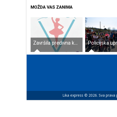
MOŽDA VAS ZANIMA
Udruga ratnih veterana 9.gbr Vukovi podržava i organizira odlazak na prosvjed u Vukovar
Završila predivna kampanja “Vile za Liku” Pobijedi rak
Lika express © 2026. Sva prava