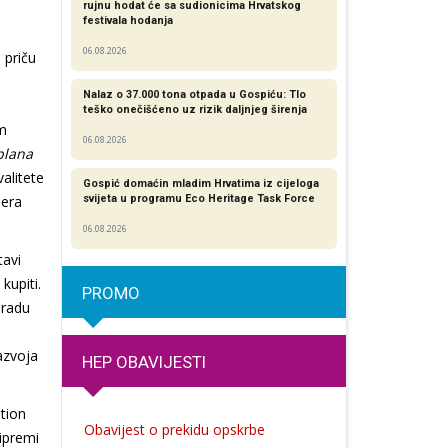
rujnu hodat će sa sudionicima Hrvatskog
festivala hodanja
a
06.08.2026
 priču
Nalaz o 37.000 tona otpada u Gospiću: Tlo
teško onečišćeno uz rizik daljnjeg širenja
em
06.08.2026
plana
alitete
Gospić domaćin mladim Hrvatima iz cijeloga
jera
svijeta u programu Eco Heritage Task Force
06.08.2026
tavi
kupiti.
PROMO
 radu
azvoja
HEP OBAVIJESTI
ation
Obavijest o prekidu opskrbe
ripremi