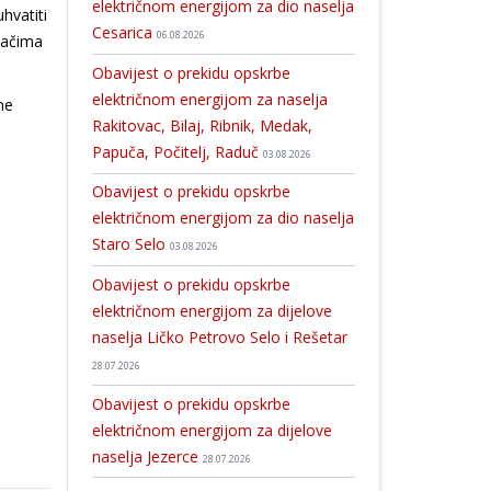
električnom energijom za dio naselja
hvatiti
Cesarica
06.08.2026
ođačima
Obavijest o prekidu opskrbe
električnom energijom za naselja
ne
Rakitovac, Bilaj, Ribnik, Medak,
Papuča, Počitelj, Raduč
03.08.2026
Obavijest o prekidu opskrbe
električnom energijom za dio naselja
Staro Selo
03.08.2026
Obavijest o prekidu opskrbe
električnom energijom za dijelove
naselja Ličko Petrovo Selo i Rešetar
28.07.2026
Obavijest o prekidu opskrbe
električnom energijom za dijelove
naselja Jezerce
28.07.2026