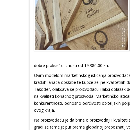
dobre prakse“ u iznosu od 19.380,00 kn.
Ovim modelom marketinškog isticanja proizvođača 
kratkih lanaca opskrbe te kupce željne kvalitetnih
Također, olakšava se proizvođaču i lakši dolazak d
na kvaliteti konačnog proizvoda. Marketinško istica
konkurentnosti, odnosno održivosti obiteljskih pol
ovog kraja.
Na proizvođaču je da brine o proizvodnji i kvalitet
gradi se temeljit put prema globalnoj prepoznatljiv