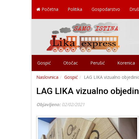
Početna
Politika
Gospodarstvo
Druš
Gospić
Otočac
Perušić
Korenica
Naslovnica
Gospić
LAG LIKA vizualno objedini
LAG LIKA vizualno objedin
Objavljeno:
02/02/2021