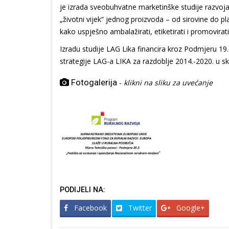
je izrada sveobuhvatne marketinške studije razvoja
„životni vijek“ jednog proizvoda – od sirovine do 
kako uspješno ambalažirati, etiketirati i promovira
Izradu studije LAG Lika financira kroz Podmjeru 19
strategije LAG-a LIKA za razdoblje 2014.-2020. u 
Fotogalerija
-
klikni na sliku za uvećanje
PODIJELI NA:
Facebook
Twitter
Google+