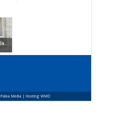
Dejan Kovač: „Zalagat ću se za produktivnu Hrvatsku!“
HKUD “Široka Kula” putuje u Italiju
Hrvači Hrvačkog kluba Gospić ponos su grada Gospića!!!
:
Palea Media
| Hosting:
WMD