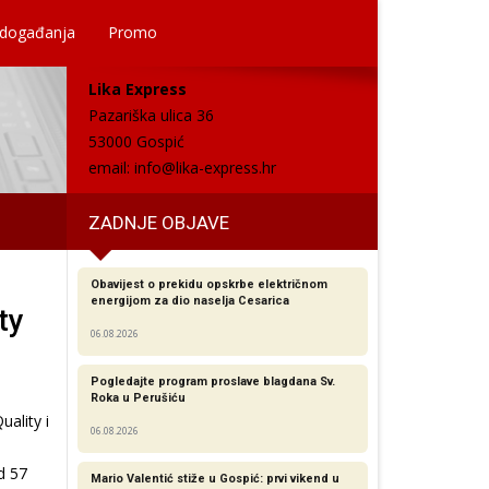
 događanja
Promo
Lika Express
Pazariška ulica 36
53000 Gospić
email:
info@lika-express.hr
ZADNJE OBJAVE
Obavijest o prekidu opskrbe električnom
energijom za dio naselja Cesarica
ty
06.08.2026
Pogledajte program proslave blagdana Sv.
Roka u Perušiću
uality i
06.08.2026
d 57
Mario Valentić stiže u Gospić: prvi vikend u