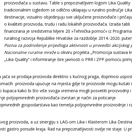
proizvođača u sustavu. Table s prepoznatljivim logom Lika Quality
tradicionalnim izgledom se odlično uklapaju u ruralno područje Lik
destinacije, vizualno objedinjuju sve uključene proizvođače i pričaju
o kvaliteti proizvoda, trudu i radu lokalnih proizvođača. Izrada tabli
financirana je sredstvima Mjere 20 »Tehnička pomoć« iz Programa
ruralnog razvoja Republike Hrvatske za razdoblje 2014.-2020. put
Poziva za podnošenje prijedloga aktivnosti u provedbi akcijskog 
Nacionalne ruralne mreže
u okviru projekta „Promocija sustava kv
„Lika Quality“ i informiranje šire javnosti o PRR i ZPP pomoću prim
jača se prodaja proizvoda direktno s kućnog praga, doprinosi uspos
 domaćih proizvoda upućuje na mjesta gdje te proizvode mogu kušati i 
o kupaca kako bi što više svoga vremena mogli posvetiti proizvodnji i
nje poljoprivrednih proizvođača izvrstan je način za poticanje
joprivrednih gospodarstava kao temelja poljoprivredne proizvodnje i r
i svog proizvoda, a uz sinergiju s LAG-om Lika i Klasterom Lika Destin
osti gastro ponude kraja. Rad na prepoznatljivosti ovdje ne staje. U p