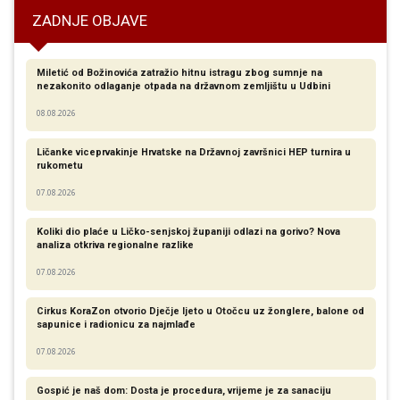
ZADNJE OBJAVE
Miletić od Božinovića zatražio hitnu istragu zbog sumnje na
nezakonito odlaganje otpada na državnom zemljištu u Udbini
08.08.2026
Ličanke viceprvakinje Hrvatske na Državnoj završnici HEP turnira u
rukometu
07.08.2026
Koliki dio plaće u Ličko-senjskoj županiji odlazi na gorivo? Nova
analiza otkriva regionalne razlike​
07.08.2026
Cirkus KoraZon otvorio Dječje ljeto u Otočcu uz žonglere, balone od
sapunice i radionicu za najmlađe
07.08.2026
Gospić je naš dom: Dosta je procedura, vrijeme je za sanaciju