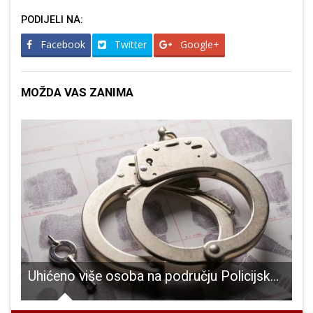
PODIJELI NA:
Facebook
Twitter
Google+
MOŽDA VAS ZANIMA
elja Kompolje
Uhićeno više osoba na području Policijske uprave ličko-senjske