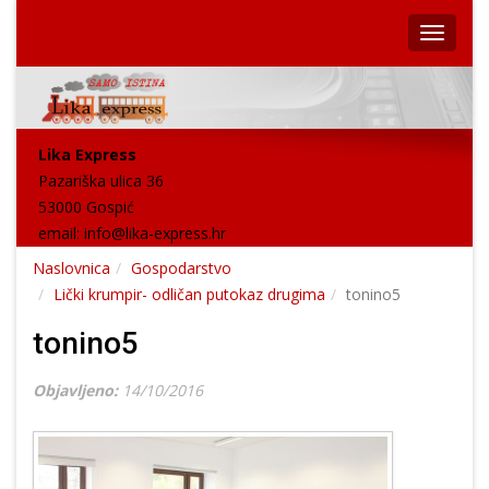
Lika Express
Pazariška ulica 36
53000 Gospić
email:
info@lika-express.hr
Naslovnica
Gospodarstvo
Lički krumpir- odličan putokaz drugima
tonino5
tonino5
Objavljeno:
14/10/2016