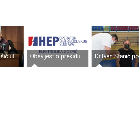
Gospić i Perušić ulaze u četvrt milijarde kuna vrijedan projekt!!!
Obavijest o prekidu opskrbe električnom energijom za naselja Općine Donji Lapac