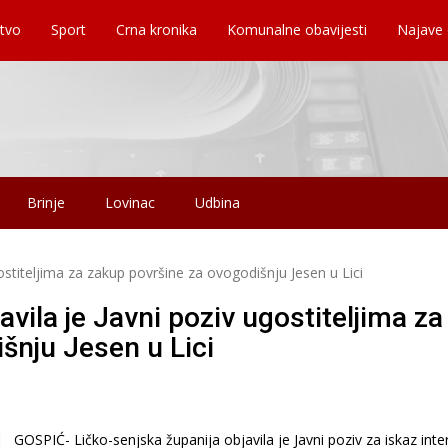
tvo
Sport
Crna kronika
Komunalne obavijesti
Najave
Brinje
Lovinac
Udbina
gostiteljima za zakup površine za ovogodišnju Jesen u Lici
avila je Javni poziv ugostiteljima za
šnju Jesen u Lici
GOSPIĆ- Ličko-senjska županija objavila je Javni poziv za iskaz inte