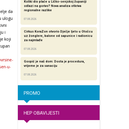
Koliki dio plaće u Ličko-senjskoj županiji
odlazi na gorivo? Nova analiza otkriva
regionalne razlike​
elje da
u ulogu
07.08.2026
ivni
u i
Cirkus KoraZon otvorio Dječje ljeto u Otočcu
uz žonglere, balone od sapunice i radionicu
je koji
za najmlađe
stupan
07.08.2026
vrsine-
Gospić je naš dom: Dosta je procedura,
sen-u-
vrijeme je za sanaciju
07.08.2026
PROMO
HEP OBAVIJESTI