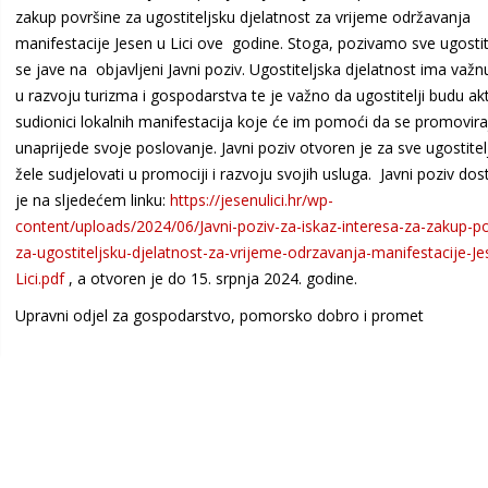
zakup površine za ugostiteljsku djelatnost za vrijeme održavanja
manifestacije Jesen u Lici ove godine. Stoga, pozivamo sve ugostit
se jave na objavljeni Javni poziv. Ugostiteljska djelatnost ima važn
u razvoju turizma i gospodarstva te je važno da ugostitelji budu akt
sudionici lokalnih manifestacija koje će im pomoći da se promoviraj
unaprijede svoje poslovanje. Javni poziv otvoren je za sve ugostitel
žele sudjelovati u promociji i razvoju svojih usluga. Javni poziv do
je na sljedećem linku:
https://jesenulici.hr/wp-
content/uploads/2024/06/Javni-poziv-za-iskaz-interesa-za-zakup-po
za-ugostiteljsku-djelatnost-za-vrijeme-odrzavanja-manifestacije-Je
Lici.pdf
, a otvoren je do 15. srpnja 2024. godine.
Upravni odjel za gospodarstvo, pomorsko dobro i promet