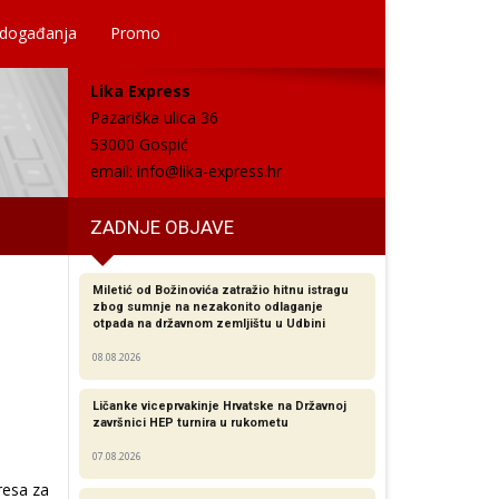
 događanja
Promo
Lika Express
Pazariška ulica 36
53000 Gospić
email:
info@lika-express.hr
ZADNJE OBJAVE
Miletić od Božinovića zatražio hitnu istragu
zbog sumnje na nezakonito odlaganje
otpada na državnom zemljištu u Udbini
08.08.2026
Ličanke viceprvakinje Hrvatske na Državnoj
završnici HEP turnira u rukometu
07.08.2026
resa za