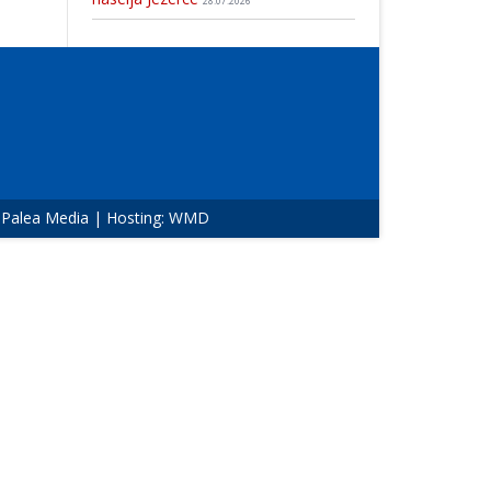
28.07.2026
:
Palea Media
| Hosting:
WMD