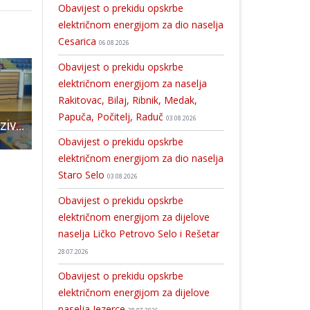
Obavijest o prekidu opskrbe
električnom energijom za dio naselja
Cesarica
06.08.2026
Obavijest o prekidu opskrbe
električnom energijom za naselja
Rakitovac, Bilaj, Ribnik, Medak,
Papuča, Počitelj, Raduč
03.08.2026
Dr.Ivan Stanić poziva:”Cijepimo se što ranije da u jesen ne dopustimo virusu da kola među populacijom”!
Župan Ernest Petry dodijelio Zahvalnice gradonačelnicima i načelnicima za suradnju u mandatu 2021.–2025.
Pismo čitatelja:Politika ili politikanstvo ( kvazipoliti
Obavijest o prekidu opskrbe
električnom energijom za dio naselja
Staro Selo
03.08.2026
Obavijest o prekidu opskrbe
električnom energijom za dijelove
naselja Ličko Petrovo Selo i Rešetar
28.07.2026
Obavijest o prekidu opskrbe
električnom energijom za dijelove
naselja Jezerce