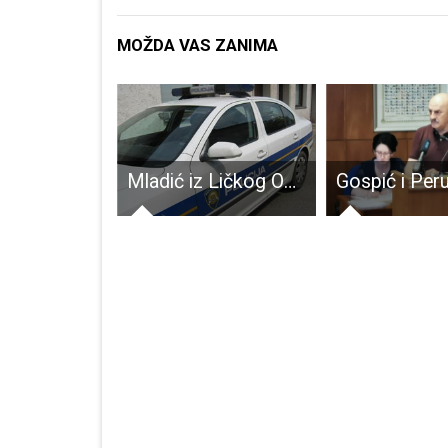
MOŽDA VAS ZANIMA
Projekt Oakersi GimGos nesmetano se provodi i tijekom nastave na daljinu
Mladić iz Ličkog Osika jurio Budačkom 205 na sat, zbog snimke na društvenim mrežama ostao bez vozačke i 10,000 kuna