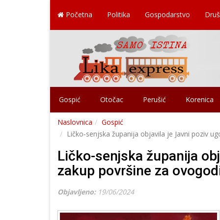
Početna
Politika
Gospodarstvo
Druš
Gospić
Otočac
Perušić
Korenica
Naslovnica
Gospić
Ličko-senjska županija objavila je Javni poziv u
Ličko-senjska županija obj
zakup površine za ovogodi
Objavljeno:
19/06/2024