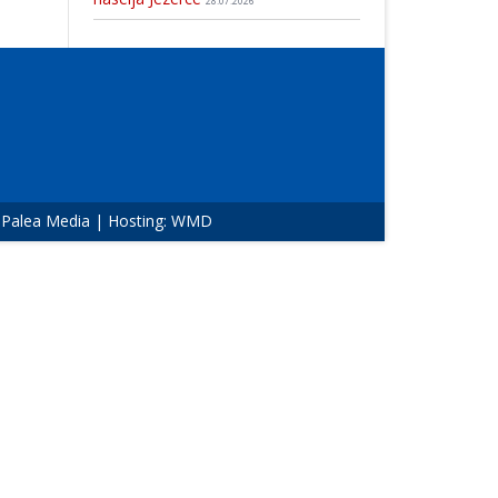
28.07.2026
:
Palea Media
| Hosting:
WMD