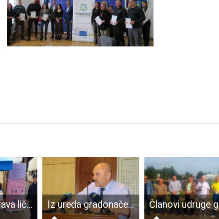
Policijska uprava ličko-senjska obilježila Svjetski dan borbe protiv alkoholizma
Iz ureda gradonačelnika oštro po “internet sekti”!