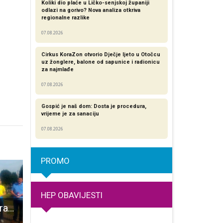
Koliki dio plaće u Ličko-senjskoj županiji
odlazi na gorivo? Nova analiza otkriva
regionalne razlike​
07.08.2026
Cirkus KoraZon otvorio Dječje ljeto u Otočcu
uz žonglere, balone od sapunice i radionicu
za najmlađe
07.08.2026
Gospić je naš dom: Dosta je procedura,
vrijeme je za sanaciju
07.08.2026
PROMO
HEP OBAVIJESTI
Članovi udruge građana Marakana odali počast poginulim braniteljima i civilima u Domovinskom ratu
Gospićanka Nika Maras među 10 najboljih košarkašica na državnom prvenstvu do 11 godina
Kros Jasikovac privukao brojne natjecatelje i gledatelje