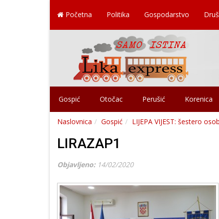
Početna
Politika
Gospodarstvo
Druš
Gospić
Otočac
Perušić
Korenica
Naslovnica
Gospić
LIJEPA VIJEST: šestero os
LIRAZAP1
Objavljeno:
14/02/2020