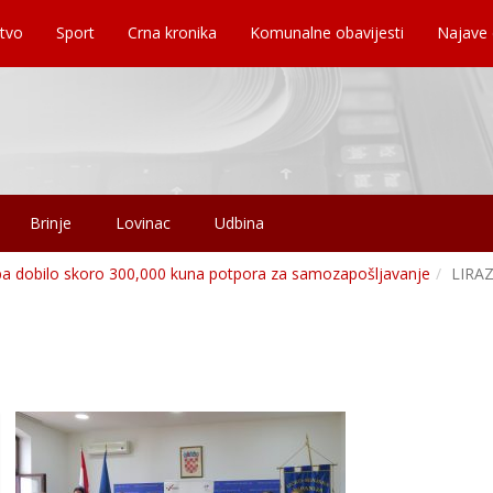
tvo
Sport
Crna kronika
Komunalne obavijesti
Najave
Brinje
Lovinac
Udbina
oba dobilo skoro 300,000 kuna potpora za samozapošljavanje
LIRA