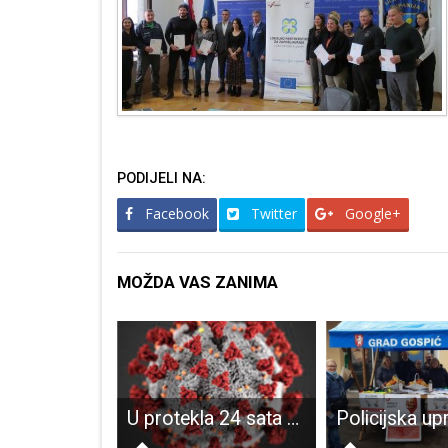
PODIJELI NA:
Facebook
Twitter
Google+
MOŽDA VAS ZANIMA
Prijavite ekipe za malonogometni turnir povodom Dana pobjede i Domovinske zahvalnosti i Dana hrvatskih branitelja “Lički Osik 2024”!!!
U protekla 24 sata u županiji je 16 novooboljelih od COVID-19, najviše u Gospiću, 10