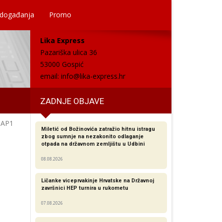
 događanja
Promo
Lika Express
Pazariška ulica 36
53000 Gospić
email:
info@lika-express.hr
ZADNJE OBJAVE
ZAP1
Miletić od Božinovića zatražio hitnu istragu
zbog sumnje na nezakonito odlaganje
otpada na državnom zemljištu u Udbini
08.08.2026
Ličanke viceprvakinje Hrvatske na Državnoj
završnici HEP turnira u rukometu
07.08.2026