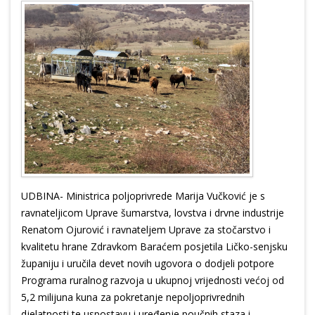
UDBINA- Ministrica poljoprivrede Marija Vučković je s
ravnateljicom Uprave šumarstva, lovstva i drvne industrije
Renatom Ojurović i ravnateljem Uprave za stočarstvo i
kvalitetu hrane Zdravkom Baraćem posjetila Ličko-senjsku
županiju i uručila devet novih ugovora o dodjeli potpore
Programa ruralnog razvoja u ukupnoj vrijednosti većoj od
5,2 milijuna kuna za pokretanje nepoljoprivrednih
djelatnosti te uspostavu i uređenje poučnih staza i