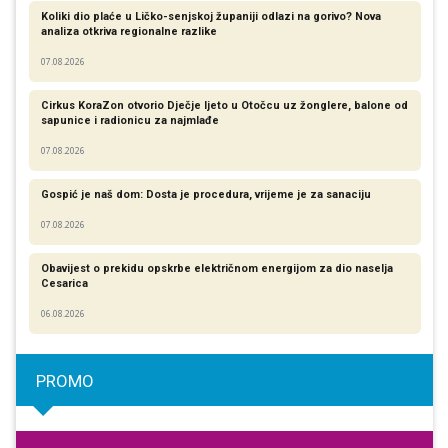
Koliki dio plaće u Ličko-senjskoj županiji odlazi na gorivo? Nova
analiza otkriva regionalne razlike​
07.08.2026
Cirkus KoraZon otvorio Dječje ljeto u Otočcu uz žonglere, balone od
sapunice i radionicu za najmlađe
07.08.2026
Gospić je naš dom: Dosta je procedura, vrijeme je za sanaciju
07.08.2026
Obavijest o prekidu opskrbe električnom energijom za dio naselja
Cesarica
06.08.2026
PROMO