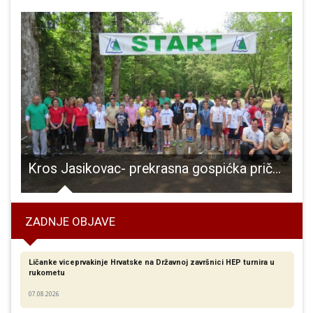
usretu folklornih ansambla i izvornih skupina
Kros Jasikovac- prekrasna gospićka priča, spoj prirode i rekreacije!!!
ZADNJE OBJAVE
Ličanke viceprvakinje Hrvatske na Državnoj završnici HEP turnira u
rukometu
07.08.2026