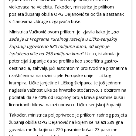
vidikovaca na Velebitu. Također, ministrica je prilikom
posjeta županiji obišla OPG Dejanović te održala sastanak
s članovima Udruge uzgajivača buše.
Ministrica Vučković ovom prilikom je izjavila kako je „
do
sada je iz Programa ruralnog razvoja u Ličko-senjskoj
županiji ugovoreno 880 milijuna kuna, od kojih je
isplaćeno više od 756 milijuna kuna“
. Uz to, istaknula je
potencijal županije da se profilira kao specifična gastro-
destinacija, zahvaljujući autohtonim proizvodima priznatima
i zaštićenima na razini cijele Europske unije – Ličkog
krumpira, Ličke janjetine i Ličkog škripavca te još jednom
naglasila važnost Like za hrvatsko stočarstvo, s obzirom na
podatak da se 40% od ukupnog broja krava pasmine buša i
licenciranih bikova nalazi upravo u Ličko-senjskoj županiji.
Također, ministrica poljoprivrede je prilikom radnog posjeta
županiji obišla OPG Dejanović na kojem se nalazi 289 grla
goveda, među kojima i 220 pasmine buša i 23 pasmine