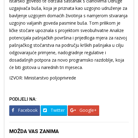
istarsko govedo te održala sastanak s članovima Udruge
uzgajivača buša, koja je priznata kao uzgojno udruženje za
bavljenje uzgojem domaćih životinja s namjerom stvaranja
uzgojno valjanih goveda pasmine buša. Tom prilikom je
ličke stočare upoznala s projektom sveobuhvatne Analize
potencijala pašnjačkih površina i prijedloga mjera za razvoj
pašnjačkog stočarstva na području krških pašnjaka u cilju
odgovarajuće primjene, nadogradnje regulative i
dosadašnjih potpora za novo programsko razdoblje, koja
će biti gotova u narednih tri mjeseca.
IZVOR: Ministarstvo poljoprivrede
PODIJELI NA:
Facebook
Twitter
Google+
MOŽDA VAS ZANIMA