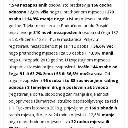
1.548 nezaposlenih
osoba, što predstavlja
166 osoba
odnosno 12,0% više
nego u prethodnom mjesecu i
270
osoba ili 14,9% manje nego
u istom mjesecu prošle
godine. Tijekom mjeseca u Područnom uredu Gospić
prijavljeno je
310 novih nezaposlenih
osoba od čega 182
ili 58,7% žena i 128 ili 41,3% muškaraca. Priljev u
registriranu nezaposlenost je za 112 osoba ili
56,6% veći
nego prethodnog mjeseca i za 50 osoba ili
13,9% manji
nego u listopadu 2018.godine. U izvještajnom mjesecu
ukupno su iz evidencije nezaposlenih
izašle 144 osobe od
čega 91 ili 63,2% žena i 53 ili 36,8% muškaraca
. Od
toga je zaposleno
96 osoba i to 88 zasnivanjem radnog
odnosa i 8 temeljem drugih poslovnih aktivnosti
(registriranje obrta, slobodnog zanimanja ili djelatnosti
poljoprivrede i šumarstva, stručno osposobljavanje za rad i
sl.). Tijekom listopada 2019.g. prijavljeno je
166 slobodnih
radnih mjesta, što je za 24 radna mjesta ili 12,6
% manje
nego u prethodnom mjesecu i za
32 radna mjesta ili