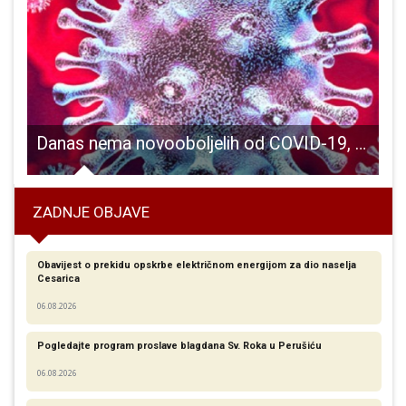
eg folklornog stvaralaštva
Danas nema novooboljelih od COVID-19, sedam osoba izliječeno
U
ZADNJE OBJAVE
Obavijest o prekidu opskrbe električnom energijom za dio naselja
Cesarica
06.08.2026
Pogledajte program proslave blagdana Sv. Roka u Perušiću
06.08.2026