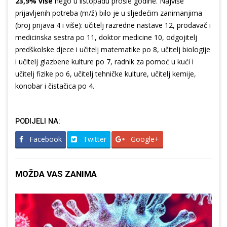
23,9% više
nego u listopadu prošle godine. Najviše
prijavljenih potreba (m/ž) bilo je u sljedećim zanimanjima
(broj prijava 4 i više): učitelj razredne nastave 12, prodavač i
medicinska sestra po 11, doktor medicine 10, odgojitelj
predškolske djece i učitelj matematike po 8, učitelj biologije
i učitelj glazbene kulture po 7, radnik za pomoć u kući i
učitelj fizike po 6, učitelj tehničke kulture, učitelj kemije,
konobar i čistačica po 4.
PODIJELI NA:
Facebook
Twitter
Google+
MOŽDA VAS ZANIMA