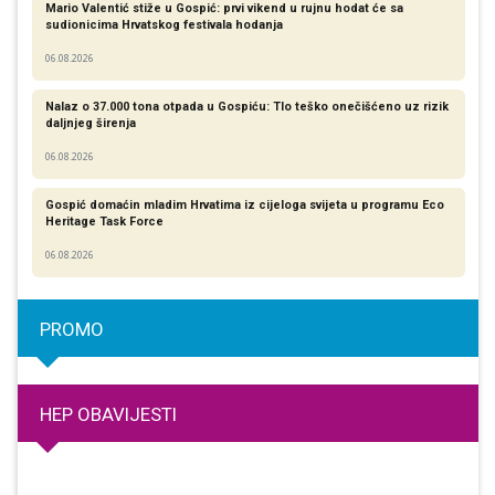
Mario Valentić stiže u Gospić: prvi vikend u rujnu hodat će sa
sudionicima Hrvatskog festivala hodanja
06.08.2026
Nalaz o 37.000 tona otpada u Gospiću: Tlo teško onečišćeno uz rizik
daljnjeg širenja
06.08.2026
Gospić domaćin mladim Hrvatima iz cijeloga svijeta u programu Eco
Heritage Task Force
06.08.2026
PROMO
HEP OBAVIJESTI