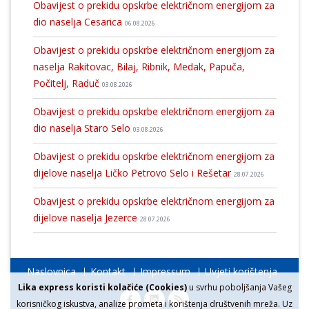
Obavijest o prekidu opskrbe električnom energijom za
dio naselja Cesarica
06.08.2026
Obavijest o prekidu opskrbe električnom energijom za
naselja Rakitovac, Bilaj, Ribnik, Medak, Papuča,
Počitelj, Raduč
03.08.2026
Obavijest o prekidu opskrbe električnom energijom za
dio naselja Staro Selo
03.08.2026
Obavijest o prekidu opskrbe električnom energijom za
dijelove naselja Ličko Petrovo Selo i Rešetar
28.07.2026
Obavijest o prekidu opskrbe električnom energijom za
dijelove naselja Jezerce
28.07.2026
Naslovnica
Kontakt
Impressum
Uvjeti korištenja
Lika express koristi kolačiće (Cookies)
u svrhu poboljšanja Vašeg
korisničkog iskustva, analize prometa i korištenja društvenih mreža. Uz