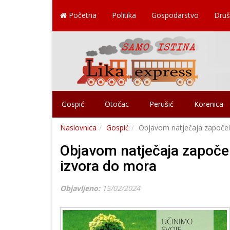
Početna
Politika
Gospodarstvo
Druš
Gospić
Otočac
Perušić
Korenica
Naslovnica
Gospić
Objavom natječaja započel
Objavom natječaja započel
izvora do mora
Objavljeno:
15/02/2024