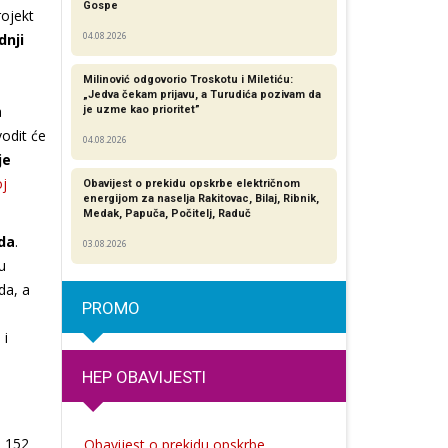
Gospe
rojekt
dnji
04.08.2026
Milinović odgovorio Troskotu i Miletiću:
„Jedva čekam prijavu, a Turudića pozivam da
a
je uzme kao prioritet”
odit će
04.08.2026
je
oj
Obavijest o prekidu opskrbe električnom
energijom za naselja Rakitovac, Bilaj, Ribnik,
Medak, Papuča, Počitelj, Raduč
ada
.
03.08.2026
u
da, a
PROMO
 i
HEP OBAVIJESTI
i 152
Obavijest o prekidu opskrbe