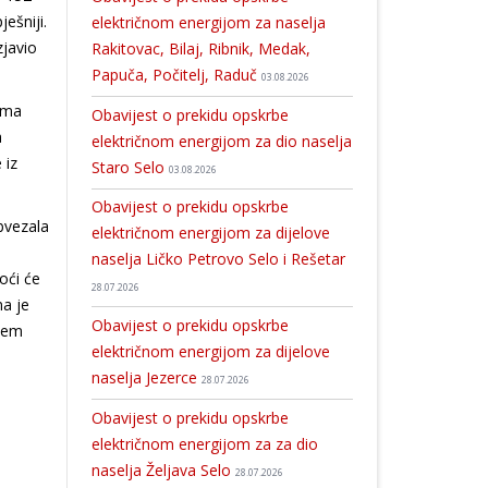
ešniji.
električnom energijom za naselja
zjavio
Rakitovac, Bilaj, Ribnik, Medak,
Papuča, Počitelj, Raduč
03.08.2026
gama
Obavijest o prekidu opskrbe
a
električnom energijom za dio naselja
 iz
Staro Selo
03.08.2026
Obavijest o prekidu opskrbe
bvezala
električnom energijom za dijelove
naselja Ličko Petrovo Selo i Rešetar
oći će
28.07.2026
a je
Obavijest o prekidu opskrbe
ajem
električnom energijom za dijelove
naselja Jezerce
28.07.2026
Obavijest o prekidu opskrbe
električnom energijom za za dio
naselja Željava Selo
28.07.2026