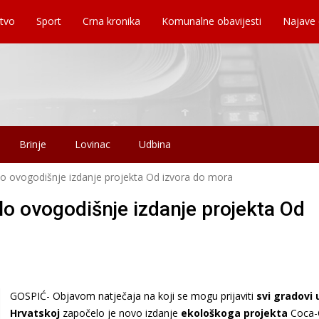
tvo
Sport
Crna kronika
Komunalne obavijesti
Najave
Brinje
Lovinac
Udbina
o ovogodišnje izdanje projekta Od izvora do mora
o ovogodišnje izdanje projekta Od
GOSPIĆ- Objavom natječaja na koji se mogu prijaviti
svi gradovi 
Hrvatskoj
započelo je novo izdanje
ekološkoga projekta
Coca-