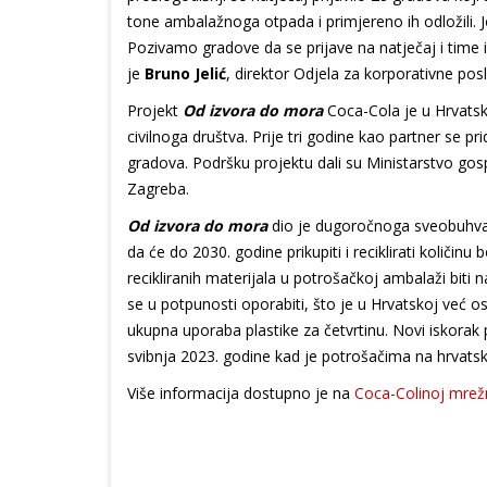
tone ambalažnoga otpada i primjereno ih odložili. Jo
Pozivamo gradove da se prijave na natječaj i time 
je
Bruno Jelić
, direktor Odjela za korporativne pos
Projekt
Od izvora do mora
Coca-Cola je u Hrvatsk
civilnoga društva. Prije tri godine kao partner se pr
gradova. Podršku projektu dali su Ministarstvo gosp
Zagreba.
Od izvora do mora
dio je dugoročnoga sveobuhv
da će do 2030. godine prikupiti i reciklirati količin
recikliranih materijala u potrošačkoj ambalaži bi
se u potpunosti oporabiti, što je u Hrvatskoj ve
ukupna uporaba plastike za četvrtinu. Novi iskorak
svibnja 2023. godine kad je potrošačima na hrvatsk
Više informacija dostupno je na
Coca-Colinoj mrežn