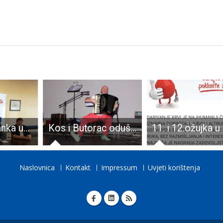
Hrvatska stranka umirovljenika kreće s inicijativom uvođenja obiteljskih mirovina
Kos i Butorac oduševili publiku
Naslovnica
Kontakt
Impressum
Uvjeti korištenja