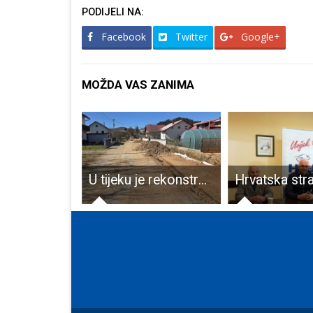
PODIJELI NA:
Facebook
Twitter
Google+
MOŽDA VAS ZANIMA
Dođite na tribinu “Biciklisti- sigurno u prometu”
U tijeku je rekonstrukcija ulice Bana Jelačića u Perušiću