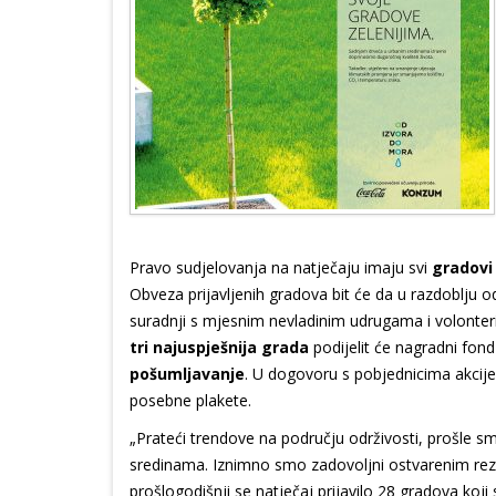
Pravo sudjelovanja na natječaju imaju svi
gradovi
Obveza prijavljenih gradova bit će da u razdoblju od
suradnji s mjesnim nevladinim udrugama i volonteri
tri najuspješnija grada
podijelit će nagradni fon
pošumljavanje
. U dogovoru s pobjednicima akcije 
posebne plakete.
„Prateći trendove na području održivosti, prošle smo
sredinama. Iznimno smo zadovoljni ostvarenim rezu
prošlogodišnji se natječaj prijavilo 28 gradova koji