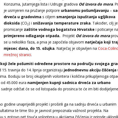
Konzuma, Jutarnjega lista i Udruge gradova
Od izvora do mora
. P
je usmjeren na pružanje potpore
urbanomu pošumljavanju
–
sa
drveća u gradovima
s ciljem
smanjenja ispuštanja ugljikova
dioksida
(CO
) i
snižavanja temperature zraka
. Također, cilj je
2
promicanje
zaštite vodnoga bogatstva Hrvatske
i poticanje n
primjereno odlaganje otpada.
Projekt
Od izvora do mora
prov
se u nekoliko faza, a prva je započela objavom
natječaja koji tra
mjesec dana, do 15. ožujka
. Natječaj je objavljen na
Coca-Colin
mrežnoj stranici
.
 koji žele pošumiti određene prostore na području svojega gr
 15. travnja do 14. lipnja organiziraju
jednodnevnu akciju čišćenja
ma. Boduju se broj okupljenih volontera i količina prikupljenoga otpa
d od 45.000 eura
namijenjen kupnji sadnica drveća za urbano
sadnje održat će se od listopada do prosinca te će im biti dodijeljene
 godine unaprijedili projekt i proširili ga na sadnju drveća u urbanim
ltatima te time što je javnost prepoznala važnost projekta. Na
 su s gotovo pet tisuća volontera u akcijama čišćenja iz prirode uklonil