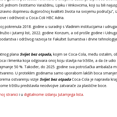
š jednom čestitamo Varaždinu, Lipiku i Vinkovcima, koji su bili najuspj
izravno doprinesu dugoročnoj kvaliteti života na svojemu području”, i
love i održivost u Coca-Coli HBC Adria.
oj pokrenula 2018. godine u suradnji s Vladinim institucijama i udru
idružio i Jutarnji list, 2022. godine Konzum, a od prošle godine i Udrug
odarstva i održivog razvoja te Fakultet šumarstva i drvne tehnologije
atnog plana
Svijet bez otpada
,
kojim se Coca-Cola, među ostalim, o
u boca i limenka koja odgovara onoj koju stavlja na tržište, a da će udio
ti najmanje 50 %. Također, do 2025. godine sva potrošačka ambalaža m
ć ostvareno. U proteklim godinama samo uporabom lakših boca smanjen
 prema ostvarenju vizije
Svijet bez otpada
Coca-Cola je napravila kr
ome tržištu predstavila neodvojive zatvarače za plastične boce.
oj stranici
i u
digitalnome izdanju Jutarnjega lista
.