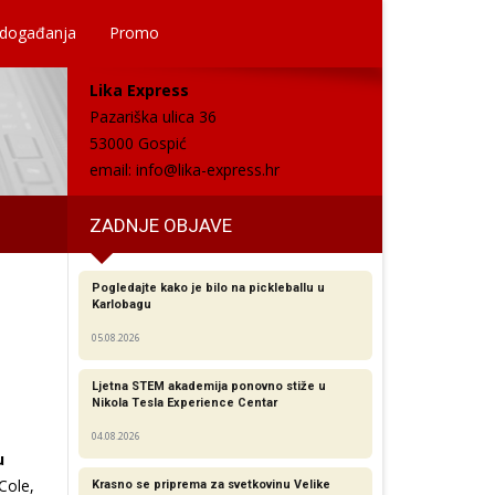
 događanja
Promo
Lika Express
Pazariška ulica 36
53000 Gospić
email:
info@lika-express.hr
ZADNJE OBJAVE
Pogledajte kako je bilo na pickleballu u
Karlobagu
05.08.2026
Ljetna STEM akademija ponovno stiže u
Nikola Tesla Experience Centar
04.08.2026
u
Cole,
Krasno se priprema za svetkovinu Velike