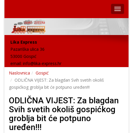
Lika Express
Pazariška ulica 36
53000 Gospić
email:
info@lika-express.hr
Naslovnica
Gospić
ODLIČNA VIJEST: Za blagdan Svih svetih okoliš
gospićkog groblja bit će potpuno uređen!!!
ODLIČNA VIJEST: Za blagdan
Svih svetih okoliš gospićkog
groblja bit će potpuno
uređen!!!