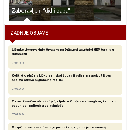
veličanstven prijem organizirali im u gospićkoj Osnovnoj školi
Zaboravljeni “did i baba”
ZADNJE OBJAVE
Ličanke viceprvakinje Hrvatske na Državnoj završnici HEP turnira u
rukometu
07.08.2026
Koliki dio plaće u Ličko-senjskoj županiji odlazi na gorivo? Nova
analiza otkriva regionalne razlike​
07.08.2026
Cirkus KoraZon otvorio Dječje ljeto u Otočcu uz žonglere, balone od
sapunice i radionicu za najmlađe
07.08.2026
Gospić je naš dom: Dosta je procedura, vrijeme je za sanaciju