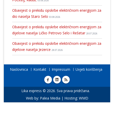
03.08.2026
Obavijest o prekidu opskrbe električnom energijom za
dio naselja Staro Selo
03.08.2026
Obavijest o prekidu opskrbe električnom energijom za
dijelove naselja Ličko Petrovo Selo i Rešetar
28.07.2026
Obavijest o prekidu opskrbe električnom energijom za
dijelove naselja Jezerce
28.07.2026
Naslovnica
Kontakt
Impressum
Uvjeti korištenja
Lika express © 2026. Sva prava pridržana.
Web by:
Palea Media
| Hosting:
WMD