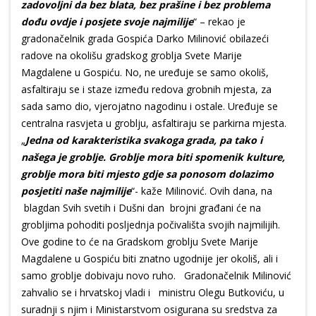
zadovoljni da bez blata, bez prašine i bez problema
dođu ovdje i posjete svoje najmilije
“ – rekao je
gradonačelnik grada Gospića Darko Milinović obilazeći
radove na okolišu gradskog groblja Svete Marije
Magdalene u Gospiću. No, ne uređuje se samo okoliš,
asfaltiraju se i staze između redova grobnih mjesta, za
sada samo dio, vjerojatno nagodinu i ostale. Uređuje se
centralna rasvjeta u groblju, asfaltiraju se parkirna mjesta.
„
Jedna od karakteristika svakoga grada, pa tako i
našega je groblje. Groblje mora biti spomenik kulture,
groblje mora biti mjesto gdje sa ponosom dolazimo
posjetiti naše najmilije
“- kaže Milinović. Ovih dana, na
blagdan Svih svetih i Dušni dan brojni građani će na
grobljima pohoditi posljednja počivališta svojih najmilijih.
Ove godine to će na Gradskom groblju Svete Marije
Magdalene u Gospiću biti znatno ugodnije jer okoliš, ali i
samo groblje dobivaju novo ruho. Gradonačelnik Milinović
zahvalio se i hrvatskoj vladi i ministru Olegu Butkoviću, u
suradnji s njim i Ministarstvom osigurana su sredstva za