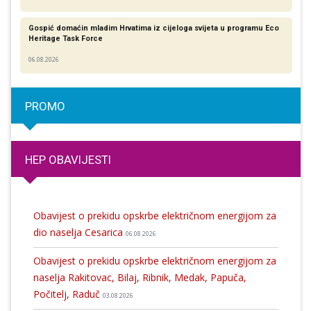
Gospić domaćin mladim Hrvatima iz cijeloga svijeta u programu Eco
Heritage Task Force
06.08.2026
PROMO
HEP OBAVIJESTI
Obavijest o prekidu opskrbe električnom energijom za
dio naselja Cesarica
06.08.2026
Obavijest o prekidu opskrbe električnom energijom za
naselja Rakitovac, Bilaj, Ribnik, Medak, Papuča,
Počitelj, Raduč
03.08.2026