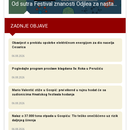
 vrtiću
Od sutra Festival znanosti Odjlea za nastavničke studije Gospić
ZADNJE OBJAVE
Obavijest o prekidu opskrbe električnom energijom za dio naselja
Cesarica
06.08.2026
Pogledajte program proslave blagdana Sv. Roka u Perušiću
06.08.2026
Mario Valentić stiže u Gospić: prvi vikend u rujnu hodat će sa
sudionicima Hrvatskog festivala hodanja
06.08.2026
Nalaz o 37.000 tona otpada u Gospiću: Tlo teško onečišćeno uz rizik
daljnjeg širenja
06.08.2026