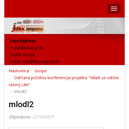
Lika Express
Pazariška ulica 36
53000 Gospić
email:
info@lika-express.hr
Naslovnica
Gospić
Održana početna konferencija projekta "Mladi za održivi
razvoj Like"
mlodl2
mlodl2
Objavljeno:
22/10/2019