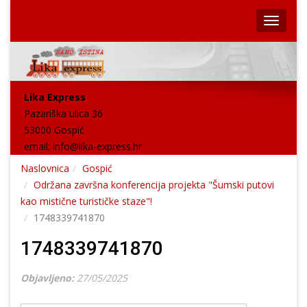
Lika Express
Pazariška ulica 36
53000 Gospić
email:
info@lika-express.hr
Naslovnica
Gospić
Održana završna konferencija projekta "Šumski putovi
kao mistične turističke staze"!
1748339741870
1748339741870
Objavljeno:
27/05/2025