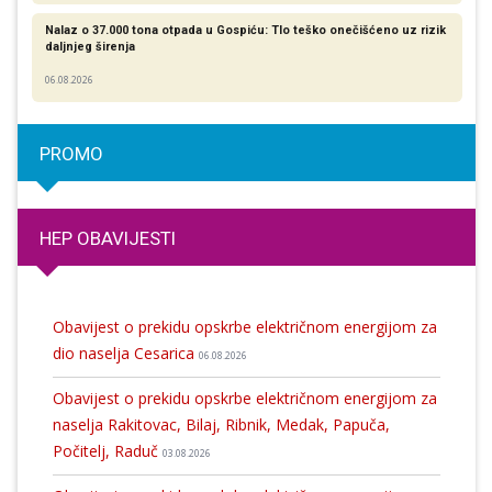
Nalaz o 37.000 tona otpada u Gospiću: Tlo teško onečišćeno uz rizik
daljnjeg širenja
06.08.2026
PROMO
HEP OBAVIJESTI
Obavijest o prekidu opskrbe električnom energijom za
dio naselja Cesarica
06.08.2026
Obavijest o prekidu opskrbe električnom energijom za
naselja Rakitovac, Bilaj, Ribnik, Medak, Papuča,
Počitelj, Raduč
03.08.2026