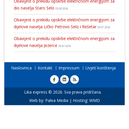
Obavijest o prekidu opskrbe električnom energijom za
dio naselja Staro Selo
03.08.2026
Obavijest o prekidu opskrbe električnom energijom za
dijelove naselja Ličko Petrovo Selo i Rešetar
28.07.2026
Obavijest o prekidu opskrbe električnom energijom za
dijelove naselja Jezerce
28.07.2026
Naslovnica
Kontakt
Impressum
Uvjeti korištenja
Lika express © 2026. Sva prava pridržana.
Web by:
Palea Media
| Hosting:
WMD