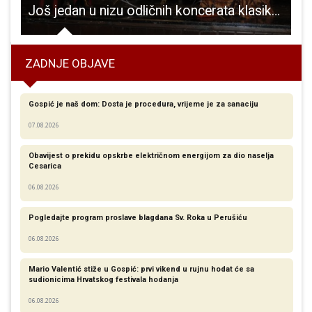
ige” u Samostalnoj narodnoj knjižnici Gospić
Još jedan u nizu odličnih koncerata klasike u Gospiću. Ovoga puta uz klavirski trio Bersa
ZADNJE OBJAVE
Gospić je naš dom: Dosta je procedura, vrijeme je za sanaciju
07.08.2026
Obavijest o prekidu opskrbe električnom energijom za dio naselja
Cesarica
06.08.2026
Pogledajte program proslave blagdana Sv. Roka u Perušiću
06.08.2026
Mario Valentić stiže u Gospić: prvi vikend u rujnu hodat će sa
sudionicima Hrvatskog festivala hodanja
06.08.2026