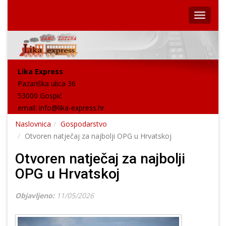
Lika Express
Pazariška ulica 36
53000 Gospić
email:
info@lika-express.hr
Naslovnica
Gospodarstvo
Otvoren natječaj za najbolji OPG u Hrvatskoj
Otvoren natječaj za najbolji
OPG u Hrvatskoj
Objavljeno:
11/05/2026