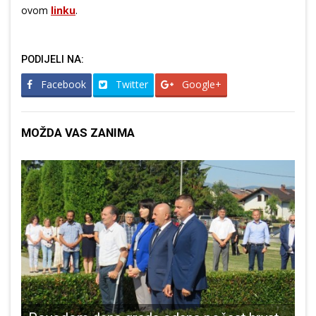
ovom
linku
.
PODIJELI NA:
Facebook
Twitter
Google+
MOŽDA VAS ZANIMA