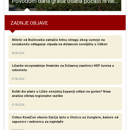
 besplatne preglede u Gospić
Povodom dana grada odana počast hrvatskim braniteljima koji su za grad i Domovinu dali najvažnije,svoje živote
ZADNJE OBJAVE
Miletić od Božinovića zatražio hitnu istragu zbog sumnje na
nezakonito odlaganje otpada na državnom zemljištu u Udbini
08.08.2026
Ličanke viceprvakinje Hrvatske na Državnoj završnici HEP turnira u
rukometu
07.08.2026
Koliki dio plaće u Ličko-senjskoj županiji odlazi na gorivo? Nova
analiza otkriva regionalne razlike​
07.08.2026
Cirkus KoraZon otvorio Dječje ljeto u Otočcu uz žonglere, balone od
sapunice i radionicu za najmlađe