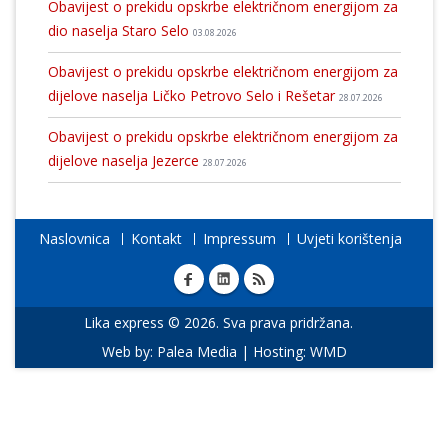
Obavijest o prekidu opskrbe električnom energijom za
dio naselja Staro Selo
03.08.2026
Obavijest o prekidu opskrbe električnom energijom za
dijelove naselja Ličko Petrovo Selo i Rešetar
28.07.2026
Obavijest o prekidu opskrbe električnom energijom za
dijelove naselja Jezerce
28.07.2026
Naslovnica
Kontakt
Impressum
Uvjeti korištenja
Lika express © 2026. Sva prava pridržana.
Web by:
Palea Media
| Hosting:
WMD