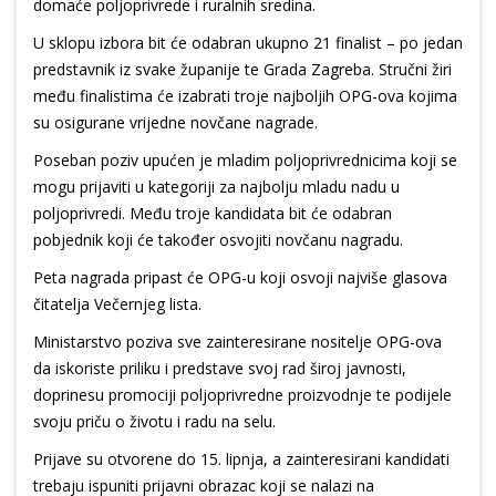
domaće poljoprivrede i ruralnih sredina.
U sklopu izbora bit će odabran ukupno 21 finalist – po jedan
predstavnik iz svake županije te Grada Zagreba. Stručni žiri
među finalistima će izabrati troje najboljih OPG-ova kojima
su osigurane vrijedne novčane nagrade.
Poseban poziv upućen je mladim poljoprivrednicima koji se
mogu prijaviti u kategoriji za najbolju mladu nadu u
poljoprivredi. Među troje kandidata bit će odabran
pobjednik koji će također osvojiti novčanu nagradu.
Peta nagrada pripast će OPG-u koji osvoji najviše glasova
čitatelja Večernjeg lista.
Ministarstvo poziva sve zainteresirane nositelje OPG-ova
da iskoriste priliku i predstave svoj rad široj javnosti,
doprinesu promociji poljoprivredne proizvodnje te podijele
svoju priču o životu i radu na selu.
Prijave su otvorene do 15. lipnja, a zainteresirani kandidati
trebaju ispuniti prijavni obrazac koji se nalazi na