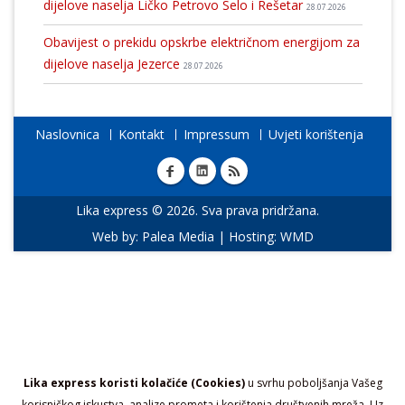
dijelove naselja Ličko Petrovo Selo i Rešetar
28.07.2026
Obavijest o prekidu opskrbe električnom energijom za
dijelove naselja Jezerce
28.07.2026
Naslovnica
Kontakt
Impressum
Uvjeti korištenja
Lika express © 2026. Sva prava pridržana.
Web by:
Palea Media
| Hosting:
WMD
Lika express koristi kolačiće (Cookies)
u svrhu poboljšanja Vašeg
korisničkog iskustva, analize prometa i korištenja društvenih mreža. Uz