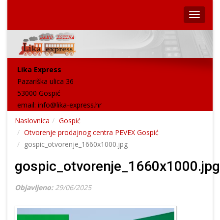
Lika Express
Pazariška ulica 36
53000 Gospić
email:
info@lika-express.hr
Naslovnica
Gospić
Otvorenje prodajnog centra PEVEX Gospić
gospic_otvorenje_1660x1000.jpg
gospic_otvorenje_1660x1000.jpg
Objavljeno:
29/06/2025