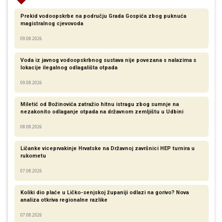
Prekid vodoopskrbe na području Grada Gospića zbog puknuća
magistralnog cjevovoda
09.08.2026
Voda iz javnog vodoopskrbnog sustava nije povezana s nalazima s
lokacije ilegalnog odlagališta otpada
09.08.2026
Miletić od Božinovića zatražio hitnu istragu zbog sumnje na
nezakonito odlaganje otpada na državnom zemljištu u Udbini
08.08.2026
Ličanke viceprvakinje Hrvatske na Državnoj završnici HEP turnira u
rukometu
07.08.2026
Koliki dio plaće u Ličko-senjskoj županiji odlazi na gorivo? Nova
analiza otkriva regionalne razlike​
07.08.2026