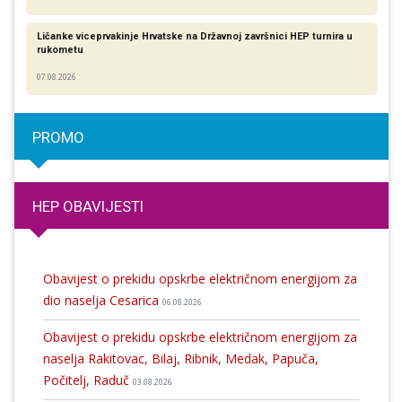
Ličanke viceprvakinje Hrvatske na Državnoj završnici HEP turnira u
rukometu
07.08.2026
PROMO
HEP OBAVIJESTI
Obavijest o prekidu opskrbe električnom energijom za
dio naselja Cesarica
06.08.2026
Obavijest o prekidu opskrbe električnom energijom za
naselja Rakitovac, Bilaj, Ribnik, Medak, Papuča,
Počitelj, Raduč
03.08.2026