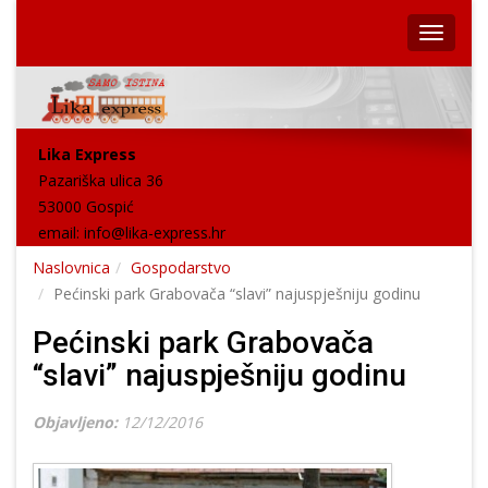
Lika Express
Pazariška ulica 36
53000 Gospić
email:
info@lika-express.hr
Naslovnica
Gospodarstvo
Pećinski park Grabovača “slavi” najuspješniju godinu
Pećinski park Grabovača
“slavi” najuspješniju godinu
Objavljeno:
12/12/2016