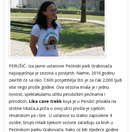
PERUŠIĆ- Iza Javne ustanove Pećinski park Grabovača
najuspješnija je sezona u povijesti. Naime, 2016.godinu
završiti će sa oko 7,600 posjetitelja što je za čak 2,000 ljudi
više nego prošle godine. Ova sezona imala je i jednu
novost, spektakularnu utrku perušićkim pećinama i
prirodom,
Lika cave trekk
koja je u Perušić privukla na
stotine trkača,a priča o ovoj utrci prošla je cijelom
Hrvatskom pa i šire. U ustanovi su stalno zapsolene 4
osobe, brojni mladi tijekom sezone zarađuju za kruh u
Pećinskom parku Grabovača. Kako će biti sljedeće godine