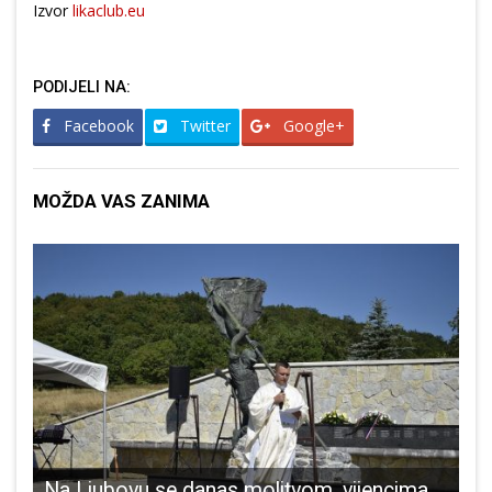
Izvor
likaclub.eu
PODIJELI NA:
Facebook
Twitter
Google+
MOŽDA VAS ZANIMA
Na Ljubovu se danas molitvom, vijencima i svijećama odala počast Domovini i braniteljima