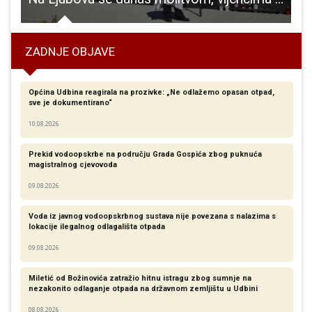
ZADNJE OBJAVE
Općina Udbina reagirala na prozivke: „Ne odlažemo opasan otpad,
sve je dokumentirano“
10.08.2026
Prekid vodoopskrbe na području Grada Gospića zbog puknuća
magistralnog cjevovoda
09.08.2026
Voda iz javnog vodoopskrbnog sustava nije povezana s nalazima s
lokacije ilegalnog odlagališta otpada
09.08.2026
Miletić od Božinovića zatražio hitnu istragu zbog sumnje na
nezakonito odlaganje otpada na državnom zemljištu u Udbini
08.08.2026