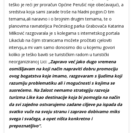
teško je reći jer proračun Općine Perušić nije obećavajući, a
sredstva koja sami zarade troše na hladni pogon.O tim
temama,ali naravno i o brojnim drugim temama, te o
planovima ravnateljica Pećinskog parka Grabovača Katarina
Milković razgovarala je s kolegama s internetskog portala
Likaclub na čijim stranicama možete pročitati cjeloviti
intervju,a mi vam samo donosimo dio u kojemu govori
koliko je teško baviti se turističkim radom u turistički
neorganiziranoj Lici: „
Zapravo već jako dugo vremena
osmišljavam na koji način napraviti dobru promociju
ovog bogatstva koje imamo, razgovaram s ljudima koji
razumiju problematiku ali i mogućnosti s kojima se
susrećemo. Na žalost nemamo strategiju razvoja
turizma Like kao destinacije koja bi pomogla na način
da svi zajedno ostvarujemo zadane ciljeve pa ispada da
svatko vuče na svoju stranu i zapravo dobivamo miks
svega i svačega, a opet ništa konkretno i
prepoznatljivo“.