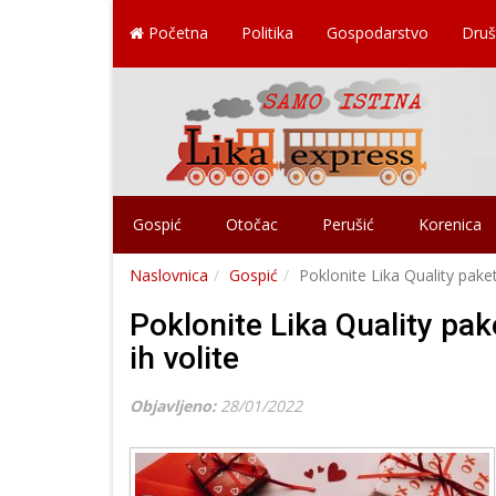
Početna
Politika
Gospodarstvo
Druš
Gospić
Otočac
Perušić
Korenica
Naslovnica
Gospić
Poklonite Lika Quality paket
Poklonite Lika Quality pak
ih volite
Objavljeno:
28/01/2022