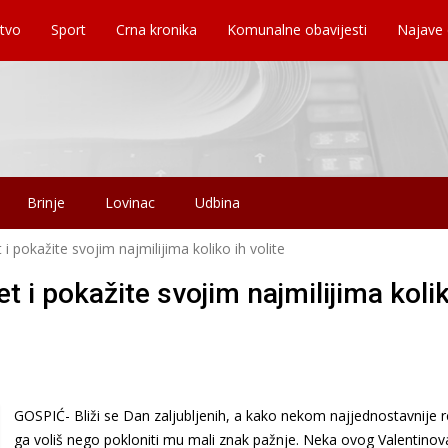
tvo
Sport
Crna kronika
Komunalne obavijesti
Najave
Brinje
Lovinac
Udbina
 i pokažite svojim najmilijima koliko ih volite
et i pokažite svojim najmilijima koli
GOSPIĆ- Bliži se Dan zaljubljenih, a kako nekom najjednostavnije r
ga voliš nego pokloniti mu mali znak pažnje. Neka ovog Valentinov