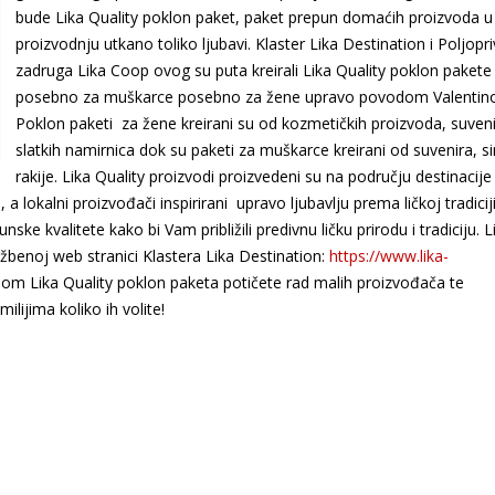
bude Lika Quality poklon paket, paket prepun domaćih proizvoda u 
proizvodnju utkano toliko ljubavi. Klaster Lika Destination i Poljopr
zadruga Lika Coop ovog su puta kreirali Lika Quality poklon pakete
posebno za muškarce posebno za žene upravo povodom Valentin
Poklon paketi za žene kreirani su od kozmetičkih proizvoda, suveni
slatkih namirnica dok su paketi za muškarce kreirani od suvenira, sir
rakije. Lika Quality proizvodi proizvedeni su na području destinacije 
 a lokalni proizvođači inspirirani upravo ljubavlju prema ličkoj tradicij
e kvalitete kako bi Vam približili predivnu ličku prirodu i tradiciju. L
žbenoj web stranici Klastera Lika Destination:
https://www.lika-
jom Lika Quality poklon paketa potičete rad malih proizvođača te
lijima koliko ih volite!