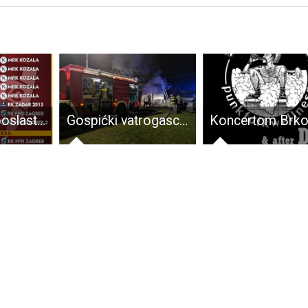
Rukometna poslastica večeras u Gospiću, susret seniora Gospića i ekipe PPD Zagreb 2
Gospićki vatrogasci intervenirali na požaru gospodarske zgrade u Mušaluku