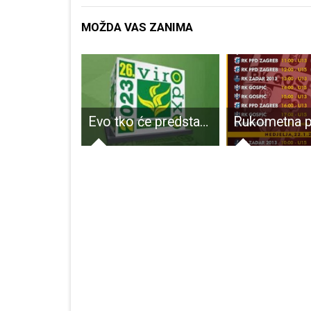
MOŽDA VAS ZANIMA
Dođite posljednjeg vikenda u rujnu u Rakovicu na festival “Medin brlog”!!!
Evo tko će predstavljati Ličko-senjsku županiju na sajmu VIROEXPO u Virovitici