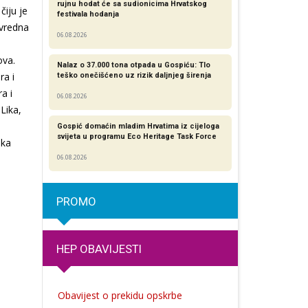
rujnu hodat će sa sudionicima Hrvatskog
čiju je
festivala hodanja
ivredna
06.08.2026
ova.
Nalaz o 37.000 tona otpada u Gospiću: Tlo
ra i
teško onečišćeno uz rizik daljnjeg širenja
a i
06.08.2026
Lika,
i
Gospić domaćin mladim Hrvatima iz cijeloga
svijeta u programu Eco Heritage Task Force
ika
06.08.2026
PROMO
HEP OBAVIJESTI
Obavijest o prekidu opskrbe