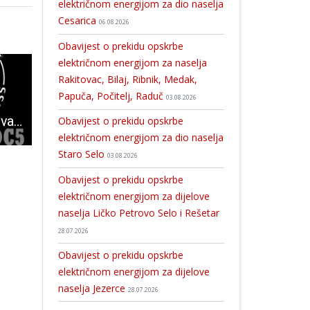
električnom energijom za dio naselja
Cesarica
06.08.2026
Obavijest o prekidu opskrbe
električnom energijom za naselja
Rakitovac, Bilaj, Ribnik, Medak,
Papuča, Počitelj, Raduč
03.08.2026
Koncertom Brkova i gospićke grupe DC5 u petak 5.srpnja starta ovogodišnji GROCKS
Danas 15 novooboljelih od COVID-19, dvije osobe preminule
Sveti Nikola, bar na jedan dan, vratio život u Kaluđer
Obavijest o prekidu opskrbe
električnom energijom za dio naselja
Staro Selo
03.08.2026
Obavijest o prekidu opskrbe
električnom energijom za dijelove
naselja Ličko Petrovo Selo i Rešetar
28.07.2026
Obavijest o prekidu opskrbe
električnom energijom za dijelove
naselja Jezerce
28.07.2026