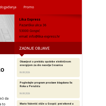
 događanja
Promo
Lika Express
Pazariška ulica 36
53000 Gospić
email:
info@lika-express.hr
ZADNJE OBJAVE
Obavijest o prekidu opskrbe električnom
energijom za dio naselja Cesarica
ko
06.08.2026
Pogledajte program proslave blagdana Sv.
Roka u Perušiću
06.08.2026
eći da
a to
Mario Valentić stiže u Gospić: prvi vikend u