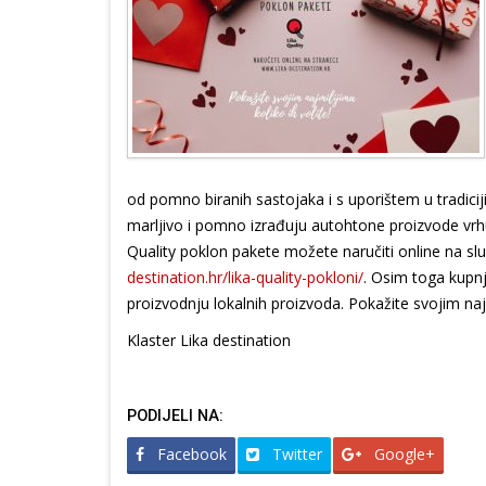
od pomno biranih sastojaka i s uporištem u tradiciji,
marljivo i pomno izrađuju autohtone proizvode vrhunsk
Quality poklon pakete možete naručiti online na slu
destination.hr/lika-quality-pokloni/
. Osim toga kupn
proizvodnju lokalnih proizvoda. Pokažite svojim najmi
Klaster Lika destination
PODIJELI NA:
Facebook
Twitter
Google+