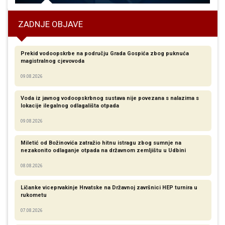
ZADNJE OBJAVE
Prekid vodoopskrbe na području Grada Gospića zbog puknuća
magistralnog cjevovoda
09.08.2026
Voda iz javnog vodoopskrbnog sustava nije povezana s nalazima s
lokacije ilegalnog odlagališta otpada
09.08.2026
Miletić od Božinovića zatražio hitnu istragu zbog sumnje na
nezakonito odlaganje otpada na državnom zemljištu u Udbini
08.08.2026
Ličanke viceprvakinje Hrvatske na Državnoj završnici HEP turnira u
rukometu
07.08.2026