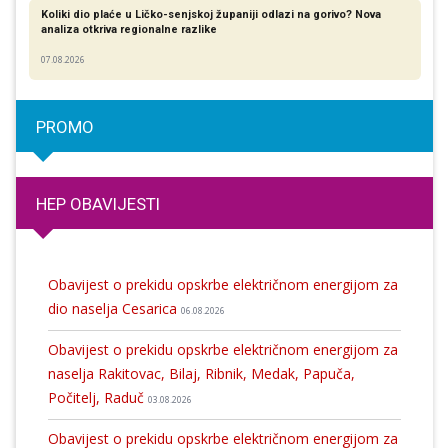
Koliki dio plaće u Ličko-senjskoj županiji odlazi na gorivo? Nova
analiza otkriva regionalne razlike​
07.08.2026
PROMO
HEP OBAVIJESTI
Obavijest o prekidu opskrbe električnom energijom za
dio naselja Cesarica
06.08.2026
Obavijest o prekidu opskrbe električnom energijom za
naselja Rakitovac, Bilaj, Ribnik, Medak, Papuča,
Počitelj, Raduč
03.08.2026
Obavijest o prekidu opskrbe električnom energijom za