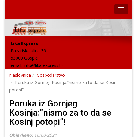
Lika Express
Pazariška ulica 36
53000 Gospić
email:
info@lika-express.hr
Naslovnica
Gospodarstvo
Poruka iz Gornjeg Kosinja:”nismo za to da se Kosinj
potopi”!
Poruka iz Gornjeg
Kosinja:”nismo za to da se
Kosinj potopi”!
Objavljeno:
10/08/2021