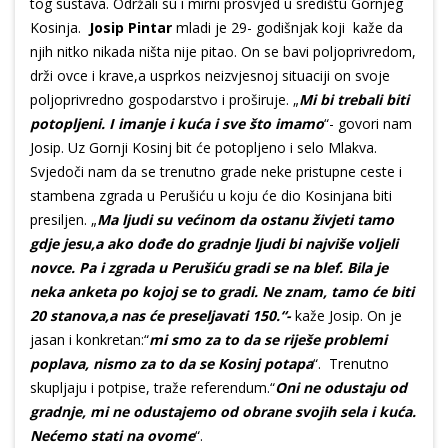
tog sustava. Održali su i mirni prosvjed u središtu Gornjeg
Kosinja.
Josip Pintar
mladi je 29- godišnjak koji kaže da
njih nitko nikada ništa nije pitao. On se bavi poljoprivredom,
drži ovce i krave,a usprkos neizvjesnoj situaciji on svoje
poljoprivredno gospodarstvo i proširuje. „
Mi bi trebali biti
potopljeni. I imanje i kuća i sve što imamo
“- govori nam
Josip. Uz Gornji Kosinj bit će potopljeno i selo Mlakva.
Svjedoči nam da se trenutno grade neke pristupne ceste i
stambena zgrada u Perušiću u koju će dio Kosinjana biti
presiljen. „
Ma ljudi su većinom da ostanu živjeti tamo
gdje jesu,a ako dođe do gradnje ljudi bi najviše voljeli
novce. Pa i zgrada u Perušiću gradi se na blef. Bila je
neka anketa po kojoj se to gradi. Ne znam, tamo će biti
20 stanova,a nas će preseljavati 150.“-
kaže Josip. On je
jasan i konkretan:“
mi smo za to da se riješe problemi
poplava, nismo za to da se Kosinj potapa
“. Trenutno
skupljaju i potpise, traže referendum.“
Oni ne odustaju od
gradnje, mi ne odustajemo od obrane svojih sela i kuća.
Nećemo stati na ovome
“.