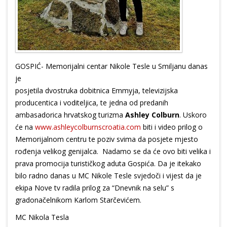
GOSPIĆ- Memorijalni centar Nikole Tesle u Smiljanu danas
je
posjetila dvostruka dobitnica Emmyja, televizijska
producentica i voditeljica, te jedna od predanih
ambasadorica hrvatskog turizma
Ashley Colburn
. Uskoro
će na
www.ashleycolburnscroatia.com
biti i video prilog o
Memorijalnom centru te poziv svima da posjete mjesto
rođenja velikog genijalca. Nadamo se da će ovo biti velika i
prava promocija turističkog aduta Gospića. Da je itekako
bilo radno danas u MC Nikole Tesle svjedoči i vijest da je
ekipa Nove tv radila prilog za “Dnevnik na selu” s
gradonačelnikom Karlom Starčevićem.
MC Nikola Tesla