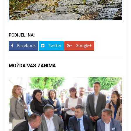
PODIJELI NA:
Facebook
Twitter
Google+
MOŽDA VAS ZANIMA