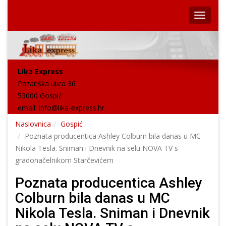
Lika Express
Pazariška ulica 36
53000 Gospić
email:
info@lika-express.hr
Naslovnica
Gospić
Poznata producentica Ashley Colburn bila danas u MC
Nikola Tesla. Sniman i Dnevnik na selu NOVA TV s
gradonačelnikom Starčevićem
Poznata producentica Ashley
Colburn bila danas u MC
Nikola Tesla. Sniman i Dnevnik