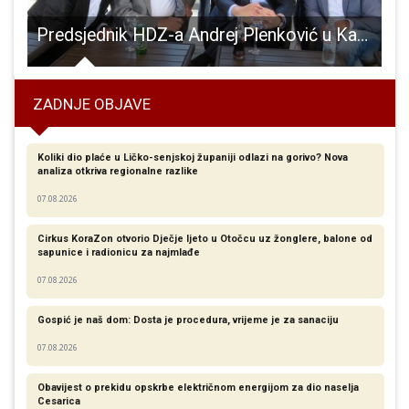
eće potraga za najljepšom Hrvaticom
Predsjednik HDZ-a Andrej Plenković u Karlovcu rekao da je HDZ ozbiljna stranka, a Milinovićevo ponašanje pred središnjicom nije niti normalno, niti dobro, niti korisno
ZADNJE OBJAVE
Koliki dio plaće u Ličko-senjskoj županiji odlazi na gorivo? Nova
analiza otkriva regionalne razlike​
07.08.2026
Cirkus KoraZon otvorio Dječje ljeto u Otočcu uz žonglere, balone od
sapunice i radionicu za najmlađe
07.08.2026
Gospić je naš dom: Dosta je procedura, vrijeme je za sanaciju
07.08.2026
Obavijest o prekidu opskrbe električnom energijom za dio naselja
Cesarica