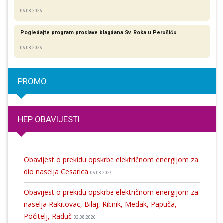
06.08.2026
Pogledajte program proslave blagdana Sv. Roka u Perušiću
06.08.2026
PROMO
HEP OBAVIJESTI
Obavijest o prekidu opskrbe električnom energijom za
dio naselja Cesarica
06.08.2026
Obavijest o prekidu opskrbe električnom energijom za
naselja Rakitovac, Bilaj, Ribnik, Medak, Papuča,
Počitelj, Raduč
03.08.2026