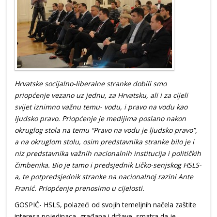
Hrvatske socijalno-liberalne stranke dobili smo
priopćenje vezano uz jednu, za Hrvatsku, ali i za cijeli
svijet iznimno važnu temu- vodu, i pravo na vodu kao
ljudsko pravo. Priopćenje je medijima poslano nakon
okruglog stola na temu “Pravo na vodu je ljudsko pravo”,
a na okruglom stolu, osim predstavnika stranke bilo je i
niz predstavnika važnih nacionalnih institucija i političkih
čimbenika. Bio je tamo i predsjednik Ličko-senjskog HSLS-
a, te potpredsjednik stranke na nacionalnoj razini Ante
Franić. Priopćenje prenosimo u cijelosti.
GOSPIĆ-
HSLS, polazeći od svojih temeljnih načela zaštite
interesa pojedinaca, građana i države, smatra da je