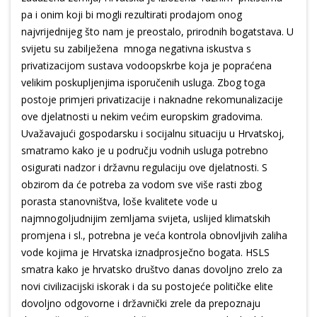
pa i onim koji bi mogli rezultirati prodajom onog
najvrijednijeg što nam je preostalo, prirodnih bogatstava. U
svijetu su zabilježena mnoga negativna iskustva s
privatizacijom sustava vodoopskrbe koja je popraćena
velikim poskupljenjima isporučenih usluga. Zbog toga
postoje primjeri privatizacije i naknadne rekomunalizacije
ove djelatnosti u nekim većim europskim gradovima.
Uvažavajući gospodarsku i socijalnu situaciju u Hrvatskoj,
smatramo kako je u području vodnih usluga potrebno
osigurati nadzor i državnu regulaciju ove djelatnosti. S
obzirom da će potreba za vodom sve više rasti zbog
porasta stanovništva, loše kvalitete vode u
najmnogoljudnijim zemljama svijeta, uslijed klimatskih
promjena i sl., potrebna je veća kontrola obnovljivih zaliha
vode kojima je Hrvatska iznadprosječno bogata. HSLS
smatra kako je hrvatsko društvo danas dovoljno zrelo za
novi civilizacijski iskorak i da su postojeće političke elite
dovoljno odgovorne i državnički zrele da prepoznaju