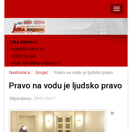
Lika Express
Pazariška ulica 36
53000 Gospić
email:
info@lika-express.hr
Naslovnica
Gospić
Pravo na vodu je ljudsko pravo
Pravo na vodu je ljudsko pravo
Objavljeno:
28/01/2017
Iz