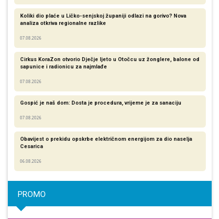
Koliki dio plaće u Ličko-senjskoj županiji odlazi na gorivo? Nova
analiza otkriva regionalne razlike​
07.08.2026
Cirkus KoraZon otvorio Dječje ljeto u Otočcu uz žonglere, balone od
sapunice i radionicu za najmlađe
07.08.2026
Gospić je naš dom: Dosta je procedura, vrijeme je za sanaciju
07.08.2026
Obavijest o prekidu opskrbe električnom energijom za dio naselja
Cesarica
06.08.2026
PROMO