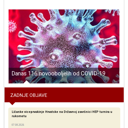
ama National Geographic Travelera u Poljskoj i Velikoj Britaniji
Danas 116 novooboljelih od COVID-19
ZADNJE OBJAVE
Ličanke viceprvakinje Hrvatske na Državnoj završnici HEP turnira u
rukometu
07.08.2026