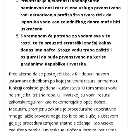
Privatizacija djelatnosti vodoopskrbe
neminovno nosi rast cijena usluga prvenstveno
radi ostvarivanja profita što stvara rizik da
isporuka vode kao zajedničkog dobra može biti
uskraćena.
S vremenom će potreba za vodom sve više
rasti, te će preuzeti strateški značaj kakav
danas ima nafta. Stoga vodu treba zaštiti i
osigurati da bude prvenstveno na korist
građanima Republike Hrvatske.
Predlažemo da se postojeći Ustav RH dopuni novom
ustavnom odredbom po kojoj su vodni resursi primarno u
funkciji opskrbe građana i kućanstava. U tom smislu voda
ne smije biti tržišna roba. U Hrvatskoj su vodni resursi
zakonski regulirani kao nekomercijalno opće dobro.
Međutim, promjenu zakona je proceduralno i operativno
mnogo lakše provesti nego što bi to bio slučaj s Ustavom
gdje je procedura izmjena znatno složenija. Kao visoko
zadužena zemlja, Hrvatska je izložena raznim pritiscima