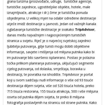
grana turizma (proizvođače, udruge, turističke agencije,
turističke zajednice, ugostiteljske objekte, hotele, male
iznajmljivače, atrakcije i dr.) čime je turistička ponuda
objedinjena. U velikoj mjeri na odabir određene destinacije
utječe imidž destinacije u javnosti. Jedan od važnijih kanala
oglašavanja turističke destinacije je svakako
TripAdvisor
,
danas među najvažnijim i najposjećenijim turističkih
stranica u svijetu. Riječ je o najvećoj svjetskoj zajednici
ljubitelja putovanja, gdje turisti mogu dobiti objektivne
informacije, savjete i mišljenja od milijuna putnika kako bi
im putovanje bilo savršeno isplanirano. Postao je polazna
točka prilikom planiranja putovanja, uključujući segmente
cijelog putovanja, od dolaska, smještaja, boravka u
destinaciji, te povratka na ishodište. TripAdvisor je portal
koji u svom sadržaju nudi informacije o više od 93 tisuće
destinacija diljem svijeta, više od 520 tisuća hotela, preko
715 tisuća restorana, 155 tisuća atrakcija, 500 i više milijuna
osvrta od putnika diljem svijeta, te preko 8 milijuna
fotografija postavljenih na stranicu od strane putnika. Kako