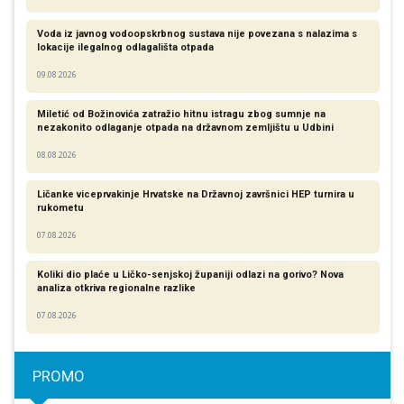
Voda iz javnog vodoopskrbnog sustava nije povezana s nalazima s
lokacije ilegalnog odlagališta otpada
09.08.2026
Miletić od Božinovića zatražio hitnu istragu zbog sumnje na
nezakonito odlaganje otpada na državnom zemljištu u Udbini
08.08.2026
Ličanke viceprvakinje Hrvatske na Državnoj završnici HEP turnira u
rukometu
07.08.2026
Koliki dio plaće u Ličko-senjskoj županiji odlazi na gorivo? Nova
analiza otkriva regionalne razlike​
07.08.2026
PROMO