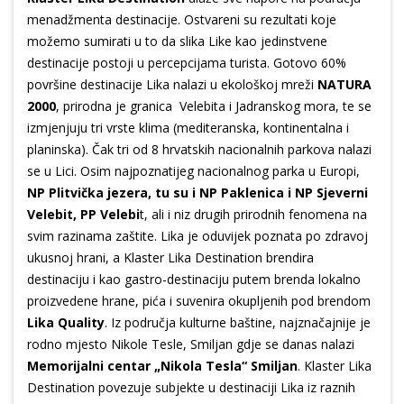
menadžmenta destinacije. Ostvareni su rezultati koje
možemo sumirati u to da slika Like kao jedinstvene
destinacije postoji u percepcijama turista. Gotovo 60%
površine destinacije Lika nalazi u ekološkoj mreži
NATURA
2000
, prirodna je granica Velebita i Jadranskog mora, te se
izmjenjuju tri vrste klima (mediteranska, kontinentalna i
planinska). Čak tri od 8 hrvatskih nacionalnih parkova nalazi
se u Lici. Osim najpoznatijeg nacionalnog parka u Europi,
NP Plitvička jezera, tu su i NP Paklenica i NP Sjeverni
Velebit, PP Velebi
t, ali i niz drugih prirodnih fenomena na
svim razinama zaštite. Lika je oduvijek poznata po zdravoj
ukusnoj hrani, a Klaster Lika Destination brendira
destinaciju i kao gastro-destinaciju putem brenda lokalno
proizvedene hrane, pića i suvenira okupljenih pod brendom
Lika Quality
. Iz područja kulturne baštine, najznačajnije je
rodno mjesto Nikole Tesle, Smiljan gdje se danas nalazi
Memorijalni centar „Nikola Tesla“ Smiljan
. Klaster Lika
Destination povezuje subjekte u destinaciji Lika iz raznih