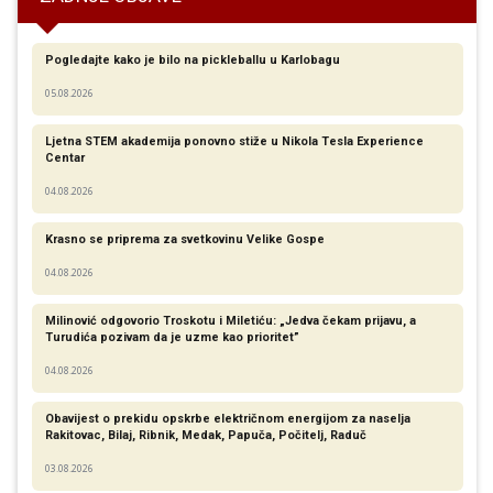
Pogledajte kako je bilo na pickleballu u Karlobagu
05.08.2026
Ljetna STEM akademija ponovno stiže u Nikola Tesla Experience
Centar
04.08.2026
Krasno se priprema za svetkovinu Velike Gospe
04.08.2026
Milinović odgovorio Troskotu i Miletiću: „Jedva čekam prijavu, a
Turudića pozivam da je uzme kao prioritet”
04.08.2026
Obavijest o prekidu opskrbe električnom energijom za naselja
Rakitovac, Bilaj, Ribnik, Medak, Papuča, Počitelj, Raduč
03.08.2026