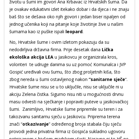
životu u šumi im govori Ana Krbavac iz Hrvatskih šuma. Da
je ovakav edukativni izlet itekako dobar i da djeca i ne znaju
baš što se dešava oko njih govori i jedan biser ispaljen od
jednog učenika koji na pitanje koje životinje žive u našim
šumama kao iz puške ispali
leopard
.
No, Hrvatske šume i ovim izletom pokazuju da su
nedodirljiva državna firma. Prije desetak dana
Lička
ekološka akcija LEA
u Jasikovcu je organizirala kros,
volonteri te udruge danima su uz pomoć Komunalca i JVP
Gospić uređivali ovu šumu, što zbog proljetnih kiša, što
zbog nereda u šumi ostavljenog nakon
“sanitarne sječe
“.
Hrvatske šume nisu se u to uključile, nisu se uključile ni u
akciju Zelena čistka. Sigurno nisu niti u mogućnosti drvnu
masu odvesti na sječkanje i popraviti puteve u jasikovačkoj
šumi. Zanimljivo, Hrvatske šume pripremile su teren i za
takozvanu sanitarnu sječu u Jasikovcu. Priprema terena
znači “
otkazivanje
” određenog broja stabala čiju sječu
provodi jedna privatna firma iz Gospića sukladno ugovoru
potpisanom s bivšom gradskom vlasti. Naravno ni to HŠ ne