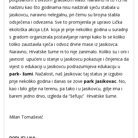
nadziru kao što godinama nisu nadzirali sječu stabala u
Jasikovcu, naravno nelegalnu, pri čemu su brojna stabla
odsječena i odvezena. Sve to promijenila je upravo Lička
ekološka akcija LEA koja je prije nekoliko godina u suradnji
s gradom organizirala postavljanje rampi kako bi se koliko
toliko zaustavila sječa i odvoz drvne mase iz Jasikovca.
Naravno, Hrvatske šume ni to nije zanimalo. Koliko su i oni i
javnost upućeni u stanje u Jasikovcu pokazuje i činjenica da
vijest o edukaciji u Jasikovcu podrazumijeva edukaciju u
park- šumi
. Nažalost, naš Jasikovac taj status je izgubio
prije nekoliko godina i danas se zove
park Jasikovac
. No,
kao i bilo gdje na terenu, pa tako i u Jasikovcu, gdje ima i
barem jedno drvo, izgleda da “šefuju” Hrvatske šume.
Milan Tomašević