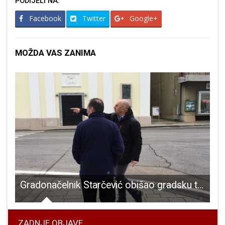
PODIJELI NA:
Facebook
Twitter
Google+
MOŽDA VAS ZANIMA
edstavljanje knjige “Coronameron” Milana Kranjčevića
Gradonačelnik Starčević obišao gradsku tržnicu i nekoliko prometno kritičnih točaka
ZADNJE OBJAVE