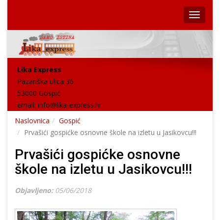
Lika Express
Pazariška ulica 36
53000 Gospić
email:
info@lika-express.hr
Naslovnica
Gospić
Prvašići gospićke osnovne škole na izletu u Jasikovcu!!!
Prvašići gospićke osnovne
škole na izletu u Jasikovcu!!!
Objavljeno:
05/06/2018