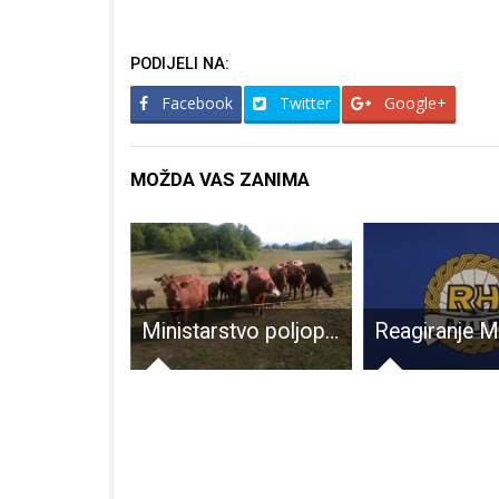
PODIJELI NA:
Facebook
Twitter
Google+
MOŽDA VAS ZANIMA
Brinjska udruga “Postojim” prekida s radom: Zahvala Općine na 13 godina rada
Ministarstvo poljoprivrede: Ukinuli smo 190 troškova koje su stočari do sada plaćali državi – 17,2 milijuna kuna godišnje uštede