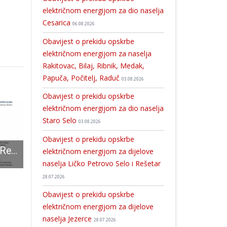
električnom energijom za dio naselja
Cesarica
06.08.2026
Obavijest o prekidu opskrbe
električnom energijom za naselja
Rakitovac, Bilaj, Ribnik, Medak,
Papuča, Počitelj, Raduč
03.08.2026
Obavijest o prekidu opskrbe
električnom energijom za dio naselja
Staro Selo
03.08.2026
Obavijest o prekidu opskrbe
U petak i subotu Regionalni klub IPA organizira Velebitni IPA vikend
U Lovincu održan biskupijski križni put mladih na ruti dugoj 12 kilometara
Teško se živi u Mogoriću,Pavlovcu i Vrebcu
električnom energijom za dijelove
naselja Ličko Petrovo Selo i Rešetar
28.07.2026
Obavijest o prekidu opskrbe
električnom energijom za dijelove
naselja Jezerce
28.07.2026