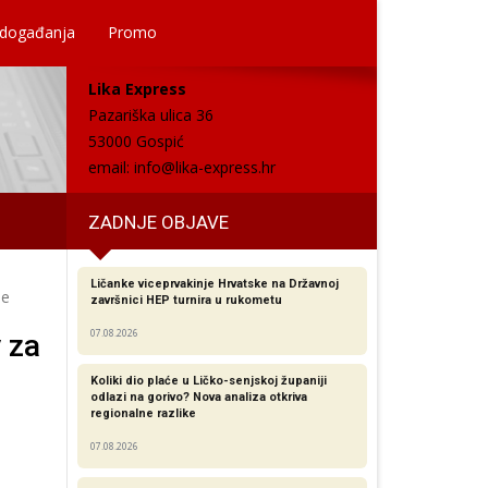
 događanja
Promo
Lika Express
Pazariška ulica 36
53000 Gospić
email:
info@lika-express.hr
ZADNJE OBJAVE
Ličanke viceprvakinje Hrvatske na Državnoj
je
završnici HEP turnira u rukometu
07.08.2026
 za
Koliki dio plaće u Ličko-senjskoj županiji
odlazi na gorivo? Nova analiza otkriva
regionalne razlike​
07.08.2026