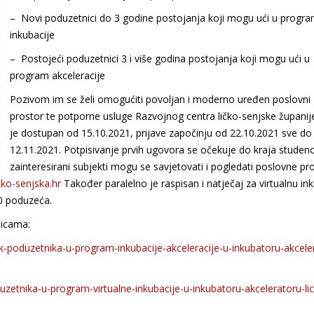
– Novi poduzetnici do 3 godine postojanja koji mogu ući u progr
inkubacije
– Postojeći poduzetnici 3 i više godina postojanja koji mogu ući u
program akceleracije
Pozivom im se želi omogućiti povoljan i moderno uređen poslovni
prostor te potporne usluge Razvojnog centra ličko-senjske županije
je dostupan od 15.10.2021, prijave započinju od 22.10.2021 sve do
12.11.2021. Potpisivanje prvih ugovora se očekuje do kraja studeno
zainteresirani subjekti mogu se savjetovati i pogledati poslovne pr
cko-senjska.hr
Također paralelno je raspisan i natječaj za virtualnu in
00 poduzeća.
nicama:
zak-poduzetnika-u-program-inkubacije-akceleracije-u-inkubatoru-akcele
duzetnika-u-program-virtualne-inkubacije-u-inkubatoru-akceleratoru-li