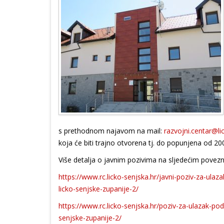
s prethodnom najavom na mail:
razvojni.centar@li
koja će biti trajno otvorena tj. do popunjena od 2
Više detalja o javnim pozivima na sljedećim povez
https://www.rc.licko-senjska.hr/javni-poziv-za-ula
licko-senjske-zupanije-2/
https://www.rc.licko-senjska.hr/poziv-za-ulazak-po
senjske-zupanije-2/