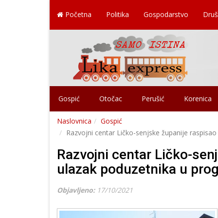
Početna
Politika
Gospodarstvo
Druš
Gospić
Otočac
Perušić
Korenica
Naslovnica
Gospić
Razvojni centar Ličko-senjske županije raspisao 
Razvojni centar Ličko-senj
ulazak poduzetnika u prog
Objavljeno:
17/10/2021