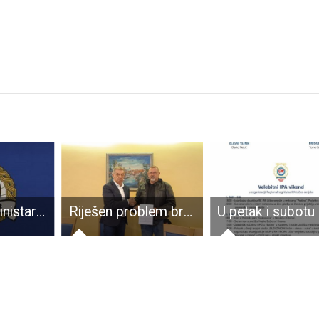
Reagiranje Ministarstva unutarnjih poslova Republike Hrvatske na objavu Amnesty International
Riješen problem braniteljskih udruga; HVIDRA-a i partnerske udruge dobile prostor