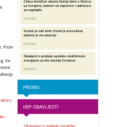
Cirkus KoraZon otvorio Dječje ljeto u Otočcu
uz žonglere, balone od sapunice i radionicu
am
za najmlađe
07.08.2026
Gospić je naš dom: Dosta je procedura,
vrijeme je za sanaciju
07.08.2026
. Poziv
Obavijest o prekidu opskrbe električnom
g. Svi
energijom za dio naselja Cesarica
ostore
06.08.2026
kubaciju
PROMO
ratoru-
HEP OBAVIJESTI
cko-
Obavijest o prekidu opskrbe