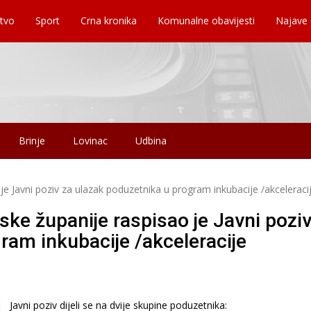
tvo
Sport
Crna kronika
Komunalne obavijesti
Najave
Brinje
Lovinac
Udbina
je Javni poziv za ulazak poduzetnika u program inkubacije /akceleraci
ske županije raspisao je Javni poziv
ram inkubacije /akceleracije
Javni poziv dijeli se na dvije skupine poduzetnika: