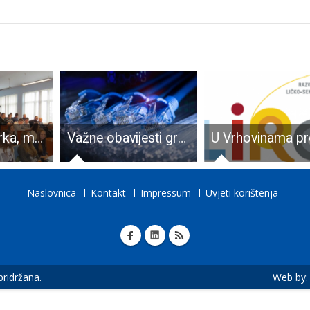
Ženska košarka, muški rukomet i powerlifting najjači sportovi u Gospiću
Važne obavijesti građanima o priključivanju na svjetlovodnu mrežu
Naslovnica
Kontakt
Impressum
Uvjeti korištenja
 pridržana.
Web by