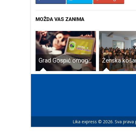
MOŽDA VAS ZANIMA
LIJEPO: i dalje se provodi projekt “Hrabro srce” namijenjen djeci izbjegloj iz Ukrajine
Grad Gospić omogućio svim maturantima besplatnu edukaciju i pripreme za Državnu maturu
Lika express © 2026. Sva prava