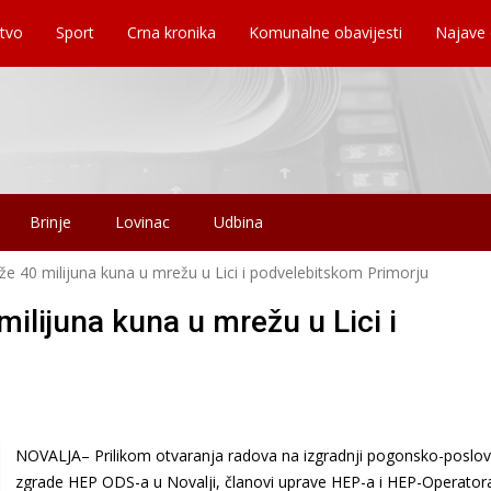
tvo
Sport
Crna kronika
Komunalne obavijesti
Najave
Brinje
Lovinac
Udbina
aže 40 milijuna kuna u mrežu u Lici i podvelebitskom Primorju
milijuna kuna u mrežu u Lici i
NOVALJA– Prilikom otvaranja radova na izgradnji pogonsko-poslo
zgrade HEP ODS-a u Novalji, članovi uprave HEP-a i HEP-Operator