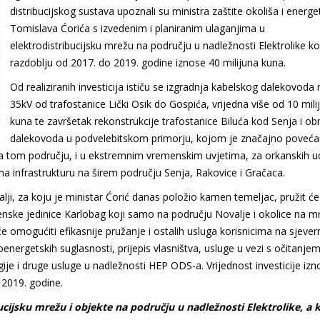
distribucijskog sustava upoznali su ministra zaštite okoliša i energe
Tomislava Ćorića s izvedenim i planiranim ulaganjima u
elektrodistribucijsku mrežu na području u nadležnosti Elektrolike ko
razdoblju od 2017. do 2019. godine iznose 40 milijuna kuna.
Od realiziranih investicija ističu se izgradnja kabelskog dalekovod
35kV od trafostanice Lički Osik do Gospića, vrijedna više od 10 mili
kuna te završetak rekonstrukcije trafostanice Biluća kod Senja i o
dalekovoda u podvelebitskom primorju, kojom je značajno poveć
na tom području, i u ekstremnim vremenskim uvjetima, za orkanskih u
na infrastrukturu na širem području Senja, Rakovice i Gračaca.
lji, za koju je ministar Ćorić danas položio kamen temeljac, pružit će
nske jedinice Karlobag koji samo na području Novalje i okolice na m
će omogućiti efikasnije pružanje i ostalih usluga korisnicima na sjev
oenergetskih suglasnosti, prijepis vlasništva, usluge u vezi s očitanje
rgije i druge usluge u nadležnosti HEP ODS-a. Vrijednost investicije izn
a 2019. godine.
ucijsku mrežu i objekte na području u nadležnosti Elektrolike, a 