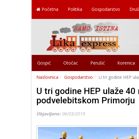
Početna
Politika
Gospodarstvo
Druš
Gospić
Otočac
Perušić
Korenica
Naslovnica
Gospodarstvo
U tri godine HEP ul
U tri godine HEP ulaže 40 
podvelebitskom Primorju
Objavljeno:
06/03/2019