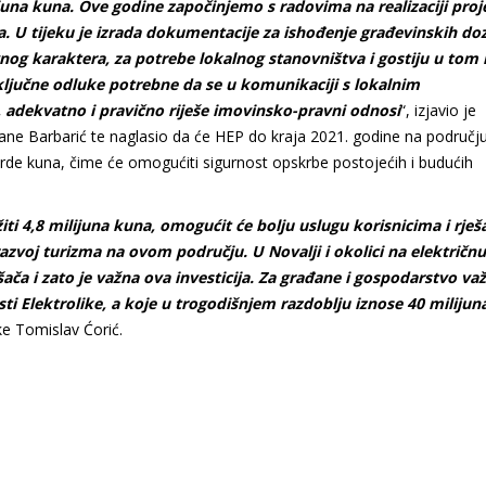
ijuna kuna. Ove godine započinjemo s radovima na realizaciji proj
na. U tijeku je izrada dokumentacije za ishođenje građevinskih do
vnog karaktera, za potrebe lokalnog stanovništva i gostiju u tom 
a ključne odluke potrebne da se u komunikaciji s lokalnim
, adekvatno i pravično riješe imovinsko-pravni odnosi
“, izjavio je
rane Barbarić te naglasio da će HEP do kraja 2021. godine na području
ijarde kuna, čime će omogućiti sigurnost opskrbe postojećih i budućih
žiti 4,8 milijuna kuna, omogućit će bolju uslugu korisnicima i rješ
azvoj turizma na ovom području. U Novalji i okolici na električnu
ača i zato je važna ova investicija. Za građane i gospodarstvo važ
ti Elektrolike, a koje u trogodišnjem razdoblju iznose 40 milijun
ike Tomislav Ćorić.