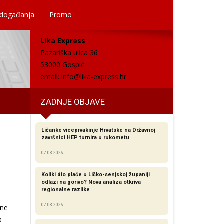
 događanja
Promo
Lika Express
Pazariška ulica 36
53000 Gospić
email:
info@lika-express.hr
ZADNJE OBJAVE
Ličanke viceprvakinje Hrvatske na Državnoj
završnici HEP turnira u rukometu
07.08.2026
Koliki dio plaće u Ličko-senjskoj županiji
odlazi na gorivo? Nova analiza otkriva
regionalne razlike​
07.08.2026
vne
a