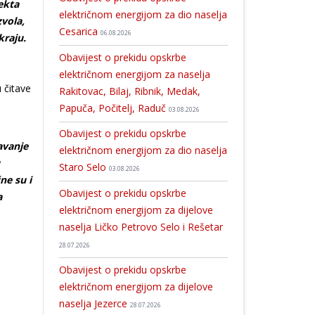
ekta
električnom energijom za dio naselja
zvola,
Cesarica
06.08.2026
kraju.
Obavijest o prekidu opskrbe
električnom energijom za naselja
 čitave
Rakitovac, Bilaj, Ribnik, Medak,
Papuča, Počitelj, Raduč
03.08.2026
Obavijest o prekidu opskrbe
avanje
električnom energijom za dio naselja
Staro Selo
03.08.2026
ne su i
Obavijest o prekidu opskrbe
a
električnom energijom za dijelove
naselja Ličko Petrovo Selo i Rešetar
28.07.2026
Obavijest o prekidu opskrbe
električnom energijom za dijelove
naselja Jezerce
28.07.2026