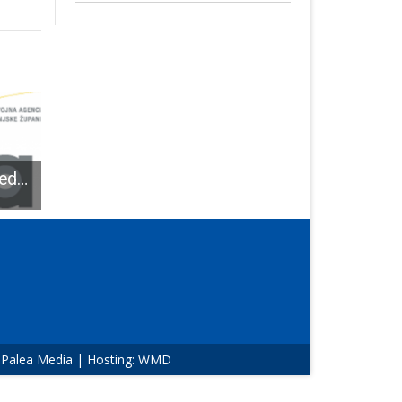
U Vrhovinama predstavljanje europskih mjera financiranja
Osam malih poljoprivrednih gospodarstava iz Ličko-senjske županije dobilo 480,000 kuna od Ministarstva poljoprivrede
Planovi za razvoj Muzeja Like Gospić
:
Palea Media
| Hosting:
WMD