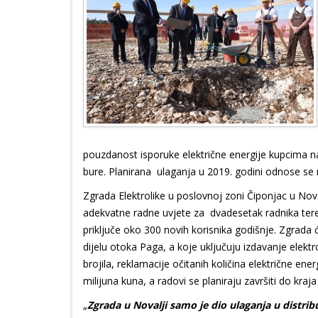
pouzdanost isporuke električne energije kupcima 
bure. Planirana ulaganja u 2019. godini odnose se 
Zgrada Elektrolike u poslovnoj zoni Čiponjac u Nova
adekvatne radne uvjete za dvadesetak radnika tere
priključe oko 300 novih korisnika godišnje. Zgrada 
dijelu otoka Paga, a koje uključuju izdavanje elektr
brojila, reklamacije očitanih količina električne ene
milijuna kuna, a radovi se planiraju završiti do kraj
„
Zgrada u Novalji samo je dio ulaganja u distrib