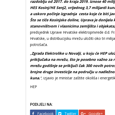
razdoblju od 2017. do kraja 2019. iznose 40 mil
HES Kosinj/HE Senj2, vrijednog 3,7 milijardi ku
a uskoro počinje izgradnja cesta koje će biti ja
Što se tiče Kosinjske doline, Uprava je donijel
stanovništvom i vlasnicima zemljišta i objekata
predsjednik Uprave Hrvatske elektroprivrede d.d. F
Hrvatske, u distribucijsku mrežu uložiti oko tri mil
potrošača.
„
Zgrada Elektrolike u Novalji, u koju će HEP ulo
priključaka na mrežu, što je posebno važno za r
mrežu godišnje se priključi čak 300 novih potroš
brojne druge investicije na području u nadležnos
kuna.
“,
izjavio je ministar zaštite okoliša i energet
HEP
PODIJELI NA:
Facebook
Twitter
Google+