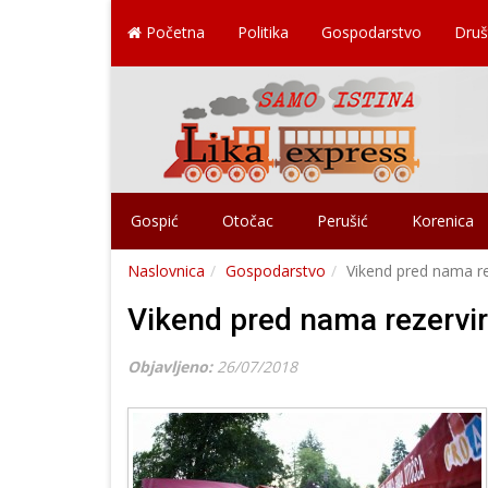
Početna
Politika
Gospodarstvo
Druš
Gospić
Otočac
Perušić
Korenica
Naslovnica
Gospodarstvo
Vikend pred nama re
Vikend pred nama rezervir
Objavljeno:
26/07/2018