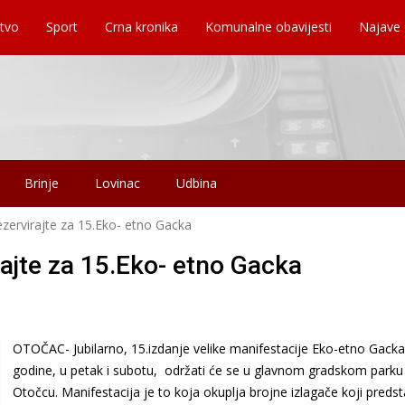
tvo
Sport
Crna kronika
Komunalne obavijesti
Najave
Brinje
Lovinac
Udbina
zervirajte za 15.Eko- etno Gacka
ajte za 15.Eko- etno Gacka
OTOČAC- Jubilarno, 15.izdanje velike manifestacije Eko-etno Gacka
godine, u petak i subotu, održati će se u glavnom gradskom parku
Otočcu. Manifestacija je to koja okuplja brojne izlagače koji predst