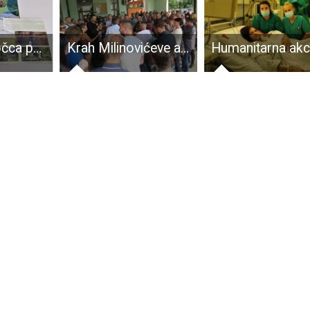
TZ grada Otočca predstavlja originalan promotivni materijal Brošura s dušom
Krah Milinovićeve autobus demokracije. U Zagreb otišlo malo ljudi, uglavnom zaposlenici županije, uhljebi i članovi njihovih obitelji!!!