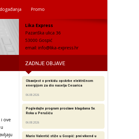
 događanja
Promo
Lika Express
Pazariška ulica 36
53000 Gospić
email:
info@lika-express.hr
ZADNJE OBJAVE
Obavijest o prekidu opskrbe električnom
energijom za dio naselja Cesarica
06.08.2026
Pogledajte program proslave blagdana Sv.
Roka u Perušiću
 i ove
06.08.2026
 u
avljaju
Mario Valentić stiže u Gospić: prvi vikend u