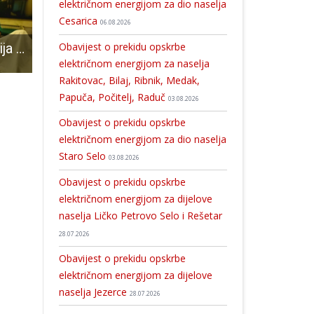
električnom energijom za dio naselja
Cesarica
06.08.2026
Obavijest o prekidu opskrbe
Humanitarna akcija Rotary kluba Gospić „Rodi s osmjehom „
Odličan dan u Lovincu za naučiti nešto novo
ČESTITAMO: Naš Gospićanin Rino Mašić zlatni na Europskom prvenstvu u obaranju ruku!!!
električnom energijom za naselja
Rakitovac, Bilaj, Ribnik, Medak,
Papuča, Počitelj, Raduč
03.08.2026
Obavijest o prekidu opskrbe
električnom energijom za dio naselja
Staro Selo
03.08.2026
Obavijest o prekidu opskrbe
električnom energijom za dijelove
naselja Ličko Petrovo Selo i Rešetar
28.07.2026
Obavijest o prekidu opskrbe
električnom energijom za dijelove
naselja Jezerce
28.07.2026