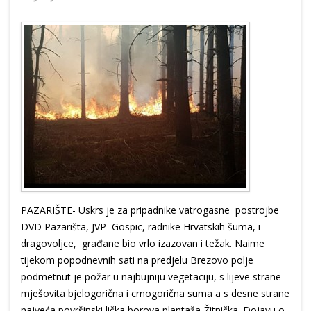
PAZARIŠTE- Uskrs je za pripadnike vatrogasne postrojbe
DVD Pazarišta, JVP Gospic, radnike Hrvatskih šuma, i
dragovoljce, građane bio vrlo izazovan i težak. Naime
tijekom popodnevnih sati na predjelu Brezovo polje
podmetnut je požar u najbujniju vegetaciju, s lijeve strane
mješovita bjelogorična i crnogorična suma a s desne strane
najveća površinski lička borova plantaža-Žitnička. Dojavu o