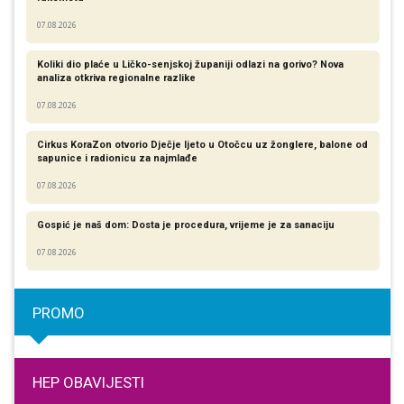
07.08.2026
Koliki dio plaće u Ličko-senjskoj županiji odlazi na gorivo? Nova
analiza otkriva regionalne razlike​
07.08.2026
Cirkus KoraZon otvorio Dječje ljeto u Otočcu uz žonglere, balone od
sapunice i radionicu za najmlađe
07.08.2026
Gospić je naš dom: Dosta je procedura, vrijeme je za sanaciju
07.08.2026
PROMO
HEP OBAVIJESTI