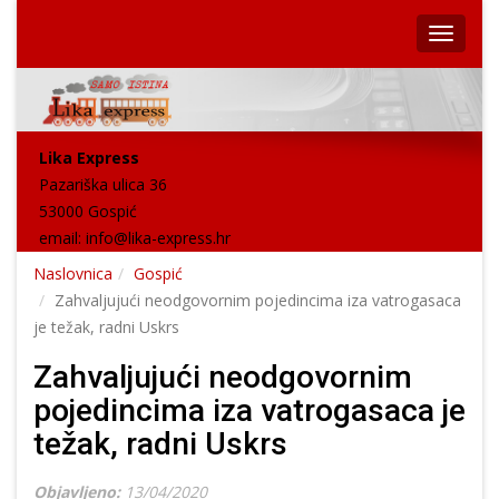
Lika Express
Pazariška ulica 36
53000 Gospić
email:
info@lika-express.hr
Naslovnica
Gospić
Zahvaljujući neodgovornim pojedincima iza vatrogasaca
je težak, radni Uskrs
Zahvaljujući neodgovornim
pojedincima iza vatrogasaca je
težak, radni Uskrs
Objavljeno:
13/04/2020