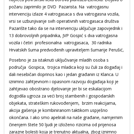
požaru zaprimilo je DVD Pazarista. Na vatrogasnu
intervenciju izlaze 4 vatrogasaca s dva vatrogasna vozila,
vrsi se uzbunjivanje svih operativnih vatrogasaca društva
Pazarište tako da se na intervenciju uključuje zapovjednik i
13 dobrovoljnih pripadnika, JVP Gospić s dva vatrogasna
vozila i četiri profesionalna vatrogasaca, 30 radnika
Hrvatskih šuma predvođenih upraviteljem šumarije Perušić,
Posebno je za istaknuti uključivanje mladih osoba s
područja Gospica, trojica mladica koji su čuli za događaj i
dali nesebičan doprinos kao i jedan građanin iz Klanca. U
iznimno zahtjevnom i opasnom razvoju događaja koji je
zahtjevao obostrano djelovanje jer bi se eskalacijom
dogodila ugroza za veći broj stambenih i gospodarskih
objekata, strateškim rukovođenjem, brzim reakcijama,
akcija gašenja je kombiniranom taktikom uspješno
okončana. I ako smo apelirali na naše građane, namjernim
činenjem štete 50 ljudi je izloženo rizicima od prijenosa
zarazne bolesti koja je trenutno aktualna, zbog iznimno