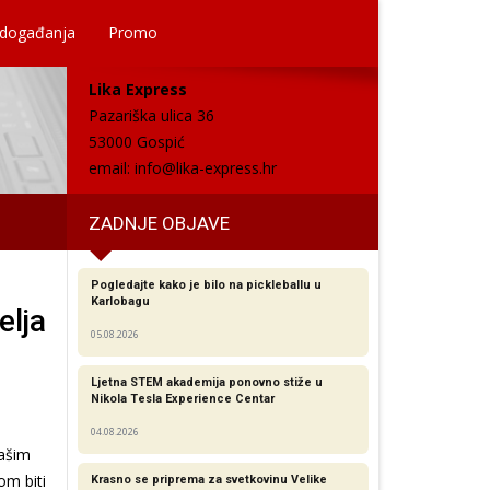
 događanja
Promo
Lika Express
Pazariška ulica 36
53000 Gospić
email:
info@lika-express.hr
ZADNJE OBJAVE
Pogledajte kako je bilo na pickleballu u
Karlobagu
elja
05.08.2026
Ljetna STEM akademija ponovno stiže u
Nikola Tesla Experience Centar
04.08.2026
našim
om biti
Krasno se priprema za svetkovinu Velike