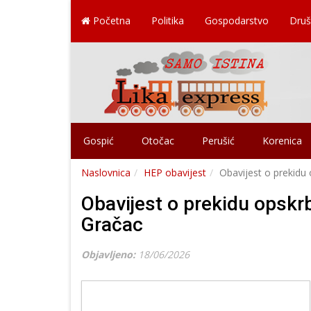
Početna
Politika
Gospodarstvo
Druš
Gospić
Otočac
Perušić
Korenica
Naslovnica
HEP obavijest
Obavijest o prekidu
Obavijest o prekidu opskr
Gračac
Objavljeno:
18/06/2026