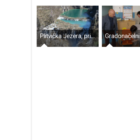
U subotu 2.rujna u Udbini se igra tradicionalni malonogometni turnir
Plitvička Jezera, prirodna ljepota i turistički adut koji ostavlja bez daha!!!