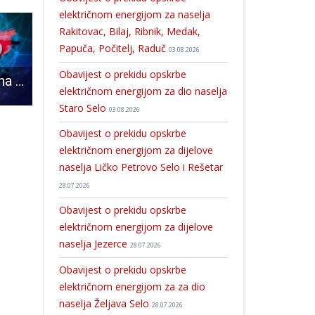
električnom energijom za naselja
Rakitovac, Bilaj, Ribnik, Medak,
Papuča, Počitelj, Raduč
03.08.2026
Obavijest o prekidu opskrbe
U Perušiću je jedna novooboljela osoba od COVID-19
U subotu 20.rujna u Lovincu se održava Dan sira i krumpira
Grad Gospić zahvaljuje na žrtvi hrvatskim braniteljima koji su dali svoje živote z
električnom energijom za dio naselja
Staro Selo
03.08.2026
Obavijest o prekidu opskrbe
električnom energijom za dijelove
naselja Ličko Petrovo Selo i Rešetar
28.07.2026
Obavijest o prekidu opskrbe
električnom energijom za dijelove
naselja Jezerce
28.07.2026
Obavijest o prekidu opskrbe
električnom energijom za za dio
naselja Željava Selo
28.07.2026