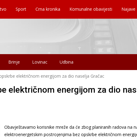
tvo
Sport
Crna kronika
Komunalne obavijesti
Najave
Brinje
Lovinac
Udbina
 opskrbe električnom energijom za dio naselja Gračac
be električnom energijom za dio nas
Obavještavamo korisnike mreže da će zbog planiranih radova na 
elektroenergetskim postrojenjima bez opskrbe električnom energij