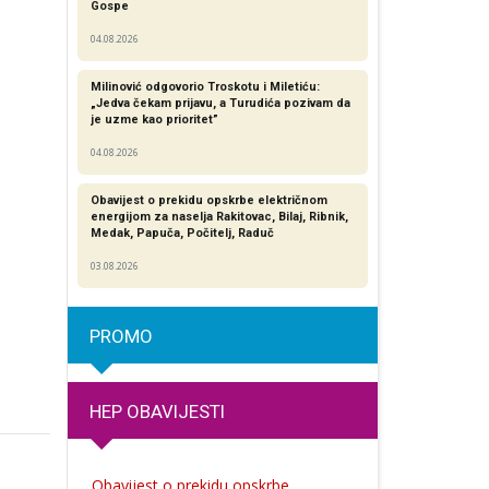
Gospe
04.08.2026
Milinović odgovorio Troskotu i Miletiću:
„Jedva čekam prijavu, a Turudića pozivam da
je uzme kao prioritet”
04.08.2026
Obavijest o prekidu opskrbe električnom
energijom za naselja Rakitovac, Bilaj, Ribnik,
Medak, Papuča, Počitelj, Raduč
03.08.2026
PROMO
HEP OBAVIJESTI
Obavijest o prekidu opskrbe