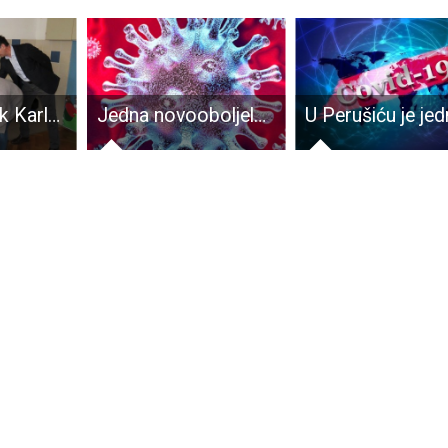
Gradonačelnik Karlo Starčević uručio donaciju prvašiću Josipu, učeniku Osnovne škole dr.Franje Tuđmana u Ličkom Osiku
Jedna novooboljela osoba od COVID-19 u protekla 24 sata je iz Otočca