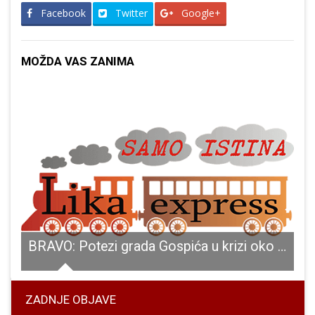
Facebook
Twitter
Google+
MOŽDA VAS ZANIMA
dam novooboljelih, 12 izliječenih od COVID-19
BRAVO: Potezi grada Gospića u krizi oko korona virusa prepoznati i izvan Gospića
ZADNJE OBJAVE