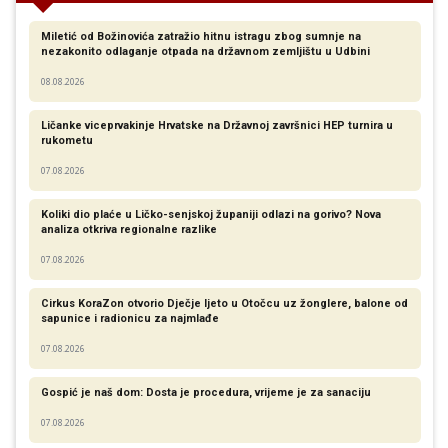
Miletić od Božinovića zatražio hitnu istragu zbog sumnje na
nezakonito odlaganje otpada na državnom zemljištu u Udbini
08.08.2026
Ličanke viceprvakinje Hrvatske na Državnoj završnici HEP turnira u
rukometu
07.08.2026
Koliki dio plaće u Ličko-senjskoj županiji odlazi na gorivo? Nova
analiza otkriva regionalne razlike​
07.08.2026
Cirkus KoraZon otvorio Dječje ljeto u Otočcu uz žonglere, balone od
sapunice i radionicu za najmlađe
07.08.2026
Gospić je naš dom: Dosta je procedura, vrijeme je za sanaciju
07.08.2026