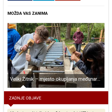
MOŽDA VAS ZANIMA
išestranačke izbore u Hrvatskoj
Veliki Žitnik – mjesto okupljanja međunarodnih volontera već 12 godina!
ZADNJE OBJAVE