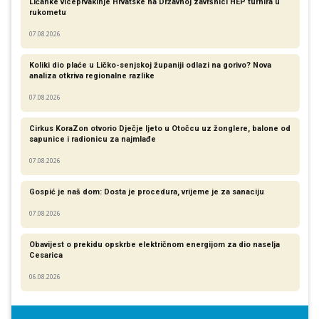
Ličanke viceprvakinje Hrvatske na Državnoj završnici HEP turnira u
rukometu
07.08.2026
Koliki dio plaće u Ličko-senjskoj županiji odlazi na gorivo? Nova
analiza otkriva regionalne razlike​
07.08.2026
Cirkus KoraZon otvorio Dječje ljeto u Otočcu uz žonglere, balone od
sapunice i radionicu za najmlađe
07.08.2026
Gospić je naš dom: Dosta je procedura, vrijeme je za sanaciju
07.08.2026
Obavijest o prekidu opskrbe električnom energijom za dio naselja
Cesarica
06.08.2026