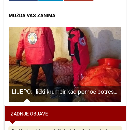
MOŽDA VAS ZANIMA
 i svijeću zapalio njegov prezimenjak i politički “nasljednik”, gradonačelnik Gospića Karlo Starčević
LIJEPO: i lički krumpir kao pomoć potresom stradalom području
ZADNJE OBJAVE