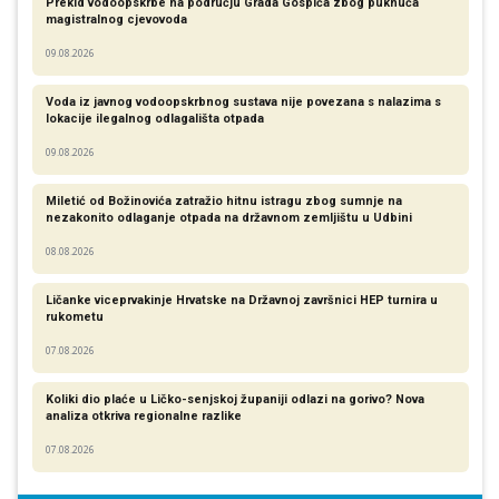
Prekid vodoopskrbe na području Grada Gospića zbog puknuća
magistralnog cjevovoda
09.08.2026
Voda iz javnog vodoopskrbnog sustava nije povezana s nalazima s
lokacije ilegalnog odlagališta otpada
09.08.2026
Miletić od Božinovića zatražio hitnu istragu zbog sumnje na
nezakonito odlaganje otpada na državnom zemljištu u Udbini
08.08.2026
Ličanke viceprvakinje Hrvatske na Državnoj završnici HEP turnira u
rukometu
07.08.2026
Koliki dio plaće u Ličko-senjskoj županiji odlazi na gorivo? Nova
analiza otkriva regionalne razlike​
07.08.2026