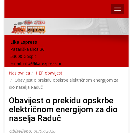
Lika Express
Pazariška ulica 36
53000 Gospić
email:
info@lika-express.hr
Naslovnica
HEP obavijest
Obavijest o prekidu opskrbe električnom energijom za
dio naselja Raduč
Obavijest o prekidu opskrbe
električnom energijom za dio
naselja Raduč
Objavljeno:
06/07/2026