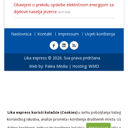
Obavijest o prekidu opskrbe električnom energijom za
dijelove naselja Jezerce
28.07.2026
Naslovnica
Kontakt
Impressum
Uvjeti korištenja
Lika express © 2026. Sva prava pridržana.
Web by:
Palea Media
| Hosting:
WMD
Lika express koristi kolačiće (Cookies)
u svrhu poboljšanja Vašeg
korisničkog iskustva, analize prometa i korištenja društvenih mreža. Uz
daljnje korištenje, prihvaćate korištenje kolačića.
PRIHVAĆAM
Više o