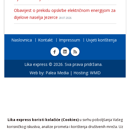
Obavijest o prekidu opskrbe električnom energijom za
dijelove naselja Jezerce
28.07.2026
Naslovnica
Kontakt
Impressum
Uvjeti korištenja
Lika express © 2026. Sva prava pridržana.
Web by:
Palea Media
| Hosting:
WMD
Lika express koristi kolačiće (Cookies)
u svrhu poboljšanja Vašeg
korisničkog iskustva, analize prometa i korištenja društvenih mreža. Uz