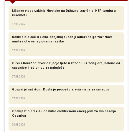
Ličanke viceprvakinje Hrvatske na Državnoj završnici HEP turnira u
rukometu
07.08.2026
Koliki dio plaće u Ličko-senjskoj županiji odlazi na gorivo? Nova
analiza otkriva regionalne razlike​
07.08.2026
Cirkus KoraZon otvorio Dječje ljeto u Otočcu uz žonglere, balone od
sapunice i radionicu za najmlađe
07.08.2026
Gospić je naš dom: Dosta je procedura, vrijeme je za sanaciju
07.08.2026
Obavijest o prekidu opskrbe električnom energijom za dio naselja
Cesarica
06.08.2026