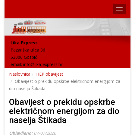
Lika Express
Pazariška ulica 36
53000 Gospić
email:
info@lika-express.hr
Naslovnica
HEP obavijest
Obavijest o prekidu opskrbe električnom energijom za
dio naselja Štikada
Obavijest o prekidu opskrbe
električnom energijom za dio
naselja Štikada
Objavljeno:
07/07/2026