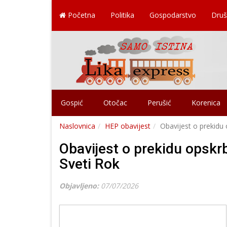
Početna
Politika
Gospodarstvo
Druš
Gospić
Otočac
Perušić
Korenica
Naslovnica
HEP obavijest
Obavijest o prekidu 
Obavijest o prekidu opskr
Sveti Rok
Objavljeno:
07/07/2026