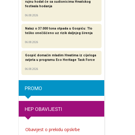
rujnu hodat će sa sudionicima Hrvatskog
festivala hodanja
06.08.2026
Nalaz o 37.000 tona otpada u Gospiću: Tlo
teško onečišćeno uz rizik daljnjeg širenja
06.08.2026
Gospić domaćin mladim Hrvatima iz cijeloga
svijeta u programu Eco Heritage Task Force
06.08.2026
PROMO
HEP OBAVIJESTI
Obavijest o prekidu opskrbe