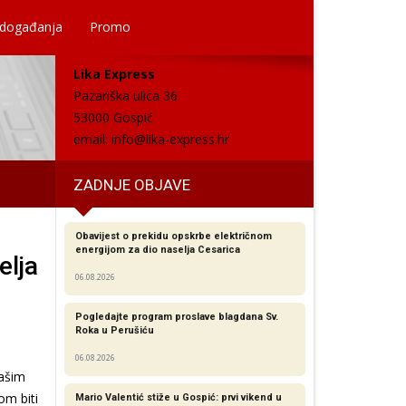
 događanja
Promo
Lika Express
Pazariška ulica 36
53000 Gospić
email:
info@lika-express.hr
ZADNJE OBJAVE
Obavijest o prekidu opskrbe električnom
energijom za dio naselja Cesarica
elja
06.08.2026
Pogledajte program proslave blagdana Sv.
Roka u Perušiću
06.08.2026
našim
om biti
Mario Valentić stiže u Gospić: prvi vikend u