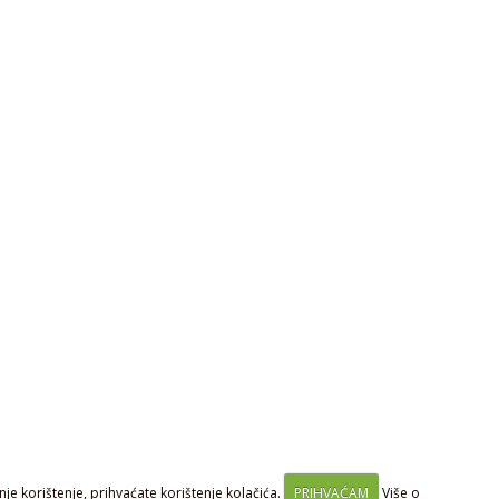
je korištenje, prihvaćate korištenje kolačića.
PRIHVAĆAM
Više o