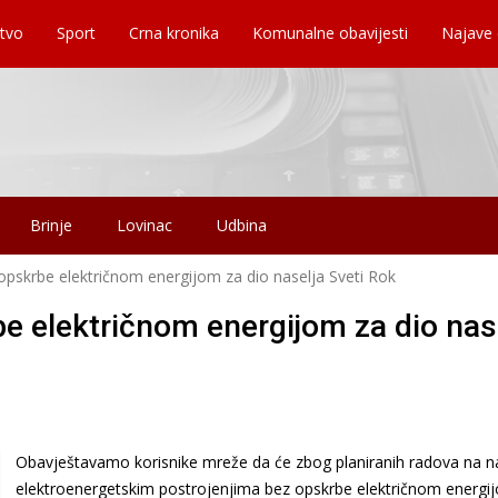
tvo
Sport
Crna kronika
Komunalne obavijesti
Najave
Brinje
Lovinac
Udbina
opskrbe električnom energijom za dio naselja Sveti Rok
be električnom energijom za dio nas
Obavještavamo korisnike mreže da će zbog planiranih radova na 
elektroenergetskim postrojenjima bez opskrbe električnom energij