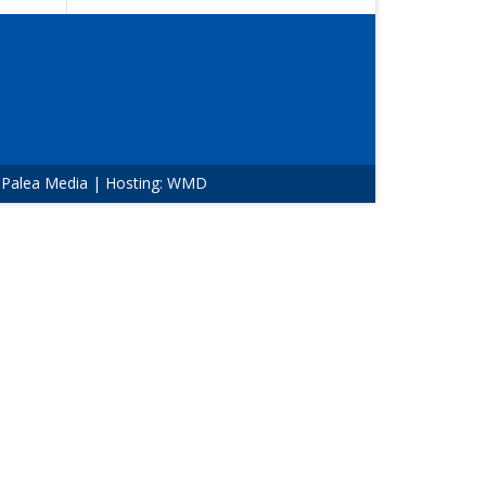
:
Palea Media
| Hosting:
WMD