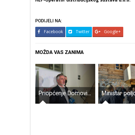
PODIJELI NA:
Facebook
Twitter
Google+
MOŽDA VAS ZANIMA
Priopćenje Domovinskog pokreta Miroslava Škore Ličko senjske županije
Ministar poljoprivrede Tomislav Tolušić posjetio Stilanovu Liku