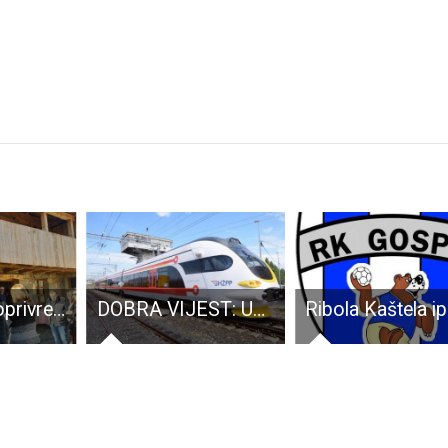
DOBRA VIJEST: Ugovorom između Županije i HŽ putničkog prijevoza redovni studenti vlakom mogu besplatno putovati
Ribola Kaštela ipak prejaka za rukometaše Gospića