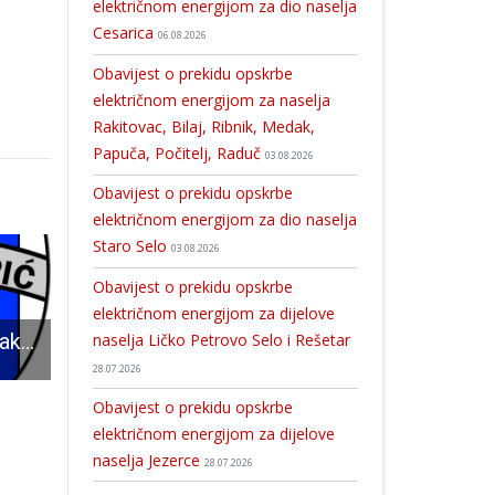
električnom energijom za dio naselja
Cesarica
06.08.2026
Obavijest o prekidu opskrbe
električnom energijom za naselja
Rakitovac, Bilaj, Ribnik, Medak,
Papuča, Počitelj, Raduč
03.08.2026
Obavijest o prekidu opskrbe
električnom energijom za dio naselja
Staro Selo
03.08.2026
Obavijest o prekidu opskrbe
električnom energijom za dijelove
naselja Ličko Petrovo Selo i Rešetar
Na memorijalnom malonogometnom turniru u spomen na legendarnog Hargu nastupit će osam malonogometnih ekipa!!!
Stanovnici Vukovarske ulice u Gospiću prisjećaju se žrtve Vukovara
28.07.2026
Obavijest o prekidu opskrbe
električnom energijom za dijelove
naselja Jezerce
28.07.2026