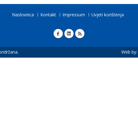
Naslovnica
Kontakt
Impressum
Uvjeti korištenja
 pridržana.
Web by