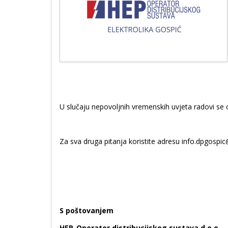
U slučaju nepovoljnih vremenskih uvjeta radovi se
Za sva druga pitanja koristite adresu info.dpgospic
S poštovanjem
HEP-Operator distribucijskog sustava d.o.o.